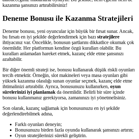
kazanma şansınızı artırabilirsiniz!
Deneme Bonusu ile Kazanma Stratejileri
Deneme bonusu, yeni oyuncular için büyük bir fırsat sunar. Ancak,
bu fırsatı en iyi şekilde değerlendirmek için bazı
stratejilere
ihtiyacınız var. Öncelikle, bonusun şartlarını dikkatlice okumak çok
önemlidir. Her platformun kendine özgü kuralları olabilir. Bu
kuralları anlamadan hareket etmek, kazanç elde etme şansınızı
azaltabilir.
Bir diğer önemli strateji ise, bonusu kullanarak düşük riskli oyunları
tercih etmektir. Örneğin, slot makineleri veya masa oyunları gibi
yüksek kazanma olasılığı sunan oyunlar seçmek, kazanç elde etme
ihtimalinizi artırabilir. Ayrıca, bonusunuzu kullanırken,
oyun
sürelerinizi iyi planlamak
da önemlidir. Belirli bir süre içinde
bonusu kullanmanız gerekiyorsa, zamanınızı iyi yönetmelisiniz.
Son olarak, kazanç sağlamak için bonusunuzu en iyi şekilde
değerlendirebilmek adına,
Farklı oyunları deneyin;
Bonusunuzu birden fazla oyunda kullanarak şansınızı artırın;
Oyun stratejilerinizi sürekli geliştirin.