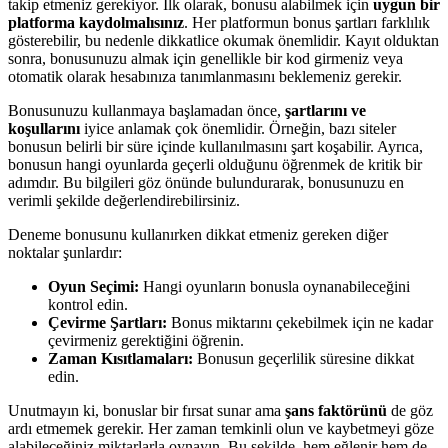
takip etmeniz gerekiyor. İlk olarak, bonusu alabilmek için
uygun bir
platforma kaydolmalısınız
. Her platformun bonus şartları farklılık
gösterebilir, bu nedenle dikkatlice okumak önemlidir. Kayıt olduktan
sonra, bonusunuzu almak için genellikle bir kod girmeniz veya
otomatik olarak hesabınıza tanımlanmasını beklemeniz gerekir.
Bonusunuzu kullanmaya başlamadan önce,
şartlarını ve
koşullarını
iyice anlamak çok önemlidir. Örneğin, bazı siteler
bonusun belirli bir süre içinde kullanılmasını şart koşabilir. Ayrıca,
bonusun hangi oyunlarda geçerli olduğunu öğrenmek de kritik bir
adımdır. Bu bilgileri göz önünde bulundurarak, bonusunuzu en
verimli şekilde değerlendirebilirsiniz.
Deneme bonusunu kullanırken dikkat etmeniz gereken diğer
noktalar şunlardır:
Oyun Seçimi:
Hangi oyunların bonusla oynanabileceğini
kontrol edin.
Çevirme Şartları:
Bonus miktarını çekebilmek için ne kadar
çevirmeniz gerektiğini öğrenin.
Zaman Kısıtlamaları:
Bonusun geçerlilik süresine dikkat
edin.
Unutmayın ki, bonuslar bir fırsat sunar ama
şans faktörünü
de göz
ardı etmemek gerekir. Her zaman temkinli olun ve kaybetmeyi göze
alabileceğiniz miktarlarla oynayın. Bu şekilde, hem eğlenir hem de