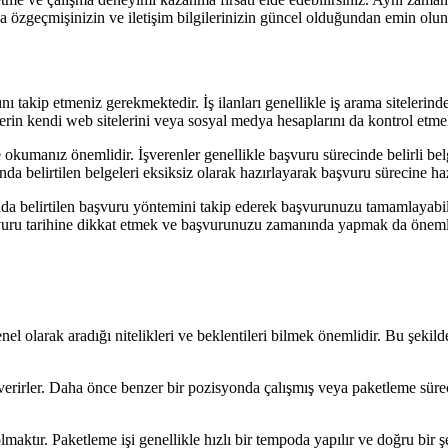
a özgeçmişinizin ve iletişim bilgilerinizin güncel olduğundan emin olun
nı takip etmeniz gerekmektedir. İş ilanları genellikle iş arama sitelerind
rin kendi web sitelerini veya sosyal medya hesaplarını da kontrol etmek i
 okumanız önemlidir. İşverenler genellikle başvuru sürecinde belirli bel
nda belirtilen belgeleri eksiksiz olarak hazırlayarak başvuru sürecine hazı
nında belirtilen başvuru yöntemini takip ederek başvurunuzu tamamlayabil
aşvuru tarihine dikkat etmek ve başvurunuzu zamanında yapmak da öneml
l olarak aradığı nitelikleri ve beklentileri bilmek önemlidir. Bu şekild
erirler. Daha önce benzer bir pozisyonda çalışmış veya paketleme süreçl
li olmaktır. Paketleme işi genellikle hızlı bir tempoda yapılır ve doğru bi