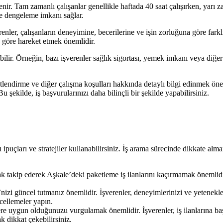
nir. Tam zamanlı çalışanlar genellikle haftada 40 saat çalışırken, yarı za
 ve dengeleme imkanı sağlar.
renler, çalışanların deneyimine, becerilerine ve işin zorluğuna göre fark
a göre hareket etmek önemlidir.
ilir. Örneğin, bazı işverenler sağlık sigortası, yemek imkanı veya diğer y
tlendirme ve diğer çalışma koşulları hakkında detaylı bilgi edinmek önem
şekilde, iş başvurularınızı daha bilinçli bir şekilde yapabilirsiniz.
ipuçları ve stratejiler kullanabilirsiniz. İş arama sürecinde dikkate alm
rak takip ederek Aşkale’deki paketleme iş ilanlarını kaçırmamak önemlidir
izi güncel tutmanız önemlidir. İşverenler, deneyimlerinizi ve yetenekleri
ellemeler yapın.
lere uygun olduğunuzu vurgulamak önemlidir. İşverenler, iş ilanlarına ba
k dikkat çekebilirsiniz.