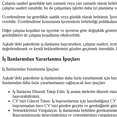
Çalışma saatleri genellikle tam zamanlı veya yarı zamanlı olarak belirle
çalışma saatleri sunabilir, bu da çalışanlara işlerini daha iyi planlama
Ücretlendirme ise genellikle saatlik veya günlük olarak belirlenir. İşve
verebilir. Ücretlendirme konusunda işverenlerin belirlediği politikalar
Diğer çalışma koşulları ise işyerine ve işverene göre değişiklik göstereb
gereklilikleri de çalışma koşullarını etkileyebilir.
Aşkale’deki paketleme iş ilanlarına başvururken, çalışma saatleri, ücre
değerlendirmek ve kendi beklentilerinizi gözden geçirmek önemlidir. Bu 
İş İlanlarından Yararlanma İpuçları
İş İlanlarından Yararlanma İpuçları
Aşkale’deki paketleme iş ilanlarından daha fazla yararlanmak için bazı 
ilanlarından daha fazla yararlanmanızı sağlayacak bazı ipuçları:
İş İlanlarını Düzenli Takip Edin: İş arama sitelerini düzenli ola
başvurabilirsiniz.
CV’nizi Güncel Tutun: İş başvurularınız için hazırladığınız CV’n
başvurmadan önce CV’nizi gözden geçirin ve gerektiğinde günc
Yeteneklerinizi Vurgulayın: İş ilanlarında belirtilen gereksinim
Başvurularınızda deneyimlerinizi ve yeteneklerinizi vurgulayara