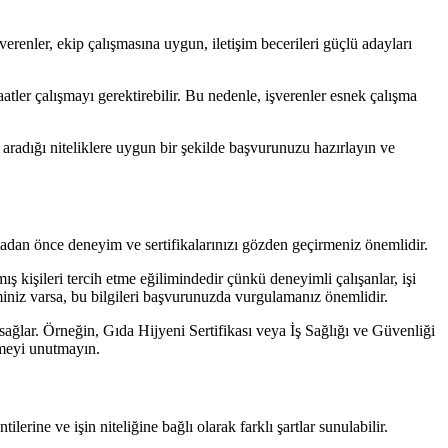
şverenler, ekip çalışmasına uygun, iletişim becerileri güçlü adayları
atler çalışmayı gerektirebilir. Bu nedenle, işverenler esnek çalışma
aradığı niteliklere uygun bir şekilde başvurunuzu hazırlayın ve
adan önce deneyim ve sertifikalarınızı gözden geçirmeniz önemlidir.
 kişileri tercih etme eğilimindedir çünkü deneyimli çalışanlar, işi
iminiz varsa, bu bilgileri başvurunuzda vurgulamanız önemlidir.
ı sağlar. Örneğin, Gıda Hijyeni Sertifikası veya İş Sağlığı ve Güvenliği
tmeyi unutmayın.
lerine ve işin niteliğine bağlı olarak farklı şartlar sunulabilir.