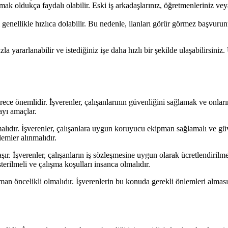
k oldukça faydalı olabilir. Eski iş arkadaşlarınız, öğretmenleriniz veya s
ı genellikle hızlıca dolabilir. Bu nedenle, ilanları görür görmez başvur
a yararlanabilir ve istediğiniz işe daha hızlı bir şekilde ulaşabilirsiniz.
rece önemlidir. İşverenler, çalışanlarının güvenliğini sağlamak ve onların
ayı amaçlar.
malıdır. İşverenler, çalışanlara uygun koruyucu ekipman sağlamalı ve güve
emler alınmalıdır.
r. İşverenler, çalışanların iş sözleşmesine uygun olarak ücretlendirilme
terilmeli ve çalışma koşulları insanca olmalıdır.
man öncelikli olmalıdır. İşverenlerin bu konuda gerekli önlemleri alması 