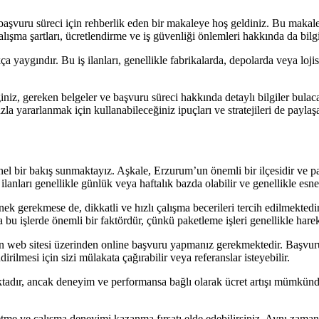
 başvuru süreci için rehberlik eden bir makaleye hoş geldiniz. Bu makale
çalışma şartları, ücretlendirme ve iş güvenliği önlemleri hakkında da bilg
 yaygındır. Bu iş ilanları, genellikle fabrikalarda, depolarda veya loji
iz, gereken belgeler ve başvuru süreci hakkında detaylı bilgiler bulacaks
zla yararlanmak için kullanabileceğiniz ipuçları ve stratejileri de paylaş
enel bir bakış sunmaktayız. Aşkale, Erzurum’un önemli bir ilçesidir ve pa
ilanları genellikle günlük veya haftalık bazda olabilir ve genellikle esn
k gerekmese de, dikkatli ve hızlı çalışma becerileri tercih edilmektedir.
 bu işlerde önemli bir faktördür, çünkü paketleme işleri genellikle hareket
n web sitesi üzerinden online başvuru yapmanız gerekmektedir. Başvuru s
ilmesi için sizi mülakata çağırabilir veya referanslar isteyebilir.
tadır, ancak deneyim ve performansa bağlı olarak ücret artışı mümkündür
e etme ve çalışma deneyimi kazanma fırsatı elde edebilirsiniz. Aynı zam