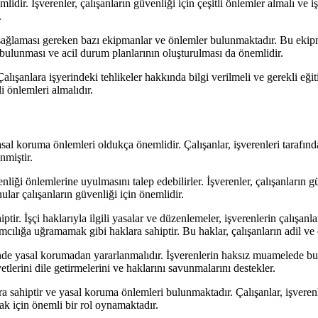
lidir. İşverenler, çalışanların güvenliği için çeşitli önlemler almalı ve 
.
a sağlaması gereken bazı ekipmanlar ve önlemler bulunmaktadır. Bu ekip
 bulunması ve acil durum planlarının oluşturulması da önemlidir.
lışanlara işyerindeki tehlikeler hakkında bilgi verilmeli ve gerekli eği
i önlemleri almalıdır.
sal koruma önlemleri oldukça önemlidir. Çalışanlar, işverenleri tarafında
nmiştir.
venliği önlemlerine uyulmasını talep edebilirler. İşverenler, çalışanların
lar çalışanların güvenliği için önemlidir.
ir. İşçi haklarıyla ilgili yasalar ve düzenlemeler, işverenlerin çalışanl
ılığa uğramamak gibi haklara sahiptir. Bu haklar, çalışanların adil ve 
ğinde yasal korumadan yararlanmalıdır. İşverenlerin haksız muamelede bu
ayetlerini dile getirmelerini ve haklarını savunmalarını destekler.
ra sahiptir ve yasal koruma önlemleri bulunmaktadır. Çalışanlar, işveren
ak için önemli bir rol oynamaktadır.