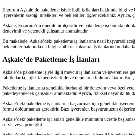
Erzurum Aşkale’de paketleme işiyle ilgili iş ilanları hakkında bilgi ve
işverenlerin aradığı nitelikleri ve beklentileri öğreneceksiniz. Ayrıca, 
Aşkale, Erzurum’un önemli bir ilçesidir ve paketleme işi burada oldukça
deneyimli ve yetenekli çalışanlar aramaktadır.
Bu makalede, Aşkale’deki paketleme iş ilanlarına nasıl başvurabileceğin
beklentiler hakkında da bilgi sahibi olacaksınız. İş ilanlarından daha fa
Aşkale’de Paketleme İş İlanları
Aşkale’de paketleme işiyle ilgili mevcut iş ilanlarına ve işverenlere g
fabrikalarda, lojistik merkezlerinde ve depolarda bulunmaktadır. Bu iş 
Paketleme iş ilanlarına genellikle herhangi bir deneyim veya özel yetene
paketleyebilecek çalışanlar aramaktadır. Ayrıca, fiziksel dayanıklılık da
Aşkale’deki paketleme iş ilanlarına başvurmak için genellikle işvereni
formu doldurmanızı gerektirir. Bazı işverenler, başvurunuzun değerlendir
Aşkale’deki paketleme iş ilanları genellikle minimum ücretle başlamak
servis veya prim gibi.
Aşkale’deki paketleme iş ilanlarına başvurarak, düzenli bir gelir eld