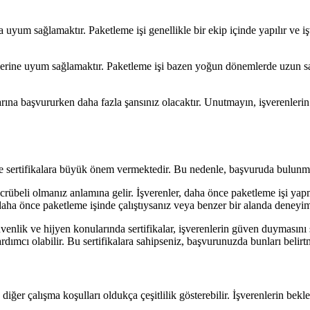
na uyum sağlamaktır. Paketleme işi genellikle bir ekip içinde yapılır ve i
aatlerine uyum sağlamaktır. Paketleme işi bazen yoğun dönemlerde uzun sa
rına başvururken daha fazla şansınız olacaktır. Unutmayın, işverenlerin 
 ve sertifikalara büyük önem vermektedir. Bu nedenle, başvuruda bulunm
übeli olmanız anlamına gelir. İşverenler, daha önce paketleme işi yapmış
, daha önce paketleme işinde çalıştıysanız veya benzer bir alanda deney
 güvenlik ve hijyen konularında sertifikalar, işverenlerin güven duymasın
rdımcı olabilir. Bu sertifikalara sahipseniz, başvurunuzda bunları belir
ğer çalışma koşulları oldukça çeşitlilik gösterebilir. İşverenlerin beklenti