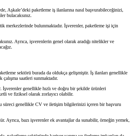
de, Aşkale’deki paketleme iş ilanlarına nasıl başvurabileceğinizi,
iler bulacaksınız.
stik merkezlerinde bulunmaktadır. İşverenler, paketleme işi için
ınız. Ayrıca, işverenlerin genel olarak aradığı nitelikler ve
acağız.
ketleme sektörü burada da oldukça gelişmiştir. İş ilanları genellikle
ek çalışma saatleri sunmaktadır.
 İşverenler genellikle hızlı ve doğru bir şekilde ürünleri
li ve fiziksel olarak zorlayıcı olabilir.
üreci genellikle CV ve iletişim bilgilerinizi içeren bir başvuru
. Ayrıca, bazı işverenler ek avantajlar da sunabilir, örneğin yemek,
anda, paketleme sektöründe kariyer yapma ve ilerleme imkanları da