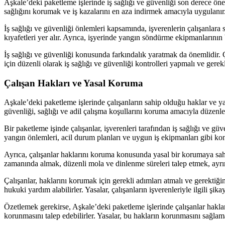
Aşkale’deki paketleme işlerinde iş sağlığı ve güvenliği son derece önem
sağlığını korumak ve iş kazalarını en aza indirmek amacıyla uygulanır
İş sağlığı ve güvenliği önlemleri kapsamında, işverenlerin çalışanlar
kıyafetleri yer alır. Ayrıca, işyerinde yangın söndürme ekipmanlarının
İş sağlığı ve güvenliği konusunda farkındalık yaratmak da önemlidir. Ça
için düzenli olarak iş sağlığı ve güvenliği kontrolleri yapmalı ve gerekl
Çalışan Hakları ve Yasal Koruma
Aşkale’deki paketleme işlerinde çalışanların sahip olduğu haklar ve ya
güvenliği, sağlığı ve adil çalışma koşullarını koruma amacıyla düzenle
Bir paketleme işinde çalışanlar, işverenleri tarafından iş sağlığı ve gü
yangın önlemleri, acil durum planları ve uygun iş ekipmanları gibi konu
Ayrıca, çalışanlar haklarını koruma konusunda yasal bir korumaya sahipt
zamanında almak, düzenli mola ve dinlenme süreleri talep etmek, ayrımc
Çalışanlar, haklarını korumak için gerekli adımları atmalı ve gerekti
hukuki yardım alabilirler. Yasalar, çalışanların işverenleriyle ilgili şik
Özetlemek gerekirse, Aşkale’deki paketleme işlerinde çalışanlar hakla
korunmasını talep edebilirler. Yasalar, bu hakların korunmasını sağlam