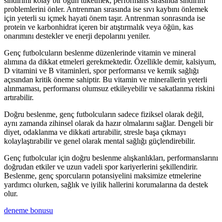
sindirimi kolay bir öğün tüketmek, performans sırasında sindirim
problemlerini önler. Antrenman sırasında ise sıvı kaybını önlemek
için yeterli su içmek hayati önem taşır. Antrenman sonrasında ise
protein ve karbonhidrat içeren bir atıştırmalık veya öğün, kas
onarımını destekler ve enerji depolarını yeniler.
Genç futbolcuların beslenme düzenlerinde vitamin ve mineral
alımına da dikkat etmeleri gerekmektedir. Özellikle demir, kalsiyum,
D vitamini ve B vitaminleri, spor performansı ve kemik sağlığı
açısından kritik öneme sahiptir. Bu vitamin ve minerallerin yeterli
alınmaması, performansı olumsuz etkileyebilir ve sakatlanma riskini
artırabilir.
Doğru beslenme, genç futbolcuların sadece fiziksel olarak değil,
aynı zamanda zihinsel olarak da hazır olmalarını sağlar. Dengeli bir
diyet, odaklanma ve dikkati artırabilir, stresle başa çıkmayı
kolaylaştırabilir ve genel olarak mental sağlığı güçlendirebilir.
Genç futbolcular için doğru beslenme alışkanlıkları, performanslarını
doğrudan etkiler ve uzun vadeli spor kariyerlerini şekillendirir.
Beslenme, genç sporcuların potansiyelini maksimize etmelerine
yardımcı olurken, sağlık ve iyilik hallerini korumalarına da destek
olur.
deneme bonusu