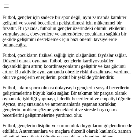
Futbol, gençler için sadece bir spor değil, aynı zamanda karakter
gelişimi ve sosyal becerilerin pekiştirilmesi için mükemmel bir
fırsattır. Bu yazıda, futbolun gençler üzerindeki olumlu etkilerini
vurgulayarak, ebeveynlere ve antrenörlere çocukların sağlıklı bir
şekilde gelişimini desteklemek için bazı önemli tavsiyelerde
bulunacağız.
Futbol, çocukların fiziksel sağlığı için olağanüstü faydalar sağlar.
Düzenli olarak oynanan futbol, gençlerin kardiyovasküler
dayanıklılığını artırır, koordinasyonlarını geliştirir ve kas gücünü
artırır. Bu aktivite aynı zamanda obezite riskini azaltmaya yardımcı
olur ve gençlerin enerjilerini pozitif bir şekilde yönlendirir.
Futbol, takım sporu olması dolayısıyla gençlerin sosyal becerilerini
geliştirmelerine büyük katkı sağlar. Bir takımın bir parçası olarak
oynamak, işbirliği yapmayı, liderlik becerilerini ve empatiyi öğretir.
Ayrıca, maç sırasında ve antrenmanlarda yaşanan zorluklar,
gençlerin problem çözme yeteneklerini ve stresle başa çıkma
becerilerini geliştirmelerine yardımcı olur.
Futbol, gençlerin disiplin ve sorumluluk duygularını güçlendirmede
etkilidir. Antrenmanlara ve maçlara düzenli olarak katılmak, zaman
yönetimi becerilerini öğretir ve çocuklarda kendine güven