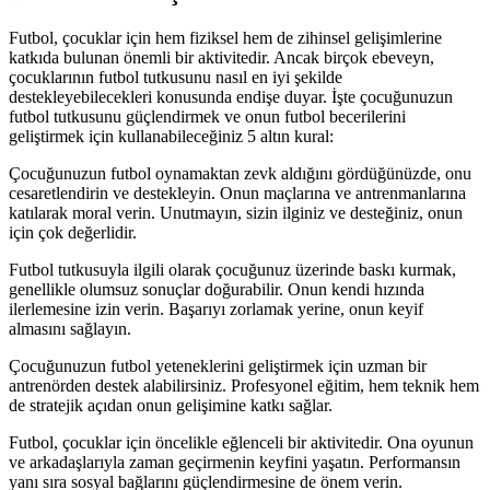
Futbol, çocuklar için hem fiziksel hem de zihinsel gelişimlerine
katkıda bulunan önemli bir aktivitedir. Ancak birçok ebeveyn,
çocuklarının futbol tutkusunu nasıl en iyi şekilde
destekleyebilecekleri konusunda endişe duyar. İşte çocuğunuzun
futbol tutkusunu güçlendirmek ve onun futbol becerilerini
geliştirmek için kullanabileceğiniz 5 altın kural:
Çocuğunuzun futbol oynamaktan zevk aldığını gördüğünüzde, onu
cesaretlendirin ve destekleyin. Onun maçlarına ve antrenmanlarına
katılarak moral verin. Unutmayın, sizin ilginiz ve desteğiniz, onun
için çok değerlidir.
Futbol tutkusuyla ilgili olarak çocuğunuz üzerinde baskı kurmak,
genellikle olumsuz sonuçlar doğurabilir. Onun kendi hızında
ilerlemesine izin verin. Başarıyı zorlamak yerine, onun keyif
almasını sağlayın.
Çocuğunuzun futbol yeteneklerini geliştirmek için uzman bir
antrenörden destek alabilirsiniz. Profesyonel eğitim, hem teknik hem
de stratejik açıdan onun gelişimine katkı sağlar.
Futbol, çocuklar için öncelikle eğlenceli bir aktivitedir. Ona oyunun
ve arkadaşlarıyla zaman geçirmenin keyfini yaşatın. Performansın
yanı sıra sosyal bağlarını güçlendirmesine de önem verin.