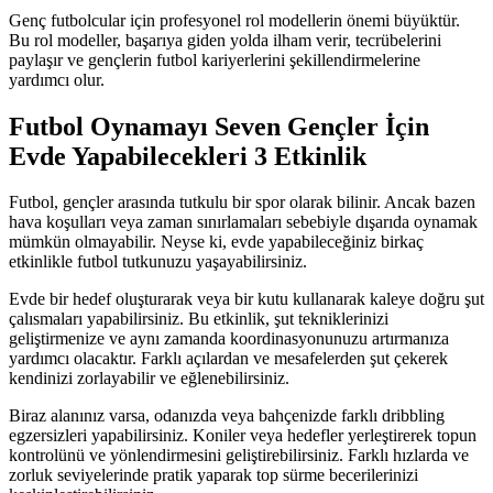
Genç futbolcular için profesyonel rol modellerin önemi büyüktür.
Bu rol modeller, başarıya giden yolda ilham verir, tecrübelerini
paylaşır ve gençlerin futbol kariyerlerini şekillendirmelerine
yardımcı olur.
Futbol Oynamayı Seven Gençler İçin
Evde Yapabilecekleri 3 Etkinlik
Futbol, gençler arasında tutkulu bir spor olarak bilinir. Ancak bazen
hava koşulları veya zaman sınırlamaları sebebiyle dışarıda oynamak
mümkün olmayabilir. Neyse ki, evde yapabileceğiniz birkaç
etkinlikle futbol tutkunuzu yaşayabilirsiniz.
Evde bir hedef oluşturarak veya bir kutu kullanarak kaleye doğru şut
çalısmaları yapabilirsiniz. Bu etkinlik, şut tekniklerinizi
geliştirmenize ve aynı zamanda koordinasyonunuzu artırmanıza
yardımcı olacaktır. Farklı açılardan ve mesafelerden şut çekerek
kendinizi zorlayabilir ve eğlenebilirsiniz.
Biraz alanınız varsa, odanızda veya bahçenizde farklı dribbling
egzersizleri yapabilirsiniz. Koniler veya hedefler yerleştirerek topun
kontrolünü ve yönlendirmesini geliştirebilirsiniz. Farklı hızlarda ve
zorluk seviyelerinde pratik yaparak top sürme becerilerinizi