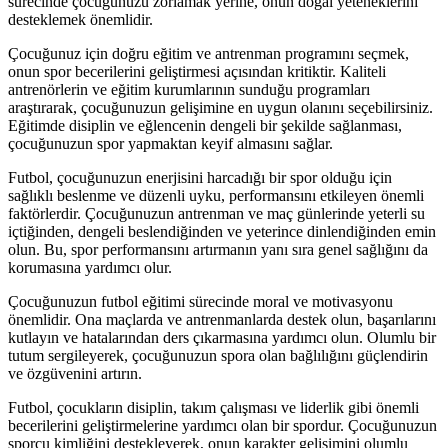
sürecinde çocuğunuzu zorlamak yerine, onun doğal yeteneklerini
desteklemek önemlidir.
Çocuğunuz için doğru eğitim ve antrenman programını seçmek,
onun spor becerilerini geliştirmesi açısından kritiktir. Kaliteli
antrenörlerin ve eğitim kurumlarının sunduğu programları
araştırarak, çocuğunuzun gelişimine en uygun olanını seçebilirsiniz.
Eğitimde disiplin ve eğlencenin dengeli bir şekilde sağlanması,
çocuğunuzun spor yapmaktan keyif almasını sağlar.
Futbol, çocuğunuzun enerjisini harcadığı bir spor olduğu için
sağlıklı beslenme ve düzenli uyku, performansını etkileyen önemli
faktörlerdir. Çocuğunuzun antrenman ve maç günlerinde yeterli su
içtiğinden, dengeli beslendiğinden ve yeterince dinlendiğinden emin
olun. Bu, spor performansını artırmanın yanı sıra genel sağlığını da
korumasına yardımcı olur.
Çocuğunuzun futbol eğitimi sürecinde moral ve motivasyonu
önemlidir. Ona maçlarda ve antrenmanlarda destek olun, başarılarını
kutlayın ve hatalarından ders çıkarmasına yardımcı olun. Olumlu bir
tutum sergileyerek, çocuğunuzun spora olan bağlılığını güçlendirin
ve özgüvenini artırın.
Futbol, çocukların disiplin, takım çalışması ve liderlik gibi önemli
becerilerini geliştirmelerine yardımcı olan bir spordur. Çocuğunuzun
sporcu kimliğini destekleyerek, onun karakter gelişimini olumlu