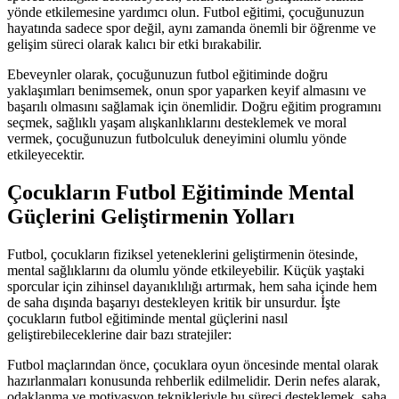
yönde etkilemesine yardımcı olun. Futbol eğitimi, çocuğunuzun
hayatında sadece spor değil, aynı zamanda önemli bir öğrenme ve
gelişim süreci olarak kalıcı bir etki bırakabilir.
Ebeveynler olarak, çocuğunuzun futbol eğitiminde doğru
yaklaşımları benimsemek, onun spor yaparken keyif almasını ve
başarılı olmasını sağlamak için önemlidir. Doğru eğitim programını
seçmek, sağlıklı yaşam alışkanlıklarını desteklemek ve moral
vermek, çocuğunuzun futbolculuk deneyimini olumlu yönde
etkileyecektir.
Çocukların Futbol Eğitiminde Mental
Güçlerini Geliştirmenin Yolları
Futbol, çocukların fiziksel yeteneklerini geliştirmenin ötesinde,
mental sağlıklarını da olumlu yönde etkileyebilir. Küçük yaştaki
sporcular için zihinsel dayanıklılığı artırmak, hem saha içinde hem
de saha dışında başarıyı destekleyen kritik bir unsurdur. İşte
çocukların futbol eğitiminde mental güçlerini nasıl
geliştirebileceklerine dair bazı stratejiler:
Futbol maçlarından önce, çocuklara oyun öncesinde mental olarak
hazırlanmaları konusunda rehberlik edilmelidir. Derin nefes alarak,
odaklanma ve motivasyon teknikleriyle bu süreci desteklemek, saha