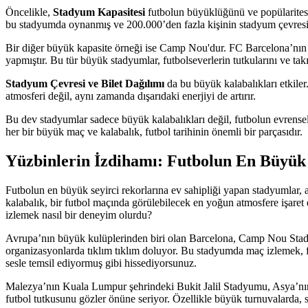
Öncelikle,
Stadyum Kapasitesi
futbolun büyüklüğünü ve popülaritesi
bu stadyumda oynanmış ve 200.000’den fazla kişinin stadyum çevresind
Bir diğer büyük kapasite örneği ise Camp Nou'dur. FC Barcelona’nın e
yapmıştır. Bu tür büyük stadyumlar, futbolseverlerin tutkularını ve takı
Stadyum Çevresi ve Bilet Dağılımı
da bu büyük kalabalıkları etkiler
atmosferi değil, aynı zamanda dışarıdaki enerjiyi de artırır.
Bu dev stadyumlar sadece büyük kalabalıkları değil, futbolun evrensel
her bir büyük maç ve kalabalık, futbol tarihinin önemli bir parçasıdır.
Yüzbinlerin İzdihamı: Futbolun En Büyük 
Futbolun en büyük seyirci rekorlarına ev sahipliği yapan stadyumlar
kalabalık, bir futbol maçında görülebilecek en yoğun atmosfere işaret e
izlemek nasıl bir deneyim olurdu?
Avrupa’nın büyük kulüplerinden biri olan Barcelona, Camp Nou Stadyu
organizasyonlarda tıklım tıklım doluyor. Bu stadyumda maç izlemek, fu
sesle temsil ediyormuş gibi hissediyorsunuz.
Malezya’nın Kuala Lumpur şehrindeki Bukit Jalil Stadyumu, Asya’nın e
futbol tutkusunu gözler önüne seriyor. Özellikle büyük turnuvalarda,