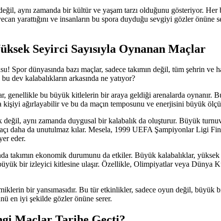
eğil, aynı zamanda bir kültür ve yaşam tarzı olduğunu gösteriyor. Her bi
can yarattığını ve insanların bu spora duyduğu sevgiyi gözler önüne seri
üksek Seyirci Sayısıyla Oynanan Maçlar
su! Spor dünyasında bazı maçlar, sadece takımın değil, tüm şehrin ve hat
 bu dev kalabalıkların arkasında ne yatıyor?
r, genellikle bu büyük kitlelerin bir araya geldiği arenalarda oynanır. B
 kişiyi ağırlayabilir ve bu da maçın temposunu ve enerjisini büyük ölçüd
lık değil, aynı zamanda duygusal bir kalabalık da oluşturur. Büyük turnu
ve maçı daha da unutulmaz kılar. Mesela, 1999 UEFA Şampiyonlar Ligi F
yer eder.
a takımın ekonomik durumunu da etkiler. Büyük kalabalıklar, yüksek bil
üyük bir izleyici kitlesine ulaşır. Özellikle, Olimpiyatlar veya Dünya K
lerin bir yansımasıdır. Bu tür etkinlikler, sadece oyun değil, büyük b
ünü en iyi şekilde gözler önüne serer.
ngi Maçlar Tarihe Geçti?