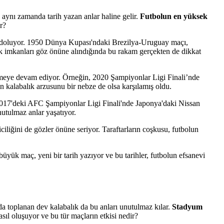
, aynı zamanda tarih yazan anlar haline gelir.
Futbolun en yüksek
r?
de doluyor. 1950 Dünya Kupası'ndaki Brezilya-Uruguay maçı,
ik imkanları göz önüne alındığında bu rakam gerçekten de dikkat
etmeye devam ediyor. Örneğin, 2020 Şampiyonlar Ligi Finali’nde
n kalabalık arzusunu bir nebze de olsa karşılamış oldu.
 2017'deki AFC Şampiyonlar Ligi Finali'nde Japonya'daki Nissan
nutulmaz anlar yaşatıyor.
ciliğini de gözler önüne seriyor. Taraftarların coşkusu, futbolun
üyük maç, yeni bir tarih yazıyor ve bu tarihler, futbolun efsanevi
a toplanan dev kalabalık da bu anları unutulmaz kılar.
Stadyum
ıl oluşuyor ve bu tür maçların etkisi nedir?