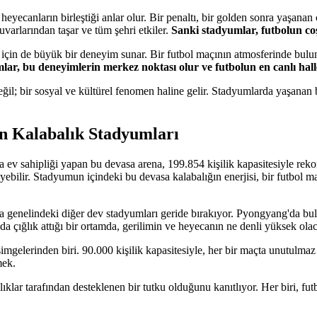
eyecanların birleştiği anlar olur. Bir penaltı, bir golden sonra yaşanan 
uvarlarından taşar ve tüm şehri etkiler.
Sanki stadyumlar, futbolun coş
lar için de büyük bir deneyim sunar. Bir futbol maçının atmosferinde bul
ar, bu deneyimlerin merkez noktası olur ve futbolun en canlı hall
 değil; bir sosyal ve kültürel fenomen haline gelir. Stadyumlarda yaşana
En Kalabalık Stadyumları
v sahipliği yapan bu devasa arena, 199.854 kişilik kapasitesiyle rekor
leyebilir. Stadyumun içindeki bu devasa kalabalığın enerjisi, bir futbol
ya genelindeki diğer dev stadyumları geride bırakıyor. Pyongyang'da bu
nda çığlık attığı bir ortamda, gerilimin ve heyecanın ne denli yüksek ola
imgelerinden biri. 90.000 kişilik kapasitesiyle, her bir maçta unutulma
mek.
ıklar tarafından desteklenen bir tutku olduğunu kanıtlıyor. Her biri, 