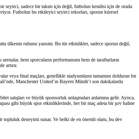
r seyirci, sadece bir takım için değil, futbolun kendisi için de orada
yor. Futbolun bu etkileyici seyirci rekorları, sporun küresel
ta ülkenin ruhunu yansıtır. Bu tür etkinlikler, sadece sporun değil,
u arenalar, hem sporcuların performansını hem de taraftarların
e artırır.
valar veya final maçları, genellikle stadyumların tamamını dolduran bir
inali’nde, Manchester United’ın Bayern Münih’i son dakikalarda
et satışları ve büyük sponsorluk anlaşmaları anlamına gelir. Ayrıca,
upası gibi büyük spor etkinliklerinde, her bir maç adeta bir şov haline
ir topluluk deneyimi sunar. Ve belki de en önemli olanı, bu dev