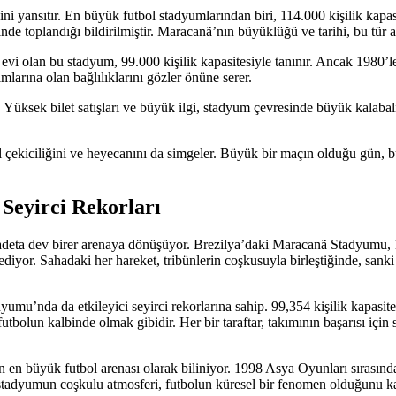
ni yansıtır. En büyük futbol stadyumlarından biri, 114.000 kişilik ka
e toplandığı bildirilmiştir. Maracanã’nın büyüklüğü ve tarihi, bu tür a
vi olan bu stadyum, 99.000 kişilik kapasitesiyle tanınır. Ancak 1980’
mlarına olan bağlılıklarını gözler önüne serer.
. Yüksek bilet satışları ve büyük ilgi, stadyum çevresinde büyük kalaba
 çekiciliğini ve heyecanını da simgeler. Büyük bir maçın olduğu gün, bu
Seyirci Rekorları
, adeta dev birer arenaya dönüşüyor. Brezilya’daki Maracanã Stadyumu,
diyor. Sahadaki her hareket, tribünlerin coşkusuyla birleştiğinde, sanki
mu’nda da etkileyici seyirci rekorlarına sahip. 99,354 kişilik kapas
tbolun kalbinde olmak gibidir. Her bir taraftar, takımının başarısı için
n büyük futbol arenası olarak biliniyor. 1998 Asya Oyunları sırasında
 stadyumun coşkulu atmosferi, futbolun küresel bir fenomen olduğunu ka