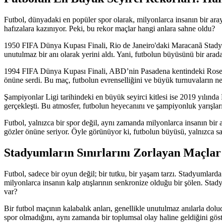
Futbol, dünyadaki en popüler spor olarak, milyonlarca insanın bir ara
hafızalara kazınıyor. Peki, bu rekor maçlar hangi anlara sahne oldu?
1950 FIFA Dünya Kupası Finali, Rio de Janeiro'daki Maracanã Stadyum
unutulmaz bir anı olarak yerini aldı. Yani, futbolun büyüsünü bir arada
1994 FIFA Dünya Kupası Finali, ABD’nin Pasadena kentindeki Rose 
önüne serdi. Bu maç, futbolun evrenselliğini ve büyük turnuvaların ne 
Şampiyonlar Ligi tarihindeki en büyük seyirci kitlesi ise 2019 yılı
gerçekleşti. Bu atmosfer, futbolun heyecanını ve şampiyonluk yarışlar
Futbol, yalnızca bir spor değil, aynı zamanda milyonlarca insanın bir
gözler önüne seriyor. Öyle görünüyor ki, futbolun büyüsü, yalnızca sah
Stadyumların Sınırlarını Zorlayan Maçlar
Futbol, sadece bir oyun değil; bir tutku, bir yaşam tarzı. Stadyumlard
milyonlarca insanın kalp atışlarının senkronize olduğu bir şölen. Stad
var?
Bir futbol maçının kalabalık anları, genellikle unutulmaz anılarla dolu
spor olmadığını, aynı zamanda bir toplumsal olay haline geldiğini gös