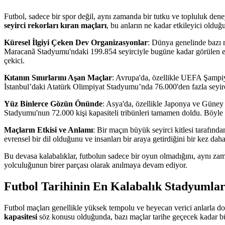
Futbol, sadece bir spor değil, aynı zamanda bir tutku ve topluluk deney
seyirci rekorları kıran maçları
, bu anların ne kadar etkileyici oldu
Küresel İlgiyi Çeken Dev Organizasyonlar
: Dünya genelinde bazı 
Maracanã Stadyumu'ndaki 199.854 seyirciyle bugüne kadar görülen en 
çekici.
Kıtanın Sınırlarını Aşan Maçlar
: Avrupa'da, özellikle UEFA Şampiy
İstanbul’daki Atatürk Olimpiyat Stadyumu’nda 76.000'den fazla seyirci 
Yüz Binlerce Gözün Önünde
: Asya'da, özellikle Japonya ve Güney
Stadyumu'nun 72.000 kişi kapasiteli tribünleri tamamen doldu. Böyle bü
Maçların Etkisi ve Anlamı
: Bir maçın büyük seyirci kitlesi tarafınd
evrensel bir dil olduğunu ve insanları bir araya getirdiğini bir kez daha
Bu devasa kalabalıklar, futbolun sadece bir oyun olmadığını, aynı zam
yolculuğunun birer parçası olarak anılmaya devam ediyor.
Futbol Tarihinin En Kalabalık Stadyumla
Futbol maçları genellikle yüksek tempolu ve heyecan verici anlarla d
kapasitesi
söz konusu olduğunda, bazı maçlar tarihe geçecek kadar büyü