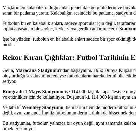
Maçların en kalabalık olduğu anlar, genellikle gerginliklerin ve büyük h
saran bir patlama yaratır. Kalabalığın sesindeki bu patlama, stadyum d
Futbolun bu en kalabalık anları, sadece sporcular için değil, taraftar
topluca yaşanan bir sevinç, keder veya gerilim anlarını içerir.
Stadyuml
İşte bu yüzden, futbolun en kalabalık anları sadece bir spor etkinliği
biridir.
Rekor Kıran Çığlıklar: Futbol Tarihinin 
Gelin,
Maracanã Stadyumu
'ndan başlayalım. 1950 Dünya Kupası'na e
oluşturduğu ses duvarı neredeyse futbolcuların hareketlerini bile etki
seriyor.
Rungrado 1 Mayıs Stadyumu
ise 114.000 kişilik kapasitesiyle dün
ve etkinlikler için de kullanılıyor. Düşünün ki, 114.000 kişinin aynı a
Ve tabi ki
Wembley Stadyumu
, hem tarihi hem de modern futbolun s
değil, aynı zamanda İngiliz futbolunun derin tarihini de hissetmek de
Bu stadyumlar, futbolun yalnızca bir oyun değil, aynı zamanda kalabal
örnekler sunuyor.