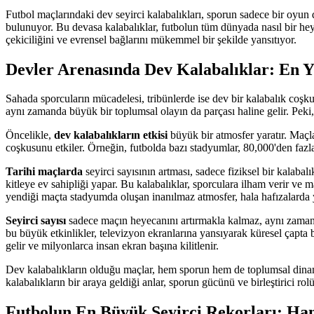
Futbol maçlarındaki dev seyirci kalabalıkları, sporun sadece bir oyun d
bulunuyor. Bu devasa kalabalıklar, futbolun tüm dünyada nasıl bir heye
çekiciliğini ve evrensel bağlarını mükemmel bir şekilde yansıtıyor.
Devler Arenasında Dev Kalabalıklar: En Y
Sahada sporcuların mücadelesi, tribünlerde ise dev bir kalabalık coşku
aynı zamanda büyük bir toplumsal olayın da parçası haline gelir. Peki,
Öncelikle,
dev kalabalıkların etkisi
büyük bir atmosfer yaratır. Maçla
coşkusunu etkiler. Örneğin, futbolda bazı stadyumlar, 80,000'den fazla
Tarihi maçlarda
seyirci sayısının artması, sadece fiziksel bir kalaba
kitleye ev sahipliği yapar. Bu kalabalıklar, sporculara ilham verir 
yendiği maçta stadyumda oluşan inanılmaz atmosfer, hala hafızalarda 
Seyirci sayısı
sadece maçın heyecanını artırmakla kalmaz, aynı zamand
bu büyük etkinlikler, televizyon ekranlarına yansıyarak küresel çapta b
gelir ve milyonlarca insan ekran başına kilitlenir.
Dev kalabalıkların olduğu maçlar, hem sporun hem de toplumsal dinamik
kalabalıkların bir araya geldiği anlar, sporun gücünü ve birleştirici rol
Futbolun En Büyük Seyirci Rekorları: Ha