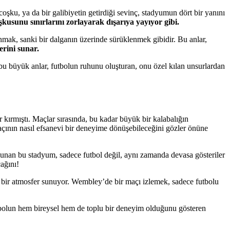
coşku, ya da bir galibiyetin getirdiği sevinç, stadyumun dört bir yanını
kusunu sınırlarını zorlayarak dışarıya yayıyor gibi.
unmak, sanki bir dalganın üzerinde sürüklenmek gibidir. Bu anlar,
erini sunar.
n bu büyük anlar, futbolun ruhunu oluşturan, onu özel kılan unsurlardan
 kırmıştı. Maçlar sırasında, bu kadar büyük bir kalabalığın
 maçının nasıl efsanevi bir deneyime dönüşebileceğini gözler önüne
lunan bu stadyum, sadece futbol değil, aynı zamanda devasa gösteriler
cağını!
z bir atmosfer sunuyor. Wembley’de bir maçı izlemek, sadece futbolu
futbolun hem bireysel hem de toplu bir deneyim olduğunu gösteren