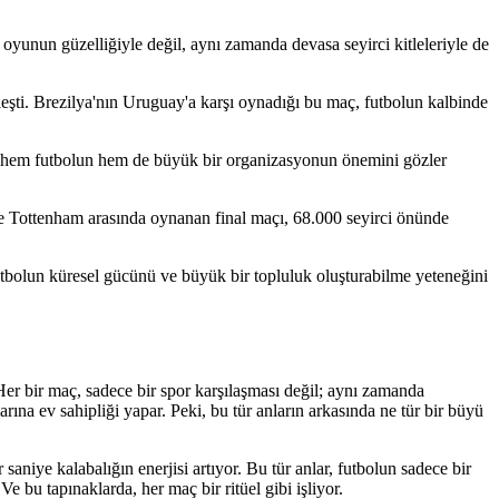
oyunun güzelliğiyle değil, aynı zamanda devasa seyirci kitleleriyle de
şti. Brezilya'nın Uruguay'a karşı oynadığı bu maç, futbolun kalbinde
 hem futbolun hem de büyük bir organizasyonun önemini gözler
e Tottenham arasında oynanan final maçı, 68.000 seyirci önünde
futbolun küresel gücünü ve büyük bir topluluk oluşturabilme yeteneğini
Her bir maç, sadece bir spor karşılaşması değil; aynı zamanda
ına ev sahipliği yapar. Peki, bu tür anların arkasında ne tür bir büyü
aniye kalabalığın enerjisi artıyor. Bu tür anlar, futbolun sadece bir
Ve bu tapınaklarda, her maç bir ritüel gibi işliyor.