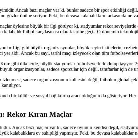
imidir. Ancak bazı maçlar var ki, bunlar sadece bir spor etkinliği değil
ğunu gözler önüne seriyor. Peki, bu devasa kalabalıkların arkasında ne va
maçlar öylesine büyük bir ilgi görüyor ki, stadyumlar rekor seviyeler
kalabalık futbol karşılaşması olarak tarihe geçti. O dönemin teknoloj
onlar Ligi gibi büyük organizasyonlar, büyük seyirci kitlelerini cezb
yer aldı. Ancak bu sayı, tarihî maçı izleyecek olan tüm futbolseverleri
 Kore gibi ülkelerde, büyük stadyumlar futbolseverlerle dolup taşıyor.
yük organizasyonlar, sadece sporcular için değil, taraftarlar için de u
an izlenmesi, sadece organizasyonun kalitesini değil, futbolun global çeki
 kanıtlıyor.
anda bir kültür ve sosyal bağ kurma aracı olduğunu da gösteriyor. Her b
rı: Rekor Kıran Maçlar
oludur. Ancak bazı maçlar var ki, sadece oyunun kendisi değil, stadyumd
k kalabalıklara ev sahipliği yapmıştır. Peki, bu devasa kalabalıklar nas