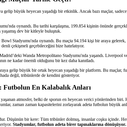
ya gelip büyük heyecan yaşadığı bir etkinlik. Ancak bazı maçlar, sadece 
u'nda oynandı. Bu tarihi karşılaşma, 199.854 kişinin önünde gerçekle
 yaşamış dev bir kitleyle buluştuk.
Bowl Stadyumu'nda oynandı. Bu maçta 94.194 kişi bir araya gelerek,
denli çekişmeli geçebileceğini bize hatırlatıyor.
nda Madrid’deki Wanda Metropolitano Stadyumu'nda yaşandı. Liverpool v
ının ne kadar önemli olduğunu bir kez daha kanıtladı.
 araya gelip büyük bir ortak heyecan yaşadığı bir platform. Bu maçlar, 
ada değil, tribünlerde de kendini gösteriyor.
: Futbolun En Kalabalık Anları
a yaşanan atmosfer, belki de sporun en heyecan verici yönlerinden biri. 
yumlar, zaman zaman kapasitelerini zorlayarak adeta futbolun büyük anlar
dur. Düşünün bir kere: Tüm tribünler dolmuş, insanlar coşku içinde. Her s
teriyor.
Stadyumlar, futbolun adeta birer tapınaklarına dönüşüyor.