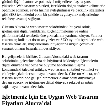
görünürlüğünü artırır ve potansiyel müşterilere ulaşma şansını
yükseltir. Web tasarım şirketleri, içeriklerin doğru anahtar kelimelerle
optimize edilmesi, sayfa hızının iyileştirilmesi ve backlink stratejileri
gibi SEO tekniklerini etkin bir şekilde uygulayarak müşterilerine
rekabetçi avantaj sağlıyor.
Giresun Alucra'da web tasarım sektöründeki bu yeni soluk,
işletmelerin dijital varlıklarını güçlendirmelerine ve online
platformlardaki rekabette öne çıkmalarına yardımcı oluyor. Yaratıcı
tasarımlar, kullanıcı dostu arayüzler ve SEO uyumlu içeriklerle web
tasarım firmaları, müşterilerinin ihtiyaçlarına uygun çözümler
sunarak onların başarılarını destekliyor.
Bu gelişmelerle birlikte, Giresun Alucra'daki web tasarım
sektörünün gelecekte daha da büyümesi bekleniyor. İşletmelerin
dijital dünyada var olma ve büyüme hedeflerine ulaşma
konusundaki talepleri arttıkça, web tasarım şirketleri yenilikçi ve
etkileyici çözümler sunmaya devam edecek. Giresun Alucra, web
tasarım sektöründe gelişen bir merkez olarak adını duyurmaya
devam edecek ve işletmelere dijital dünyada rekabet avantajı
sağlamaya devam edecektir.
İşletmeniz İçin En Uygun Web Tasarım
Fiyatları Alucra’da!