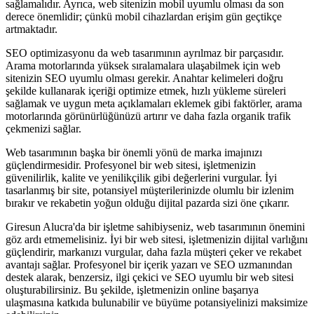
sağlamalıdır. Ayrıca, web sitenizin mobil uyumlu olması da son
derece önemlidir; çünkü mobil cihazlardan erişim gün geçtikçe
artmaktadır.
SEO optimizasyonu da web tasarımının ayrılmaz bir parçasıdır.
Arama motorlarında yüksek sıralamalara ulaşabilmek için web
sitenizin SEO uyumlu olması gerekir. Anahtar kelimeleri doğru
şekilde kullanarak içeriği optimize etmek, hızlı yükleme süreleri
sağlamak ve uygun meta açıklamaları eklemek gibi faktörler, arama
motorlarında görünürlüğünüzü artırır ve daha fazla organik trafik
çekmenizi sağlar.
Web tasarımının başka bir önemli yönü de marka imajınızı
güçlendirmesidir. Profesyonel bir web sitesi, işletmenizin
güvenilirlik, kalite ve yenilikçilik gibi değerlerini vurgular. İyi
tasarlanmış bir site, potansiyel müşterilerinizde olumlu bir izlenim
bırakır ve rekabetin yoğun olduğu dijital pazarda sizi öne çıkarır.
Giresun Alucra'da bir işletme sahibiyseniz, web tasarımının önemini
göz ardı etmemelisiniz. İyi bir web sitesi, işletmenizin dijital varlığını
güçlendirir, markanızı vurgular, daha fazla müşteri çeker ve rekabet
avantajı sağlar. Profesyonel bir içerik yazarı ve SEO uzmanından
destek alarak, benzersiz, ilgi çekici ve SEO uyumlu bir web sitesi
oluşturabilirsiniz. Bu şekilde, işletmenizin online başarıya
ulaşmasına katkıda bulunabilir ve büyüme potansiyelinizi maksimize