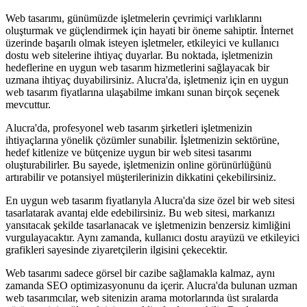
Web tasarımı, günümüzde işletmelerin çevrimiçi varlıklarını
oluşturmak ve güçlendirmek için hayati bir öneme sahiptir. İnternet
üzerinde başarılı olmak isteyen işletmeler, etkileyici ve kullanıcı
dostu web sitelerine ihtiyaç duyarlar. Bu noktada, işletmenizin
hedeflerine en uygun web tasarım hizmetlerini sağlayacak bir
uzmana ihtiyaç duyabilirsiniz. Alucra'da, işletmeniz için en uygun
web tasarım fiyatlarına ulaşabilme imkanı sunan birçok seçenek
mevcuttur.
Alucra'da, profesyonel web tasarım şirketleri işletmenizin
ihtiyaçlarına yönelik çözümler sunabilir. İşletmenizin sektörüne,
hedef kitlenize ve bütçenize uygun bir web sitesi tasarımı
oluşturabilirler. Bu sayede, işletmenizin online görünürlüğünü
artırabilir ve potansiyel müşterilerinizin dikkatini çekebilirsiniz.
En uygun web tasarım fiyatlarıyla Alucra'da size özel bir web sitesi
tasarlatarak avantaj elde edebilirsiniz. Bu web sitesi, markanızı
yansıtacak şekilde tasarlanacak ve işletmenizin benzersiz kimliğini
vurgulayacaktır. Aynı zamanda, kullanıcı dostu arayüzü ve etkileyici
grafikleri sayesinde ziyaretçilerin ilgisini çekecektir.
Web tasarımı sadece görsel bir cazibe sağlamakla kalmaz, aynı
zamanda SEO optimizasyonunu da içerir. Alucra'da bulunan uzman
web tasarımcılar, web sitenizin arama motorlarında üst sıralarda