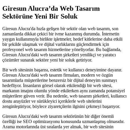
Giresun Alucra’da Web Tasarım
Sektörüne Yeni Bir Soluk
Giresun Alucra'da hızla gelişen bir sektör olan web tasarım, son
zamanlarda dikkat çekici bir ivme kazanmış durumda. İnternetin
yaygın kullanımıyla birlikte işletmeler, hedef kitlelerine daha etkili
bir şekilde ulaşmak ve dijital varlıklarını güçlendirmek için
profesyonel web tasarım hizmetlerine yöneliyorlar. Bu bağlamda,
Giresun Alucra'daki web tasarım şirketleri yenilikçi ve yaratıcı
çözümler sunarak sektöre yeni bir soluk getiriyor.
Bir web sitesinin başarısı, estetik ve kullanıcı deneyimine dayanır.
Giresun Alucra'daki web tasarım firmaları, modern ve özgün
tasarımlarla müşterilerine benzersiz bir dijital deneyim sunmayı
hedefliyor. İnsanların görsel olarak etkilendiği bir web sitesi,
markanın imajını olumlu yönde etkilerken aynı zamanda potansiyel
müşterilere güven verir. Bu nedenle, web tasarım şirketleri, kullanıcı
dostu arayüzler ve sürükleyici içeriklerle web sitelerini
zenginleştiriyor, böylece ziyaretçilerin ilgisini çekmeyi başarıyor.
Giresun Alucra'daki web tasarım sektörünün bir diğer önemli
özelliği ise SEO optimizasyonu konusunda uzmanlaşmış olmasıdır.
Arama motorlarında üst sıralarda yer almak, bir web sitesinin