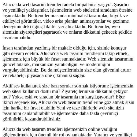
Alucra'da web tasarım trendleri adeta bir patlama yaşıyor. Şaşırtıcı
ve yenilikçi yaklaşımlar, işletmelerin web sitelerini sıradanın ötesine
taşımaktadır. Bu trendler arasında minimalist tasarımlar, büyük ve
etkileyici görüntüler, video arka planlar, animasyonlar ve gezinme
deneyimindeki ilginç fikirler yer almaktadır. Bu trendler, web
sitenizin ziyaretçileri şaşırtacak ve onların dikkatini çekecek şekilde
tasarlanmalıdır.
İnsan tarafından yazılmış bir makale olduğu için, sizinle konuşur
gibi devam edelim. Alucra'da web tasarım trendlerini takip etmek,
işletmeniz için büyük bir fırsat sunmaktadır. Web sitenizin tasarımını
güncel tutarak, markanızın yaratıcılığını ve modernliğini
vurgulayabilirsiniz. Bu da müşterilerinizin size olan güvenini artırır
ve rekabetçi piyasada öne çıkmanızı sağlar.
Aktif ses kullanarak size bazı sorular sormak istiyorum: İşletmenizin
web sitesi kullanıcı dostu mu? Ziyaretçilerinizin dikkatini çekiyor
mu? Yoksa eski ve sıradan bir tasarımla mı karşılaşıyorlar? Eğer
ikinci seçenek ise, Alucra'da web tasarım trendlerine göz atmak sizin
için harika bir fırsat olabilir. Yeni ve taze fikirlerle web sitenizin
tasarımını canlandırabilir ve işletmenize daha fazla çevrimiçi
görünürlük kazandırabilirsiniz.
Alucra'da web tasarım trendleri işletmenizin online varlığını
güçlendirmek için önemli bir rol oynamaktadır. Yaratıcı ve yenilikçi