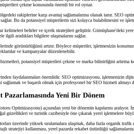
müşterileri çekme konusunda önemli bir rol oynar.
gedeki rakiplerine karşı avantaj sağlamalarına olanak tanır. SEO optim
ı sağlar. Bu da potansiyel müşterilerin sizi kolayca bulabilmesini ve işlet
kelimeleri belirler ve içerik stratejileri geliştirir. Gümüşhane'deki yer
le ilgili aradıkları bilgilere ulaşmalarını sağlar.
erinde görünürlüğünü artırır. Böylece müşteriler, işletmenizin konumunu 
 reklamlar ve kampanyalar düzenlenebilir.
etleri, potansiyel müşterileri çekme ve marka bilinirliğini artırma ko
.
nden faydalanmaları önemlidir. SEO optimizasyonu, işletmenizin dijital 
ni sağlamak ve başarılı olmak için profesyonel bir SEO hizmeti almayı d
t Pazarlamasında Yeni Bir Dönem
u Optimizasyonu) açısından yeni bir dönemin kapılarını aralıyor. İnter
 güzellikleri ve turistik cazibesiyle öne çıkarak yerel işletmelere büyü
torları üzerinde yüksek sıralamalara ulaşmak, daha fazla organik trafik 
lı stratejiyi kullanması, yerel pazarda rekabet üstünlüğü sağlamalarına