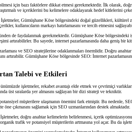
bilmesi için bazı faktörlere dikkat etmesi gerekmektedir. İlk olarak, d
tırmalı ve içeriklerini bu kelimelere odaklayarak hedef kitlelerini çekeb
r. İşletmeler, Gümüşhane Köse bölgesindeki doğal güzellikleri, kültürel z
içerikler, kullanıcıların markayı hatırlamasını ve tercih etmesini sağlayabi
ünden de faydalanmak gerekmektedir. Gümüşhane Köse bölgesindeki işlet
ileşimi artırabilirler. Bu sayede, internet pazarlamasında daha geniş bir ki
arlaması ve SEO stratejilerine odaklanmaları önemlidir. Doğru anahtar 
sını artırabilir. Gümüşhane Köse bölgesinde SEO: İnternet pazarlamasında
an Talebi ve Etkileri
ümüzde işletmeler, rekabet avantajı elde etmek ve çevrimiçi varlıkları
st sıralarda yer almasını sağlayan bir dizi strateji ve tekniktir.
potansiyel müşterilere ulaşmanın önemini fark etmiştir. Bu nedenle, SEO
bette öne çıkmasını sağlamak için SEO uzmanlarından destek almaktadır.
etmeler, doğru anahtar kelimelerin belirlenmesi, içerik optimizasyonu, s
organik trafik ve potansiyel müşterilerin artmasına yol açar. Bu da işletme