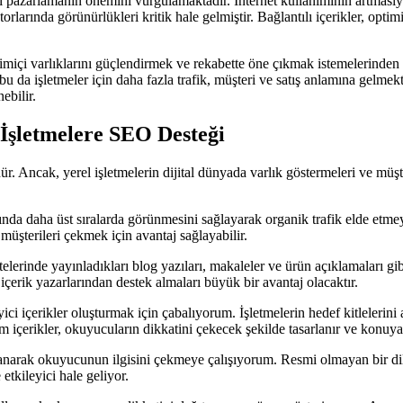
 pazarlamanın önemini vurgulamaktadır. İnternet kullanımının artmasıyla 
rlarında görünürlükleri kritik hale gelmiştir. Bağlantılı içerikler, opti
miçi varlıklarını güçlendirmek ve rekabette öne çıkmak istemelerinden 
 bu da işletmeler için daha fazla trafik, müşteri ve satış anlamına gel
ebilir.
İşletmelere SEO Desteği
r. Ancak, yerel işletmelerin dijital dünyada varlık göstermeleri ve müşte
 daha üst sıralarda görünmesini sağlayarak organik trafik elde etmeyi h
l müşterileri çekmek için avantaj sağlayabilir.
elerinde yayınladıkları blog yazıları, makaleler ve ürün açıklamaları gib
içerik yazarlarından destek almaları büyük bir avantaj olacaktır.
yici içerikler oluşturmak için çabalıyorum. İşletmelerin hedef kitlelerini
m içerikler, okuyucuların dikkatini çekecek şekilde tasarlanır ve konuy
 kullanarak okuyucunun ilgisini çekmeye çalışıyorum. Resmi olmayan bir 
etkileyici hale geliyor.