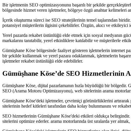
Bir işletmenin SEO optimizasyonunu başarılı bir şekilde gerçekleştire
bölgesinde hizmet veren işletmeler, bölgeye özgü anahtar kelimeleri araş
İçerik oluşturma süreci ise SEO stratejilerinin temel taşlarından biridi
potansiyel müşterilerin ilgisini çekebilirler. Özgün, akıcı ve etkileyici 
Yerel pazarda rekabet üstünlüğü elde etmek için sosyal medyanın güc
markalarını tanıtabilir, yerel etkinliklere katılabilir ve müşterilerle etk
Gümüşhane Köse bölgesinde faaliyet gösteren işletmelerin internet paz
bir şekilde kullanmak ve yerel pazara odaklanmak, işletmelerin başarı
işletmeler rekabet üstünlüğü elde edebilirler.
Gümüşhane Köse’de SEO Hizmetlerinin Art
Gümüşhane Köse, dijital pazarlamanın hızla büyüdüğü bir bölgedir. Gün
SEO (Arama Motoru Optimizasyonu), web sitelerinin arama motorlarında ü
Gümüşhane Köse'deki işletmeler, çevrimiçi görünürlüklerini artırarak 
sitelerinin hedef kitleleri tarafından daha kolay bulunmasını ve reka
SEO hizmetlerinin Gümüşhane Köse'deki etkileri oldukça belirgindir. İşl
sitelerini optimize ederler. arama motorlarında üst sıralarda yer almak, 