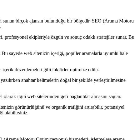
tleri sunan birçok ajansın bulunduğu bir bölgedir. SEO (Arama Motoru
.
, profesyonel ekipleriyle özgün ve sonuç odaklı stratejiler sunar. Bu
. Bu sayede web sitenizin içeriği, popüler aramalarla uyumlu hale
 içerik düzenlemeleri gibi faktörler optimize edilir.
azılırken anahtar kelimelerin doğal bir şekilde yerleştirilmesine
 olarak ilgili web sitelerinden geri bağlantılar almasını sağlar.
enizin görünürlüğünü ve organik trafiğini artırabilir, potansiyel
 alabilirsiniz.
 SEO (Arama Motoru Optimizasyonu) hizmetleri, işletmelere arama