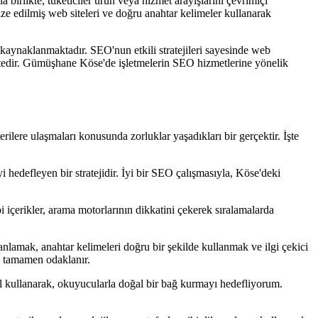
birlikte, tüketiciler ürün veya hizmet arayışlarını çevrimiçi
mize edilmiş web siteleri ve doğru anahtar kelimeler kullanarak
kaynaklanmaktadır. SEO'nun etkili stratejileri sayesinde web
mektedir. Gümüşhane Köse'de işletmelerin SEO hizmetlerine yönelik
rilere ulaşmaları konusunda zorluklar yaşadıkları bir gerçektir. İşte
edefleyen bir stratejidir. İyi bir SEO çalışmasıyla, Köse'deki
i içerikler, arama motorlarının dikkatini çekerek sıralamalarda
 anlamak, anahtar kelimeleri doğru bir şekilde kullanmak ve ilgi çekici
a tamamen odaklanır.
dil kullanarak, okuyucularla doğal bir bağ kurmayı hedefliyorum.