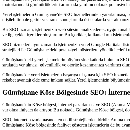
motorlarındaki görünürlüklerini artırmada yardımcı olarak potansiyel 
Yerel işletmelerin Gümüşhane'de SEO hizmetlerinden yararlanması, böl
erişilebilir hale getirir ve arama sonuçlarında üst sıralarda yer almanız
Bir SEO uzmanı, işletmenizin web sitesini analiz ederek, uygun anahtar 
ve ilgi çekici içerikler oluşturulur. Bu içerikler, kullanıcıların işletmeniz
SEO hizmetleri aynı zamanda işletmenizin yerel Google Haritalar listel
stratejileri ile Gümüşhane'deki potansiyel müşterilere yönelik hedefli
Gümüşhane'deki yerel işletmelerin büyümesine katkıda bulunan SEO hizm
sıralarda yer alması, güvenilirlik ve otorite kazanmanıza yardımcı olur
Gümüşhane'de yerel işletmelerin başarıya ulaşması için SEO hizmetleri
rekabet avantajı elde etme imkanı sağlar. Yerel işletmenizin büyümesi
Gümüşhane Köse Bölgesinde SEO: İnterne
Gümüşhane'nin Köse bölgesi, internet pazarlaması ve SEO (Arama Motor
var olma ihtiyacı da artıyor. Bu noktada Gümüşhane Köse bölgesi, doğal
SEO, internet pazarlamasında en etkili stratejilerden biridir. Arama mo
Gümüşhane Köse bölgesinde faaliyet gösteren işletmelerin de bu avantaj