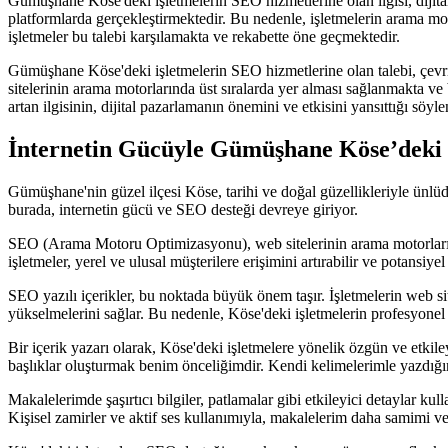
Gümüşhane Köse'deki işletmelerin SEO hizmetlerine olan ilgisi, dijital
platformlarda gerçekleştirmektedir. Bu nedenle, işletmelerin arama moto
işletmeler bu talebi karşılamakta ve rekabette öne geçmektedir.
Gümüşhane Köse'deki işletmelerin SEO hizmetlerine olan talebi, çevri
sitelerinin arama motorlarında üst sıralarda yer alması sağlanmakta ve
artan ilgisinin, dijital pazarlamanın önemini ve etkisini yansıttığı söylen
İnternetin Gücüyle Gümüşhane Köse’deki 
Gümüşhane'nin güzel ilçesi Köse, tarihi ve doğal güzellikleriyle ünlüdü
burada, internetin gücü ve SEO desteği devreye giriyor.
SEO (Arama Motoru Optimizasyonu), web sitelerinin arama motorlarında
işletmeler, yerel ve ulusal müşterilere erişimini artırabilir ve potansiye
SEO yazılı içerikler, bu noktada büyük önem taşır. İşletmelerin web sit
yükselmelerini sağlar. Bu nedenle, Köse'deki işletmelerin profesyonel 
Bir içerik yazarı olarak, Köse'deki işletmelere yönelik özgün ve etkile
başlıklar oluşturmak benim önceliğimdir. Kendi kelimelerimle yazdığı
Makalelerimde şaşırtıcı bilgiler, patlamalar gibi etkileyici detaylar
Kişisel zamirler ve aktif ses kullanımıyla, makalelerim daha samimi ve 