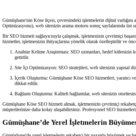
Gümüşhane'nin Köse ilçesi, çevresindeki işletmelerin dijital varlığın
Optimizasyonu), web sitenizin arama motoru sonuç sayfalarında üst sıra
Bir SEO hizmeti sağlayıcısıyla çalışmak, işletmenizin çevrimiçi başar
hizmetler, işletmenizin ihtiyaçlarına yönelik olarak özelleştirilir ve önce
Anahtar Kelime Araştırması: SEO uzmanları, hedef kitlenizin kul
getirilir.
Site İçi Optimizasyon: SEO stratejileri, web sitenizin yapısal düz
İçerik Oluşturma: Gümüşhane Köse SEO hizmetleri, yaratıcı ve özg
dikkat edilir.
Bağlantı Oluşturma: Kaliteli bağlantılar, web sitenizin otoritesin
Gümüşhane Köse SEO hizmeti almak, işletmenizin çevrimiçi rekabetçiliği
müşterilerinize daha kolay ulaşabilirsiniz. Profesyonel SEO hizmetleriy
Gümüşhane’de Yerel İşletmelerin Büyüme
Gümüşhane'de yerel işletmelerin rekabetçi bir pazarda büyümek ve baş