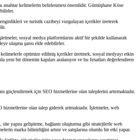
oğru anahtar kelimelerin belirlenmesi önemlidir. Gümüşhane Köse
ilirler.
enginlikleri ve turistik cazibeyi vurgulayan içerikler üreterek
lir.
meler, sosyal medya platformlarını aktif bir şekilde kullanarak
tleye ulaşma şansı elde edebilirler.
kelimelerle optimize edilmiş içerikler üretmek, sosyal medyayı etkin
 yeni bir dönemin kapıları aralanıyor ve bu fırsatları değerlendiren
nı güçlendirmek için SEO hizmetlerine olan taleplerini artırmaktadır.
 hizmetlerine olan talep giderek artmaktadır. İşletmeler, web
ite yapısı geliştirme, bağlantı oluşturma gibi stratejilerle web
lerin marka bilinirliğini artırır ve satışlarına olumlu bir etki yapar.