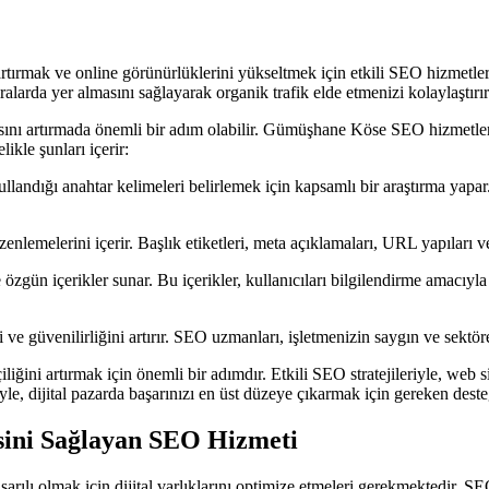
ı artırmak ve online görünürlüklerini yükseltmek için etkili SEO hizme
larda yer almasını sağlayarak organik trafik elde etmenizi kolaylaştırır
ısını artırmada önemli bir adım olabilir. Gümüşhane Köse SEO hizmetleri
likle şunları içerir:
landığı anahtar kelimeleri belirlemek için kapsamlı bir araştırma yapar
enlemelerini içerir. Başlık etiketleri, meta açıklamaları, URL yapıları ve
ün içerikler sunar. Bu içerikler, kullanıcıları bilgilendirme amacıyla y
i ve güvenilirliğini artırır. SEO uzmanları, işletmenizin saygın ve sektörel
ni artırmak için önemli bir adımdır. Etkili SEO stratejileriyle, web sit
le, dijital pazarda başarınızı en üst düzeye çıkarmak için gereken desteği
sini Sağlayan SEO Hizmeti
arılı olmak için dijital varlıklarını optimize etmeleri gerekmektedir.