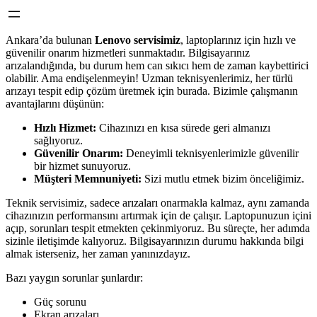
Ankara’da bulunan
Lenovo servisimiz
, laptoplarınız için hızlı ve
güvenilir onarım hizmetleri sunmaktadır. Bilgisayarınız
arızalandığında, bu durum hem can sıkıcı hem de zaman kaybettirici
olabilir. Ama endişelenmeyin! Uzman teknisyenlerimiz, her türlü
arızayı tespit edip çözüm üretmek için burada. Bizimle çalışmanın
avantajlarını düşünün:
Hızlı Hizmet:
Cihazınızı en kısa sürede geri almanızı
sağlıyoruz.
Güvenilir Onarım:
Deneyimli teknisyenlerimizle güvenilir
bir hizmet sunuyoruz.
Müşteri Memnuniyeti:
Sizi mutlu etmek bizim önceliğimiz.
Teknik servisimiz, sadece arızaları onarmakla kalmaz, aynı zamanda
cihazınızın performansını artırmak için de çalışır. Laptopunuzun içini
açıp, sorunları tespit etmekten çekinmiyoruz. Bu süreçte, her adımda
sizinle iletişimde kalıyoruz. Bilgisayarınızın durumu hakkında bilgi
almak isterseniz, her zaman yanınızdayız.
Bazı yaygın sorunlar şunlardır:
Güç sorunu
Ekran arızaları