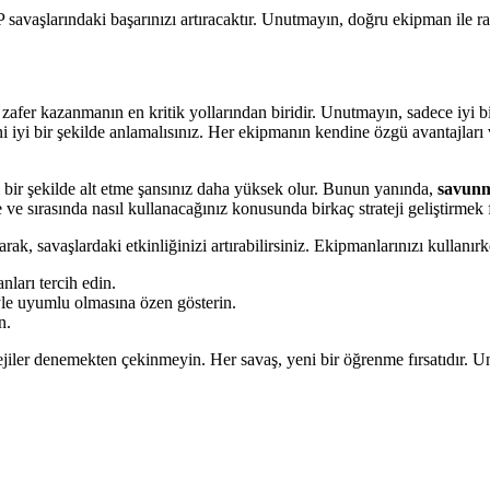
savaşlarındaki başarınızı artıracaktır. Unutmayın, doğru ekipman ile ra
fer kazanmanın en kritik yollarından biridir. Unutmayın, sadece iyi bi
ni iyi bir şekilde anlamalısınız. Her ekipmanın kendine özgü avantajları 
ı bir şekilde alt etme şansınız daha yüksek olur. Bunun yanında,
savunm
 ve sırasında nasıl kullanacağınız konusunda birkaç strateji geliştirmek f
rak, savaşlardaki etkinliğinizi artırabilirsiniz. Ekipmanlarınızı kullanır
ları tercih edin.
yle uyumlu olmasına özen gösterin.
n.
jiler denemekten çekinmeyin. Her savaş, yeni bir öğrenme fırsatıdır. U