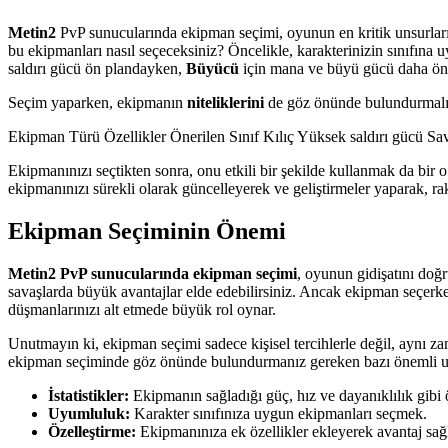
Metin2
PvP sunucularında ekipman seçimi, oyunun en kritik unsurlarınd
bu ekipmanları nasıl seçeceksiniz? Öncelikle, karakterinizin sınıfına uy
saldırı gücü ön plandayken,
Büyücü
için mana ve büyü gücü daha önem
Seçim yaparken, ekipmanın
niteliklerini
de göz önünde bulundurmalısını
Ekipman Türü Özellikler Önerilen Sınıf Kılıç Yüksek saldırı gücü S
Ekipmanınızı seçtikten sonra, onu etkili bir şekilde kullanmak da bir 
ekipmanınızı sürekli olarak güncelleyerek ve geliştirmeler yaparak, rak
Ekipman Seçiminin Önemi
Metin2 PvP sunucularında ekipman seçimi
, oyunun gidişatını doğr
savaşlarda büyük avantajlar elde edebilirsiniz. Ancak ekipman seçerk
düşmanlarınızı alt etmede büyük rol oynar.
Unutmayın ki, ekipman seçimi sadece kişisel tercihlerle değil, aynı 
ekipman seçiminde göz önünde bulundurmanız gereken bazı önemli unsu
İstatistikler:
Ekipmanın sağladığı güç, hız ve dayanıklılık gibi ö
Uyumluluk:
Karakter sınıfınıza uygun ekipmanları seçmek.
Özelleştirme:
Ekipmanınıza ek özellikler ekleyerek avantaj sa