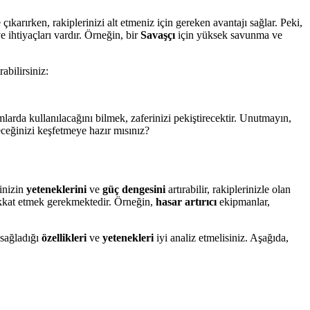
karırken, rakiplerinizi alt etmeniz için gereken avantajı sağlar. Peki,
e ihtiyaçları vardır. Örneğin, bir
Savaşçı
için yüksek savunma ve
abilirsiniz:
larda kullanılacağını bilmek, zaferinizi pekiştirecektir. Unutmayın,
leceğinizi keşfetmeye hazır mısınız?
rinizin
yeteneklerini
ve
güç dengesini
artırabilir, rakiplerinizle olan
ikkat etmek gerekmektedir. Örneğin,
hasar artırıcı
ekipmanlar,
 sağladığı
özellikleri
ve
yetenekleri
iyi analiz etmelisiniz. Aşağıda,