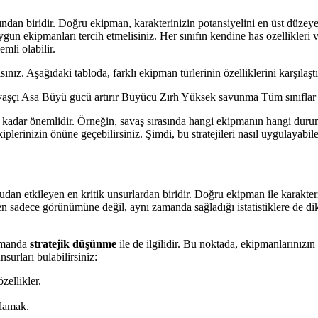
an biridir. Doğru ekipman, karakterinizin potansiyelini en üst düzeye çı
gun ekipmanları tercih etmelisiniz. Her sınıfın kendine has özellikleri v
li olabilir.
z. Aşağıdaki tabloda, farklı ekipman türlerinin özelliklerini karşılaştır
avaşçı Asa Büyü gücü artırır Büyücü Zırh Yüksek savunma Tüm sınıflar
o kadar önemlidir. Örneğin, savaş sırasında hangi ekipmanın hangi durum
iplerinizin önüne geçebilirsiniz. Şimdi, bu stratejileri nasıl uygulayabi
udan etkileyen en kritik unsurlardan biridir. Doğru ekipman ile karakte
en sadece görünümüne değil, aynı zamanda sağladığı istatistiklere de d
zamanda
stratejik düşünme
ile de ilgilidir. Bu noktada, ekipmanlarınızın
rları bulabilirsiniz:
zellikler.
ğlamak.