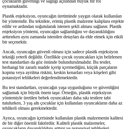
çocukların güvenliği ve sağlığı açısından büyük bir rol
oynamaktadır.
Plastik enjeksiyon, oyuncağın üretiminde yaygın olarak kullanılan
bir yöntemdir. Bu teknikte, erimiş plastik malzeme kalıplara enjekte
edilir ve ardından soğutularak istenen şekli alması sağlanır. Plastik
enjeksiyon yöntemi, oyuncağın sağlamlığını ve dayanıklılığını
arttırırken aynı zamanda istenilen detayları da elde etmek için etkili
bir seçenektir.
Ancak, oyuncağın güvenli olması için sadece plastik enjeksiyon
tekniği yeterli değildir. Özellikle çocuk oyuncakları için belirlenen
test standartları da göz önünde bulundurulmalıdır. Bu testler,
herhangi bir zararlı madde içerip içermediğini, küçük parçaların
kopma veya ayrılma riskini, keskin kenarları veya köşeleri gibi
potansiyel tehlikeleri değerlendirmektedir.
Bu test standartları, oyuncağın yaşa uygunluğunu ve güvenliğini
sağlamak için büyük önem taşır. Örneğin, plastik enjeksiyon
yöntemiyle üretilen bebek oyuncakları daha sıkı testlere tabi
tutulurken, 3 yaş altı çocuklar için kullanılan oyuncakların daha az
tehlikeli olması gerekmektedir.
Ayrıca, oyuncağın içerisinde kullanılan plastik malzemenin kalitesi
de bir diğer önemli faktördür. Kaliteli plastik malzemeler,
oyuncakların dayanıklılığını arttırır ve potansiyel tehlikeleri