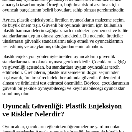
amacıyla tasarlanmıştır. Örneğin, boğulma riskini azaltmak için
oyuncak parçalarının belirli boyutlara sahip olması gerekmektedir.
Ayrıca, plastik enjeksiyonla üretilen oyuncakların malzeme seçimi
de büyük önem taşır. Güvenli bir oyuncak üretimi için kullanılan
plastik hammaddelerin sağlığa zararlı maddeler içermemesi ve kalite
standartlarına uygun olması gerekmektedir. Bu nedenle, üreticiler
uluslararası güvenlik standartlarını takip etmeli ve oyuncaklarının
test edilmiş ve onaylanmış olduğundan emin olmalıdır.
plastik enjeksiyon yöntemiyle üretilen oyuncakların güvenlik
standartlarına tam olarak uyması gerekmektedir. Çocukların sağlığı
ve güvenliği açısından, bu standartlara uygun oyuncaklar tercih
edilmelidir. Üreticilerin, plastik malzemelerin doğru seçiminden
başlayarak, üretim sürecindeki her adımda güvenlik önlemlerini
alması ve ürünlerini test ettirmesi önemlidir. Böylece, çocuklarımızın
güvenli bir şekilde oynayabileceği ve keyif alabileceği oyuncaklar
sunulmuş olur.
Oyuncak Güvenliği: Plastik Enjeksiyon
ve Riskler Nelerdir?
Oyuncaklar, çocukların eğlenirken öğrenmelerine yardımcı olan
önemli araçlardır. Ancak, oyuncak güvenliği konusu da büyük bir