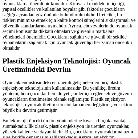
oyuncaklarda önemli bir konudur. Kimyasal maddelerin içeriği,
yapısal özellikler ve kullanılan boyalar gibi faktörler çocukların
sağlığı açısından göz önünde bulundurulmalıdır. Üreticiler, bu
riskleri minimize etmek için kalite kontrol süreçlerini sıkılaştırmalı ve
güvenlik standartlarına uymalıdır. Ayrıca, ebeveynlerin de oyuncak
seçimi konusunda dikkatli olmaları ve güvenilir markalara
yönelmeleri önemlidir. Çocukların sağlıklı ve güvenli bir şekilde
oynamalarını sağlamak için oyuncak güvenliği her zaman öncelikli
olmalıdır.
Plastik Enjeksiyon Teknolojisi: Oyuncak
Üretimindeki Devrim
Oyuncak endüstrisindeki en önemli gelişmelerden biri, plastik
enjeksiyon teknolojisinin kullanılmasıdır. Bu yenilikçi üretim
yöntemi, hem çocuklar hem de yetişkinler için eğlenceli ve güvenli
oyuncakların üretilmesine olanak sağlamıştır. Plastik enjeksiyon
teknolojisi, oyuncak üretim sürecini tamamen değiştirmiş ve sektöre
büyük bir devrim getirmiştir.
Bu teknoloji, önceki üretim yöntemlerine kıyasla birçok avantaj
sunmaktadır. İlk olarak, plastik enjeksiyon ile üretilen oyuncaklar,
yüksek kalitede ve dayanıklıdır. Bu, çocukların oyuncaklarına uzun
süre keyifle oynamasını sağlamaktadır. Ayrıca, enjeksiyon