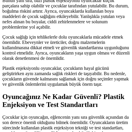
Bunun yanı sıra, bazı plastik enjeksiyonlu oyuncaklar küçük
parçalara sahip olabilir ve çocuklar tarafından yutulabilir. Bu durum,
boğulma riskini artırır. Ayrıca, oyuncaklarda kullanılan boya
maddeleri de çocuk sağlığını etkileyebilir. Yanlışlıkla yutulan veya
nefes alınan bu boyalar, ciddi zehirlenmelere ve solunum
problemlerine yol açabilir.
Çocuk sağlığı için tehlikelerle dolu oyuncaklarla mücadele etmek
önemlidir. Ebeveynler ve üreticiler, doğru malzemelerin
kullanılmasına dikkat etmeli ve güvenlik standartlarına uygunluğunu
kontrol etmelidir. Ayrıca, oyuncakların yaşa uygun olması ve düzenli
olarak denetlenmesi de önemlidir.
Plastik enjeksiyonlu oyuncaklar, çocukların hayal gücünü
geliştirirken aynı zamanda sağlık riskleri de taşıyabilir. Bu nedenle,
çocukların güvende kalmasını sağlamak için doğru seçimler yapmak
ve güvenlik önlemlerini uygulamak büyük önem taşır.
Oyuncağınız Ne Kadar Güvenli? Plastik
Enjeksiyon ve Test Standartları
Çocuklar için oyuncağın, eğlencenin yanı sıra güvenlik açısından da
son derece önemli olduğunu bilmek önemlidir. Oyuncakların üretim
sürecinde kullanılan plastik enjeksiyon tekniği ve test standartları,