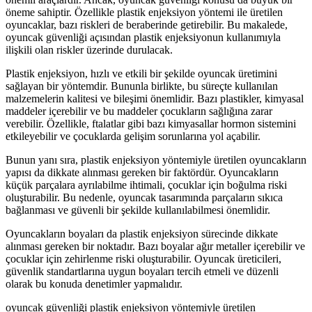
öneme sahiptir. Özellikle plastik enjeksiyon yöntemi ile üretilen
oyuncaklar, bazı riskleri de beraberinde getirebilir. Bu makalede,
oyuncak güvenliği açısından plastik enjeksiyonun kullanımıyla
ilişkili olan riskler üzerinde durulacak.
Plastik enjeksiyon, hızlı ve etkili bir şekilde oyuncak üretimini
sağlayan bir yöntemdir. Bununla birlikte, bu süreçte kullanılan
malzemelerin kalitesi ve bileşimi önemlidir. Bazı plastikler, kimyasal
maddeler içerebilir ve bu maddeler çocukların sağlığına zarar
verebilir. Özellikle, ftalatlar gibi bazı kimyasallar hormon sistemini
etkileyebilir ve çocuklarda gelişim sorunlarına yol açabilir.
Bunun yanı sıra, plastik enjeksiyon yöntemiyle üretilen oyuncakların
yapısı da dikkate alınması gereken bir faktördür. Oyuncakların
küçük parçalara ayrılabilme ihtimali, çocuklar için boğulma riski
oluşturabilir. Bu nedenle, oyuncak tasarımında parçaların sıkıca
bağlanması ve güvenli bir şekilde kullanılabilmesi önemlidir.
Oyuncakların boyaları da plastik enjeksiyon sürecinde dikkate
alınması gereken bir noktadır. Bazı boyalar ağır metaller içerebilir ve
çocuklar için zehirlenme riski oluşturabilir. Oyuncak üreticileri,
güvenlik standartlarına uygun boyaları tercih etmeli ve düzenli
olarak bu konuda denetimler yapmalıdır.
oyuncak güvenliği plastik enjeksiyon yöntemiyle üretilen