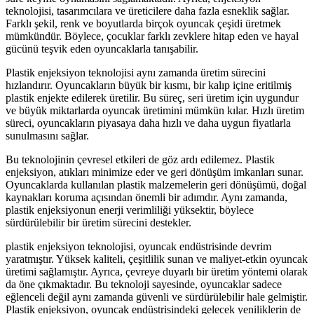
teknolojisi, tasarımcılara ve üreticilere daha fazla esneklik sağlar.
Farklı şekil, renk ve boyutlarda birçok oyuncak çeşidi üretmek
mümkündür. Böylece, çocuklar farklı zevklere hitap eden ve hayal
gücünü teşvik eden oyuncaklarla tanışabilir.
Plastik enjeksiyon teknolojisi aynı zamanda üretim sürecini
hızlandırır. Oyuncakların büyük bir kısmı, bir kalıp içine eritilmiş
plastik enjekte edilerek üretilir. Bu süreç, seri üretim için uygundur
ve büyük miktarlarda oyuncak üretimini mümkün kılar. Hızlı üretim
süreci, oyuncakların piyasaya daha hızlı ve daha uygun fiyatlarla
sunulmasını sağlar.
Bu teknolojinin çevresel etkileri de göz ardı edilemez. Plastik
enjeksiyon, atıkları minimize eder ve geri dönüşüm imkanları sunar.
Oyuncaklarda kullanılan plastik malzemelerin geri dönüşümü, doğal
kaynakları koruma açısından önemli bir adımdır. Aynı zamanda,
plastik enjeksiyonun enerji verimliliği yüksektir, böylece
sürdürülebilir bir üretim sürecini destekler.
plastik enjeksiyon teknolojisi, oyuncak endüstrisinde devrim
yaratmıştır. Yüksek kaliteli, çeşitlilik sunan ve maliyet-etkin oyuncak
üretimi sağlamıştır. Ayrıca, çevreye duyarlı bir üretim yöntemi olarak
da öne çıkmaktadır. Bu teknoloji sayesinde, oyuncaklar sadece
eğlenceli değil aynı zamanda güvenli ve sürdürülebilir hale gelmiştir.
Plastik enjeksiyon, oyuncak endüstrisindeki gelecek yeniliklerin de