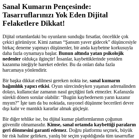
Sanal Kumarın Pençesinde:
Tasarruflarınızı Yok Eden Dijital
Felaketlere Dikkat!
Dijital ortamlardaki bu oyunların sunduğu fırsatlar, öncelikle çok
çekici görünüyor. Kimi zaman “Şansım yaver gidecek” düşüncesiyle
birkaç deneme yapmayı düşünenler, bir anda kaybetme korkusuyla
daha fazla oynamaya başlar.
Bunun altında yatan psikolojik
nedenler
oldukça ilginçtir! İnsanlar, kaybettiklerinde yeniden
kazanma isteğiyle hareket ederler. Bu da onları daha fazla
harcamaya yönlendirir.
Bir başka dikkat edilmesi gereken nokta ise,
sanal kumarın
bağımlılık yapıcı etkisi
. Oyun sürecindeyken yaşanan adrenalinden
dolayı, kullanıcılar zamanın nasıl geçtiğini fark etmezler. Kafanızda
sürekli dönen sorular olabilir: “Bugün kaybedersem yarın kazanır
mıyım?” İşte tam da bu noktada, rasyonel düşünme becerileri devre
dışı kalır ve mantıklı kararlar almak güçleşir.
Bir diğer tehlike ise, bu dijital kumar platformlarının çoğunun
güvenilir olmamasıdır.
Kimse, sanal ortamda kaybettiği paraların
geri dönmesini garanti edemez
. Doğru platformu seçmek, büyük
bir risk haline gelirken, yanlış bir seçim yapıldığında tüm tasarruflar