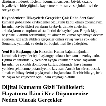
düşüncesi giderek güçlenir. Kumarın cazibesi, büyük kazanç
hayalleriyle birleştiğinde, kaybetme korkusu ve suçluluk hissi de
ortaya çıkar.
Kaybedenlerin Hikayeleri: Gerçekler Çok Daha Sert
Sanal
kumarın göbeğinde kaybedenler olduğunu kabul etmek zorundayız.
İnsanlar, kaybettikleri paraların kaybıyla birlikte ailelerini,
arkadaşlarını ve toplumsal statülerini de kaybediyor. Birçok kişi,
başarısızlıklarının sorumluluğunu almaz ve kumar oynamaya devam
ederken, göz ardı ettikleri gerçekler onları yavaş yavaş yok eder.
Sonunda, yalnızlık ve derin bir boşluk hissi ile yüzleşirler.
Yeni Bir Başlangıç için Fırsatlar
Kumar bağımlılığından
kurtulmak isteyenler için başlangıç noktası her zaman zorlayıcıdır.
Eğitim ve farkındalık, yeniden ayağa kalkmanın temel taşlarıdır.
İnsanlar, bu sıkıntılı döngüden kurtulduklarında, hayatlarının
yeniden şekillenme potansiyeline kavuşur. Ancak bu süreç, destek
almak ve hikayelerini paylaşmakla başlamakta. Her bir hikaye, belki
de başka bir kaybeden için ilham kaynağı olabilir.
Dijital Kumarın Gizli Tehlikeleri:
Hayatınızı İkinci Kez Düşünmenize
Neden Olacak Gerçekler