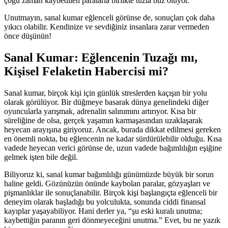
çoğu zaman kaybedilen paralarla birlikte tuzla buz oluyor.
Unutmayın, sanal kumar eğlenceli görünse de, sonuçları çok daha
yıkıcı olabilir. Kendinize ve sevdiğiniz insanlara zarar vermeden
önce düşünün!
Sanal Kumar: Eğlencenin Tuzağı mı,
Kişisel Felaketin Habercisi mi?
Sanal kumar, birçok kişi için günlük streslerden kaçışın bir yolu
olarak görülüyor. Bir düğmeye basarak dünya genelindeki diğer
oyuncularla yarışmak, adrenalin salınımını artırıyor. Kısa bir
süreliğine de olsa, gerçek yaşamın karmaşasından uzaklaşarak
heyecan arayışına giriyoruz. Ancak, burada dikkat edilmesi gereken
en önemli nokta, bu eğlencenin ne kadar sürdürülebilir olduğu. Kısa
vadede heyecan verici görünse de, uzun vadede bağımlılığın eşiğine
gelmek işten bile değil.
Biliyoruz ki, sanal kumar bağımlılığı günümüzde büyük bir sorun
haline geldi. Gözünüzün önünde kaybolan paralar, gözyaşları ve
pişmanlıklar ile sonuçlanabilir. Birçok kişi başlangıçta eğlenceli bir
deneyim olarak başladığı bu yolculukta, sonunda ciddi finansal
kayıplar yaşayabiliyor. Hani derler ya, “şu eski kuralı unutma;
kaybettiğin paranın geri dönmeyeceğini unutma.” Evet, bu ne yazık