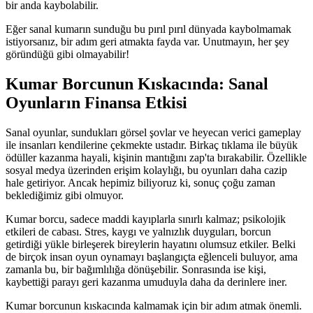
bir anda kaybolabilir.
Eğer sanal kumarın sunduğu bu pırıl pırıl dünyada kaybolmamak
istiyorsanız, bir adım geri atmakta fayda var. Unutmayın, her şey
göründüğü gibi olmayabilir!
Kumar Borcunun Kıskacında: Sanal
Oyunların Finansa Etkisi
Sanal oyunlar, sundukları görsel şovlar ve heyecan verici gameplay
ile insanları kendilerine çekmekte ustadır. Birkaç tıklama ile büyük
ödüller kazanma hayali, kişinin mantığını zap'ta bırakabilir. Özellikle
sosyal medya üzerinden erişim kolaylığı, bu oyunları daha cazip
hale getiriyor. Ancak hepimiz biliyoruz ki, sonuç çoğu zaman
beklediğimiz gibi olmuyor.
Kumar borcu, sadece maddi kayıplarla sınırlı kalmaz; psikolojik
etkileri de cabası. Stres, kaygı ve yalnızlık duyguları, borcun
getirdiği yükle birleşerek bireylerin hayatını olumsuz etkiler. Belki
de birçok insan oyun oynamayı başlangıçta eğlenceli buluyor, ama
zamanla bu, bir bağımlılığa dönüşebilir. Sonrasında ise kişi,
kaybettiği parayı geri kazanma umuduyla daha da derinlere iner.
Kumar borcunun kıskacında kalmamak için bir adım atmak önemli.