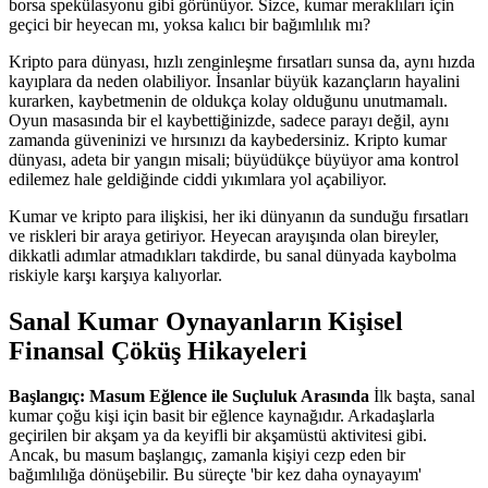
borsa spekülasyonu gibi görünüyor. Sizce, kumar meraklıları için
geçici bir heyecan mı, yoksa kalıcı bir bağımlılık mı?
Kripto para dünyası, hızlı zenginleşme fırsatları sunsa da, aynı hızda
kayıplara da neden olabiliyor. İnsanlar büyük kazançların hayalini
kurarken, kaybetmenin de oldukça kolay olduğunu unutmamalı.
Oyun masasında bir el kaybettiğinizde, sadece parayı değil, aynı
zamanda güveninizi ve hırsınızı da kaybedersiniz. Kripto kumar
dünyası, adeta bir yangın misali; büyüdükçe büyüyor ama kontrol
edilemez hale geldiğinde ciddi yıkımlara yol açabiliyor.
Kumar ve kripto para ilişkisi, her iki dünyanın da sunduğu fırsatları
ve riskleri bir araya getiriyor. Heyecan arayışında olan bireyler,
dikkatli adımlar atmadıkları takdirde, bu sanal dünyada kaybolma
riskiyle karşı karşıya kalıyorlar.
Sanal Kumar Oynayanların Kişisel
Finansal Çöküş Hikayeleri
Başlangıç: Masum Eğlence ile Suçluluk Arasında
İlk başta, sanal
kumar çoğu kişi için basit bir eğlence kaynağıdır. Arkadaşlarla
geçirilen bir akşam ya da keyifli bir akşamüstü aktivitesi gibi.
Ancak, bu masum başlangıç, zamanla kişiyi cezp eden bir
bağımlılığa dönüşebilir. Bu süreçte 'bir kez daha oynayayım'