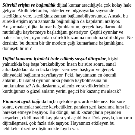
Sürekli erişim ve bağımlılık
dijital kumar aracılığıyla çok kolay hale
geliyor. Akıllı telefonlar, tabletler ve bilgisayarlar sayesinde
istediğiniz yere, istediğiniz zaman bağlanabiliyorsunuz. Ancak, bu
sürekli erişim aynı zamanda bağımlılığın da kapılarını aralıyor.
Araştırmalar, dijital kumar bağımlılarının, gerçek hayatlarındaki
mutluluğu kaybetmeye başladığını gösteriyor. Çeşitli oyunlar ve
bahis süreçleri, oyuncuları sürekli kazanma umuduna sürüklüyor. Ne
dersiniz, bu durum bir tür modern çağı kumarhane bağımlılığına
dönüşebilir mi?
Dijital kumarın içindeki izole edilmiş sosyal dünyalar
, kişiyi
yalnızlıkla baş başa bırakabiliyor. İnsan bir süre sonra, sanal
arkadaşlıklara daha fazla değer vermeye başlıyor ve gerçek
dünyadaki bağlarını zayıflatıyor. Peki, hayatınızın en önemli
anlarını, bir sanal oyunun arka planda kaybolmasına mı
bırakmalısınız? Arkadaşlarınız, aileniz ve sevdiklerinizle
kurduğunuz o güzel anların yerini geçici bir kazanç mı alacak?
Finansal ayak bağı
da hiçbir şekilde göz ardı edilemez. Bir süre
sonra, oyuncular sadece kaybettikleri paraları geri kazanma hırsı ile
hareket etmeye başlıyor. Bu döngü, anlık kazançların peşinden
koşarken, ciddi maddi kayıplara yol açabiliyor. Dolayısıyla, kumarın
dijitalleşmesi, çok fazla risk taşıyor. Hayatınızı etkileyen bu
tehlikeler üzerine düşünmekte fayda var.