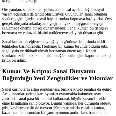
ki oyunun acı gerçeği.
Öte yandan, sanal kumar yalnızca finansal açıdan değil, sosyal
yaşam açısından da tehdit oluşturuyor. Oyuncular, sanal ortamda
saatler geçirdiğinde, sosyal hayatlarından kopmaya başlıyorlar. Oysa
gerçek dünyada arkadaşlarla geçirilen vakit, duygusal dengeyi
sağlamada önemli bir rol oynamaktadır. Sanal kumar, bu dengeyi
bozmaya ve yalnızlık hissini tetiklemeye aday bir düşman gibi.
Sanal kumar bir eğlence kaynağı gibi görünse de, ardında ciddi
tehlikeleri barındırabilir. Herhangi bir kumar türünde olduğu gibi,
sağduyulu ve dikkatli olmak her zaman önem taşır. Kendi
sınırlarımızı bilmek, kendimizi bu eğlencenin içine kaptırmamak için
kritik bir adım.
Kumar Ve Kripto: Sanal Dünyanın
Doğurduğu Yeni Zenginlikler ve Yıkımlar
Sanal casinoların artan popülaritesi, birlikte kripto paraları da getirdi.
Artık insanlar sadece kart oyunları oynamakla kalmıyor, aynı
zamanda sanal para birimlerini kullanarak büyük kazançlar elde
etme fırsatlarına sahip oluyor. Bunun yanında, her durumda olduğu
gibi, kaybetme riski de mevcut. Kripto paralarla yapılan kumar,
bazen zarafetle sunulan bir şans oyununu andırırken, bazen de bir