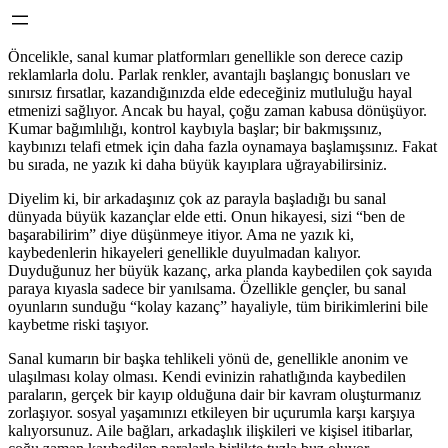
Öncelikle, sanal kumar platformları genellikle son derece cazip
reklamlarla dolu. Parlak renkler, avantajlı başlangıç bonusları ve
sınırsız fırsatlar, kazandığınızda elde edeceğiniz mutluluğu hayal
etmenizi sağlıyor. Ancak bu hayal, çoğu zaman kabusa dönüşüyor.
Kumar bağımlılığı, kontrol kaybıyla başlar; bir bakmışsınız,
kaybınızı telafi etmek için daha fazla oynamaya başlamışsınız. Fakat
bu sırada, ne yazık ki daha büyük kayıplara uğrayabilirsiniz.
Diyelim ki, bir arkadaşınız çok az parayla başladığı bu sanal
dünyada büyük kazançlar elde etti. Onun hikayesi, sizi “ben de
başarabilirim” diye düşünmeye itiyor. Ama ne yazık ki,
kaybedenlerin hikayeleri genellikle duyulmadan kalıyor.
Duyduğunuz her büyük kazanç, arka planda kaybedilen çok sayıda
paraya kıyasla sadece bir yanılsama. Özellikle gençler, bu sanal
oyunların sunduğu “kolay kazanç” hayaliyle, tüm birikimlerini bile
kaybetme riski taşıyor.
Sanal kumarın bir başka tehlikeli yönü de, genellikle anonim ve
ulaşılması kolay olması. Kendi evinizin rahatlığında kaybedilen
paraların, gerçek bir kayıp olduğuna dair bir kavram oluşturmanız
zorlaşıyor. sosyal yaşamınızı etkileyen bir uçurumla karşı karşıya
kalıyorsunuz. Aile bağları, arkadaşlık ilişkileri ve kişisel itibarlar,