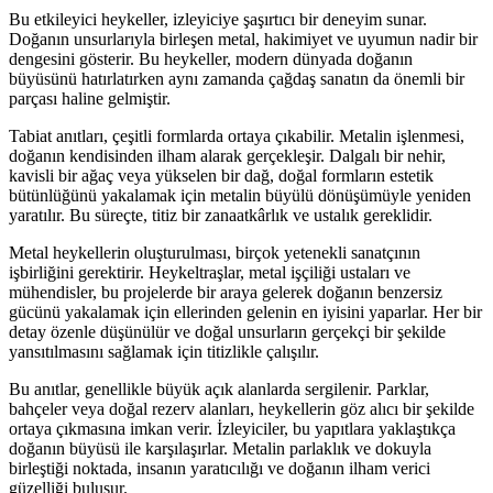
Bu etkileyici heykeller, izleyiciye şaşırtıcı bir deneyim sunar.
Doğanın unsurlarıyla birleşen metal, hakimiyet ve uyumun nadir bir
dengesini gösterir. Bu heykeller, modern dünyada doğanın
büyüsünü hatırlatırken aynı zamanda çağdaş sanatın da önemli bir
parçası haline gelmiştir.
Tabiat anıtları, çeşitli formlarda ortaya çıkabilir. Metalin işlenmesi,
doğanın kendisinden ilham alarak gerçekleşir. Dalgalı bir nehir,
kavisli bir ağaç veya yükselen bir dağ, doğal formların estetik
bütünlüğünü yakalamak için metalin büyülü dönüşümüyle yeniden
yaratılır. Bu süreçte, titiz bir zanaatkârlık ve ustalık gereklidir.
Metal heykellerin oluşturulması, birçok yetenekli sanatçının
işbirliğini gerektirir. Heykeltraşlar, metal işçiliği ustaları ve
mühendisler, bu projelerde bir araya gelerek doğanın benzersiz
gücünü yakalamak için ellerinden gelenin en iyisini yaparlar. Her bir
detay özenle düşünülür ve doğal unsurların gerçekçi bir şekilde
yansıtılmasını sağlamak için titizlikle çalışılır.
Bu anıtlar, genellikle büyük açık alanlarda sergilenir. Parklar,
bahçeler veya doğal rezerv alanları, heykellerin göz alıcı bir şekilde
ortaya çıkmasına imkan verir. İzleyiciler, bu yapıtlara yaklaştıkça
doğanın büyüsü ile karşılaşırlar. Metalin parlaklık ve dokuyla
birleştiği noktada, insanın yaratıcılığı ve doğanın ilham verici
güzelliği buluşur.