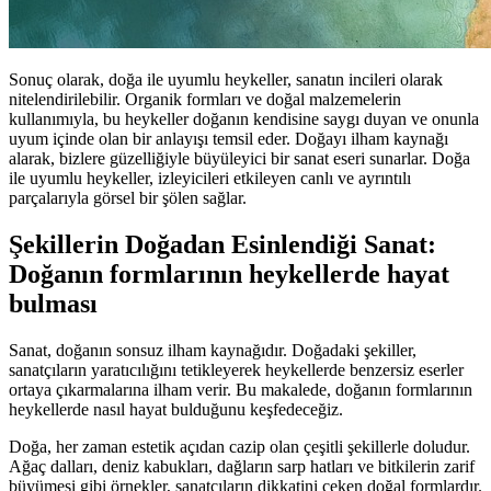
Sonuç olarak, doğa ile uyumlu heykeller, sanatın incileri olarak
nitelendirilebilir. Organik formları ve doğal malzemelerin
kullanımıyla, bu heykeller doğanın kendisine saygı duyan ve onunla
uyum içinde olan bir anlayışı temsil eder. Doğayı ilham kaynağı
alarak, bizlere güzelliğiyle büyüleyici bir sanat eseri sunarlar. Doğa
ile uyumlu heykeller, izleyicileri etkileyen canlı ve ayrıntılı
parçalarıyla görsel bir şölen sağlar.
Şekillerin Doğadan Esinlendiği Sanat:
Doğanın formlarının heykellerde hayat
bulması
Sanat, doğanın sonsuz ilham kaynağıdır. Doğadaki şekiller,
sanatçıların yaratıcılığını tetikleyerek heykellerde benzersiz eserler
ortaya çıkarmalarına ilham verir. Bu makalede, doğanın formlarının
heykellerde nasıl hayat bulduğunu keşfedeceğiz.
Doğa, her zaman estetik açıdan cazip olan çeşitli şekillerle doludur.
Ağaç dalları, deniz kabukları, dağların sarp hatları ve bitkilerin zarif
büyümesi gibi örnekler, sanatçıların dikkatini çeken doğal formlardır.