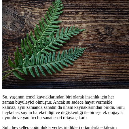
Su, yaşamın temel kaynaklarından biri olarak insanlık için her
zaman büyüleyici olmuştur. Ancak su sadece hayat vermekle
kalmaz, aynı zamanda sanatın da ilham kaynaklarından biridir. Sulu
heykeller, suyun hareketliliği ve değişkenliği ile birleşerek doğayla
uyumlu ve yaratıcı bir sanat eseri ortaya çıkarır.
Sulu heykeller, çoğunlukla yerleştirildikleri ortamlarla etkileşim