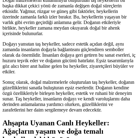
Doğal malzemelerin kullanımıyla oluşturulan taş heykellerin bir
başka dikkat çekici yönü de zamanla değişen doğal süreçlerin
etkisidir. Yağmur, rüzgar ve güneş gibi faktörler, heykellerin
üzerinde zamanla farklı izler bırakır. Bu, heykellerin yaşayan bir
varlık gibi evrim geçirdiği anlamına gelir. Doğanın etkileriyle
birlikte, heykeller zamana meydan okuyarak doğal bir ahenk
içerisinde bulunurlar.
Doğayı yansıtan taş heykeller, sadece estetik açıdan değil, aynı
zamanda insanların doğayla bağlantısını güçlendiren semboller
olarak da önemlidir. İnsanları doğaya geri getiren bu sanat eserleri, iç
huzuru teşvik eder ve doğanın gücünü hatırlatır. Eşsiz tasarımlarıyla
göz alıcı birer anıt haline gelen bu heykeller, ziyaretçileri büyüler ve
etkiler.
Sonuç olarak, doğal malzemelerle oluşturulan taş heykeller, doğanın
güzelliklerini sanatla buluşturan eşsiz eserlerdir. Doğanın kendine
özgü özellikleriyle birleşen heykeller, estetik ve ruhani bir deneyim
sunar. Taş heykeller, insanların doğayı ve kendi varoluşlarını daha
derinden anlamalarına yardımcı olurken, güzelliklerini ve
zarafetlerini her daim sergilemeye devam edecektir.
Ahşapta Uyanan Canlı Heykeller:
Ağaçların yaşam ve doğa temalı