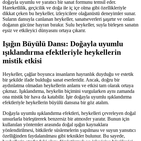
doğayla uyumlu ve yaratıcı bir sanat formunu temsil eder.
Hareketlilik, geçicilik ve doğa ile iç içe olma gibi özellikleriyle
dikkat çeken bu heykeller, izleyicilere olağanüstü deneyimler sunar.
Suların dansıyla canlanan heykeller, sanatseverleri şaşırtır ve onları
doğanın gücüne hayran bırakır. Sulu heykeller, suyla birleşen sanatın
eşsiz ve etkileyici dünyasını ortaya çıkarır.
Işığın Büyülü Dansı: Doğayla uyumlu
ışıklandırma efektleriyle heykellerin
mistik etkisi
Heykeller, çağlar boyunca insanların hayranlık duyduğu ve estetik
bir şekilde ifade bulduğu sanat eserleridir. Ancak, doğru bir
aydınlatma olmadan heykellerin anlamı ve etkisi tam olarak ortaya
çıkmaz. Işıklandırma, heykelin biçimini vurgularken aynı zamanda
ona mistik bir hava da katabilir. İşte doğayla uyumlu ışıklandırma
efektleriyle heykellerin büyülü dansına bir göz atalım.
Doğayla uyumlu ışıklandırma efektleri, heykelleri çevreleyen doğal
unsurlarla birleştirerek benzersiz bir atmosfer yaratır. Bunun için
kullanılan yöntemler arasında doğal ışığın kaynaklara
yönlendirilmesi, bitkilerle süslemelerin yapılması ve suyun yansıtıcı
özelliğinden faydalanılması gibi teknikler bulunur. Bu sayede,