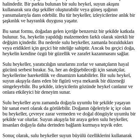
halindedir. Bir parkta bulunan bir sulu heykel, suyun akışını
kullanarak sıra dışı şekiller oluşturabilir veya güneş ışığının
yansımalarıyla dans edebilir. Bu tür heykeller, izleyicilerine anlık bir
şaşkınlık ve hayranlık duygusu yaşatır.
Bu sanat formu, doğadan gelen içeriğe benzersiz bir şekilde katkıda
bulunur. Su, heykelin yapıldığı malzemeden farklı olarak sürekli bir
değişim içindedir. Bu nedenle sulu heykeller, zamanla bozuldukları
veya eridikleri için geçici bir niteliğe sahiptir. Ancak bu geçici doğa,
heykelin kendine özgü bir güzellik ve zarafet kazanmasını sağlar.
Sulu heykeller, yaratıcılığın sınırlarını zorlar ve sanatçıların hayal
gücünü serbest bırakır. Su, her an değişebileceği için sanatçılar,
heykellerine hareketlilik ve dinamizm katabilirler. Bir sulu heykel,
suyun akışıyla dans eden bir figürü veya mekanik bir düzeneği
simgeleyebilir. Bu şekilde, izleyicilerin gözünde heykel canlanır ve
onlara etkileyici bir deneyim sunar.
Sulu heykeller aynı zamanda doğayla uyumlu bir şekilde yaşayan
bir sanat eseri olarak da görülebilir. Doğanın öğeleriyle iç içe olan
bu heykeller, çevreye zarar vermeden ve doğal döngüyle uyumlu bir
şekilde var olurlar. Suyun akışıyla bir araya gelen sulu heykeller,
insanları doğayla daha derinden bağlantı kurmaya teşvik eder.
Sonuç olarak, sulu heykeller suyun büyülü özelliklerini kullanarak