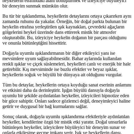
heykellerin etrafındaki alanı dönüştürmek ve izleyiciye büyüleyici
bir deneyim sunmak mümkün olur.
Bu tür bir ışıklandırma, heykellerin detaylarını ortaya çıkarırken aynı
zamanda ruhunu da yakalar. Örneğin, bir doğal parkta bulunan bir
heykelin etrafına yerleştirilen ışık kaynakları, çevredeki ağaçların
gölgelerini heykel üzerinde dans ettirerek mistik bir atmosfer
oluşturabilir. Bu, izleyiciye heykelin doğanın bir parçası olduğunu
ve onunla bütünleştiğini hissettirir.
Doğayla uyumlu ışıklandırmanın bir diğer etkileyici yanı ise
mevsimlere uyum sağlayabilmesidir. Bahar aylarında kullanılan
renkli ışıklar ve çiçek süslemeleri, heykelleri canlı ve enerjik bir hale
getirebilir. Kış mevsiminde ise buzlu efektler ve beyaz ışıklar,
heykellerin soğuk ve büyülü bir dünyaya ait olduğunu vurgular.
Tüm bu detaylar, heykellerin ortaya koyduğu sanat eserinin anlamını
ve etkisini daha da derinleştirir. Işığın büyülü dansıyla doğayla
uyumlu bir şekilde aydınlatılan heykeller, izleyicileri hipnotize eden
bir güce sahiptir. Onları sadece gözlemci değil, deneyimleyici haline
getirir ve duygusal bir bağ kurmalarını sağlar.
Sonuç olarak, doğayla uyumlu ışıklandırma efektleriyle aydınlatılan
heykeller, kendilerine özgü bir mistik etki yaratır. Doğal unsurlarla
bütünleşen heykeller, izleyicilere büyüleyici bir deneyim sunar ve
onlarla etkileşime geçme imkanı verir. Işık ve heykellerin dansı,