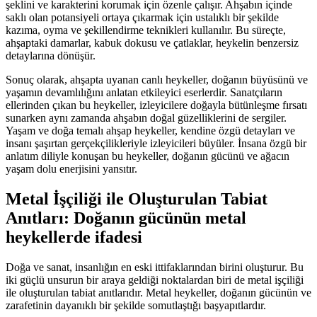
şeklini ve karakterini korumak için özenle çalışır. Ahşabın içinde
saklı olan potansiyeli ortaya çıkarmak için ustalıklı bir şekilde
kazıma, oyma ve şekillendirme teknikleri kullanılır. Bu süreçte,
ahşaptaki damarlar, kabuk dokusu ve çatlaklar, heykelin benzersiz
detaylarına dönüşür.
Sonuç olarak, ahşapta uyanan canlı heykeller, doğanın büyüsünü ve
yaşamın devamlılığını anlatan etkileyici eserlerdir. Sanatçıların
ellerinden çıkan bu heykeller, izleyicilere doğayla bütünleşme fırsatı
sunarken aynı zamanda ahşabın doğal güzelliklerini de sergiler.
Yaşam ve doğa temalı ahşap heykeller, kendine özgü detayları ve
insanı şaşırtan gerçekçilikleriyle izleyicileri büyüler. İnsana özgü bir
anlatım diliyle konuşan bu heykeller, doğanın gücünü ve ağacın
yaşam dolu enerjisini yansıtır.
Metal İşçiliği ile Oluşturulan Tabiat
Anıtları: Doğanın gücünün metal
heykellerde ifadesi
Doğa ve sanat, insanlığın en eski ittifaklarından birini oluşturur. Bu
iki güçlü unsurun bir araya geldiği noktalardan biri de metal işçiliği
ile oluşturulan tabiat anıtlarıdır. Metal heykeller, doğanın gücünün ve
zarafetinin dayanıklı bir şekilde somutlaştığı başyapıtlardır.