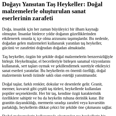
Doğayı Yansıtan Taş Heykeller: Doğal
malzemelerle oluşturulan sanat
eserlerinin zarafeti
Doğa, insanlık için her zaman büyüleyici bir ilham kaynağı
olmuştur. İnsanlar binlerce yıldır doğanın güzelliklerinden
etkilenerek onunla iç içe olma arzusunu taşımışlardır. Bu nedenle,
doğadan gelen malzemeleri kullanarak yaratılan taş heykeller,
gücünü ve zarafetini doğrudan doğadan almaktadır.
Taş heykeller, özgün bir şekilde doğal malzemelerin benzersizliğiyle
birleşir. Heykeltraşlar, el becerileriyle birleşen sanatsal vizyonlarını
kullanarak, sert taşları oymak ve şekillendirmek suretiyle etkileyici
sanat eserleri yaratırlar. Bu heykellerin en önemli özelliği, doğal
malzemenin kendi özünde saklı olan estetiği yansıtmasıdır.
Doğal taşlar, farklı renkler, dokular ve desenlerle gelir. Granit,
mermer, kuvarsit gibi çeşitli taş türleri, heykellerde kullanılan
popüler seçeneklerdir. Her bir taş, kendine özgü karakteristik
özelliklere sahiptir ve bu da heykelin ruhuna derinlik katar. Bir
granitin dayanıklılığı, mermerin sıradışı zarafeti veya kuvarsitin
parlaklığı, heykellerin dikkat çekici bir şekilde öne çıkmasını sağlar.