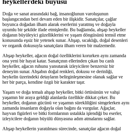
heykellerdeki büyüsü
Doğa ve sanat arasındaki bağ, insanoğlunun varoluşunun
başlangıcından beri devam eden bir ilişkidir. Sanatçılar, çağlar
boyunca doğadan ilham alarak eserlerini yaratmış ve doğayla
uyumlu bir şekilde ifade etmişlerdir. Bu bağlamda, ahşap heykeller
doğanın büyüleyici güzelliklerini ve yaşam döngüsünü temsil etme
konusunda eşsiz bir yetenek sunar. Ahşap, sıcaklığı, doğal desenleri
ve organik dokusuyla sanatçılara ilham veren bir malzemedir.
Ahşap heykeller, ağacın doğal özelliklerini korurken aynı zamanda
ona yeni bir hayat katar. Sanatçının ellerinden çıkan bu canlı
heykeller, ağacın ruhunu yansıtarak izleyicilere benzersiz bir
deneyim sunar. Ahşabın doğal renkleri, dokusu ve derinliği,
heykelin üzerindeki detayların belirginleşmesine olanak sağlar ve
her bir parça, kendine özgü bir karakter taşır.
Yaşam ve doğa temalı ahşap heykeller, bitki örtüsünün ve vahşi
yaşamın bir araya geldiği alanlarda özellikle dikkat çeker. Bu
heykeller, doğanın gücünü ve yaşamın sürekliliğini simgelerken aynı
zamanda insanların doğayla olan bağını da vurgular. Ağaçlar,
hayvan figürleri ve bitki formlarının ustalıkla işlendiği bu eserler,
izleyicilere doğanın büyülü dünyasına adım atmalarını sağlar.
Ahşap heykellerin yaratılması sürecinde, sanatçılar ağacın doğal