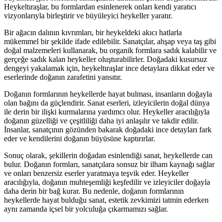
Heykeltıraşlar, bu formlardan esinlenerek onları kendi yaratıcı
vizyonlarıyla birleştirir ve büyüleyici heykeller yaratır.
Bir ağacın dalının kıvrımları, bir heykeldeki akıcı hatlarla
mükemmel bir şekilde ifade edilebilir. Sanatçılar, ahşap veya taş gibi
doğal malzemeleri kullanarak, bu organik formlara sadık kalabilir ve
gerçeğe sadık kalan heykeller oluşturabilirler. Doğadaki kusursuz
dengeyi yakalamak için, heykeltıraşlar ince detaylara dikkat eder ve
eserlerinde doğanın zarafetini yansıtır.
Doğanın formlarının heykellerde hayat bulması, insanların doğayla
olan bağını da güçlendirir. Sanat eserleri, izleyicilerin doğal dünya
ile derin bir ilişki kurmalarına yardımcı olur. Heykeller aracılığıyla
doğanın güzelliği ve çeşitliliği daha iyi anlaşılır ve takdir edilir.
İnsanlar, sanatçının gözünden bakarak doğadaki ince detayları fark
eder ve kendilerini doğanın büyüsüne kaptırırlar.
Sonuç olarak, şekillerin doğadan esinlendiği sanat, heykellerde can
bulur. Doğanın formları, sanatçılara sonsuz bir ilham kaynağı sağlar
ve onları benzersiz eserler yaratmaya teşvik eder. Heykeller
aracılığıyla, doğanın muhteşemliği keşfedilir ve izleyiciler doğayla
daha derin bir bağ kurar. Bu nedenle, doğanın formlarının
heykellerde hayat bulduğu sanat, estetik zevkimizi tatmin ederken
aynı zamanda içsel bir yolculuğa çıkarmamızı sağlar.