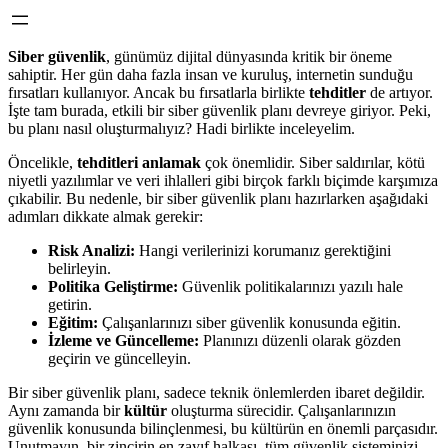
Siber güvenlik
, günümüz dijital dünyasında kritik bir öneme
sahiptir. Her gün daha fazla insan ve kuruluş, internetin sunduğu
fırsatları kullanıyor. Ancak bu fırsatlarla birlikte
tehditler
de artıyor.
İşte tam burada, etkili bir siber güvenlik planı devreye giriyor. Peki,
bu planı nasıl oluşturmalıyız? Hadi birlikte inceleyelim.
Öncelikle,
tehditleri anlamak
çok önemlidir. Siber saldırılar, kötü
niyetli yazılımlar ve veri ihlalleri gibi birçok farklı biçimde karşımıza
çıkabilir. Bu nedenle, bir siber güvenlik planı hazırlarken aşağıdaki
adımları dikkate almak gerekir:
Risk Analizi:
Hangi verilerinizi korumanız gerektiğini
belirleyin.
Politika Geliştirme:
Güvenlik politikalarınızı yazılı hale
getirin.
Eğitim:
Çalışanlarınızı siber güvenlik konusunda eğitin.
İzleme ve Güncelleme:
Planınızı düzenli olarak gözden
geçirin ve güncelleyin.
Bir siber güvenlik planı, sadece teknik önlemlerden ibaret değildir.
Aynı zamanda bir
kültür
oluşturma sürecidir. Çalışanlarınızın
güvenlik konusunda bilinçlenmesi, bu kültürün en önemli parçasıdır.
Unutmayın, bir zincirin en zayıf halkası, tüm güvenlik sisteminizi