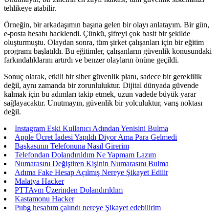
tehlikeye atabilir.
Örneğin, bir arkadaşımın başına gelen bir olayı anlatayım. Bir gün,
e-posta hesabı hacklendi. Çünkü, şifreyi çok basit bir şekilde
oluşturmuştu. Olaydan sonra, tüm şirket çalışanları için bir eğitim
programı başlatıldı. Bu eğitimler, çalışanların güvenlik konusundaki
farkındalıklarını artırdı ve benzer olayların önüne geçildi.
Sonuç olarak, etkili bir siber güvenlik planı, sadece bir gereklilik
değil, aynı zamanda bir zorunluluktur. Dijital dünyada güvende
kalmak için bu adımları takip etmek, uzun vadede büyük yarar
sağlayacaktır. Unutmayın, güvenlik bir yolculuktur, varış noktası
değil.
Instagram Eski Kullanıcı Adından Yenisini Bulma
Apple Ücret İadesi Yapıldı Diyor Ama Para Gelmedi
Başkasının Telefonuna Nasıl Girerim
Telefondan Dolandırıldım Ne Yapmam Lazım
Numarasını Değiştiren Kişinin Numarasını Bulma
Adıma Fake Hesap Açılmış Nereye Şikayet Edilir
Malatya Hacker
PTTAvm Üzerinden Dolandırıldım
Kastamonu Hacker
Pubg hesabım çalındı nereye Şikayet edebilirim