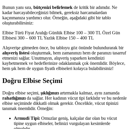
Bunun yanı sıra,
bütçenizi belirlemek
de kritik bir adımdır. Ne
kadar harcayabileceğinizi bilmek, gereksiz harcamalardan
kaçınmanıza yardımcı olur. Örneğin, aşağıdaki gibi bir tablo
oluşturabilirsiniz:
Elbise Türü Fiyat Aralığı Günlük Elbise 100 – 300 TL Özel Gün
Elbisesi 300 – 600 TL Yazlık Elbise 150 – 400 TL
Alışverişe gitmeden önce, bu tabloyu göz önünde bulundurarak bir
alışveriş listesi
oluşturmak, hem zamanınızı hem de paranızı tasarruf
etmenizi sağlar. Unutmayın, alışveriş yaparken kendinizi
kaybetmemek ve hedeflerinize odaklanmak çok önemlidir. Böylece,
hem şık hem de uygun fiyatlı elbiseleri kolayca bulabilirsiniz!
Doğru Elbise Seçimi
Doğru elbise seçimi,
şıklığınızı
artırmakla kalmaz, aynı zamanda
rahatlığınızı
da sağlar. Her kadının vücut tipi farklıdır ve bu nedenle
elbise seçiminde dikkatli olmak gerekir. Öncelikle, vücut tipinizi
tanımak önemlidir. Örneğin:
Armudi Tipi:
Omuzlar geniş, kalçalar dar olan bu vücut
tipine uygun elbiseler, belinizi vurgulayan kesimlerde
olmalıdır.