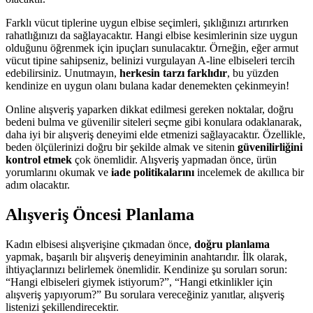
Farklı vücut tiplerine uygun elbise seçimleri, şıklığınızı artırırken
rahatlığınızı da sağlayacaktır. Hangi elbise kesimlerinin size uygun
olduğunu öğrenmek için ipuçları sunulacaktır. Örneğin, eğer armut
vücut tipine sahipseniz, belinizi vurgulayan A-line elbiseleri tercih
edebilirsiniz. Unutmayın,
herkesin tarzı farklıdır
, bu yüzden
kendinize en uygun olanı bulana kadar denemekten çekinmeyin!
Online alışveriş yaparken dikkat edilmesi gereken noktalar, doğru
bedeni bulma ve güvenilir siteleri seçme gibi konulara odaklanarak,
daha iyi bir alışveriş deneyimi elde etmenizi sağlayacaktır. Özellikle,
beden ölçülerinizi doğru bir şekilde almak ve sitenin
güvenilirliğini
kontrol etmek
çok önemlidir. Alışveriş yapmadan önce, ürün
yorumlarını okumak ve
iade politikalarını
incelemek de akıllıca bir
adım olacaktır.
Alışveriş Öncesi Planlama
Kadın elbisesi alışverişine çıkmadan önce,
doğru planlama
yapmak, başarılı bir alışveriş deneyiminin anahtarıdır. İlk olarak,
ihtiyaçlarınızı belirlemek önemlidir. Kendinize şu soruları sorun:
“Hangi elbiseleri giymek istiyorum?”, “Hangi etkinlikler için
alışveriş yapıyorum?” Bu sorulara vereceğiniz yanıtlar, alışveriş
listenizi şekillendirecektir.