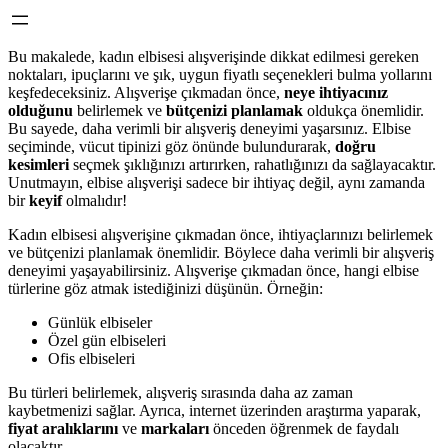
Bu makalede, kadın elbisesi alışverişinde dikkat edilmesi gereken
noktaları, ipuçlarını ve şık, uygun fiyatlı seçenekleri bulma yollarını
keşfedeceksiniz. Alışverişe çıkmadan önce,
neye ihtiyacınız
olduğunu
belirlemek ve
bütçenizi planlamak
oldukça önemlidir.
Bu sayede, daha verimli bir alışveriş deneyimi yaşarsınız. Elbise
seçiminde, vücut tipinizi göz önünde bulundurarak,
doğru
kesimleri
seçmek şıklığınızı artırırken, rahatlığınızı da sağlayacaktır.
Unutmayın, elbise alışverişi sadece bir ihtiyaç değil, aynı zamanda
bir
keyif
olmalıdır!
Kadın elbisesi alışverişine çıkmadan önce, ihtiyaçlarınızı belirlemek
ve bütçenizi planlamak önemlidir. Böylece daha verimli bir alışveriş
deneyimi yaşayabilirsiniz. Alışverişe çıkmadan önce, hangi elbise
türlerine göz atmak istediğinizi düşünün. Örneğin:
Günlük elbiseler
Özel gün elbiseleri
Ofis elbiseleri
Bu türleri belirlemek, alışveriş sırasında daha az zaman
kaybetmenizi sağlar. Ayrıca, internet üzerinden araştırma yaparak,
fiyat aralıklarını
ve
markaları
önceden öğrenmek de faydalı
olacaktır.