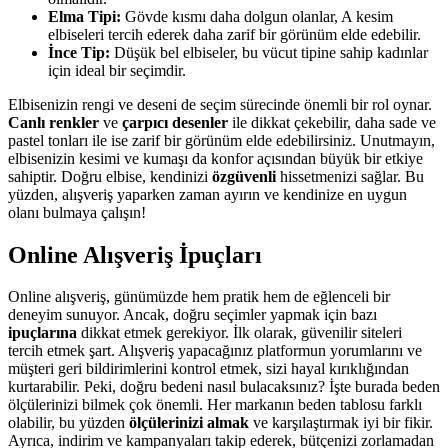
Elma Tipi:
Gövde kısmı daha dolgun olanlar, A kesim
elbiseleri tercih ederek daha zarif bir görünüm elde edebilir.
İnce Tip:
Düşük bel elbiseler, bu vücut tipine sahip kadınlar
için ideal bir seçimdir.
Elbisenizin rengi ve deseni de seçim sürecinde önemli bir rol oynar.
Canlı renkler
ve
çarpıcı desenler
ile dikkat çekebilir, daha sade ve
pastel tonları ile ise zarif bir görünüm elde edebilirsiniz. Unutmayın,
elbisenizin kesimi ve kumaşı da konfor açısından büyük bir etkiye
sahiptir. Doğru elbise, kendinizi
özgüvenli
hissetmenizi sağlar. Bu
yüzden, alışveriş yaparken zaman ayırın ve kendinize en uygun
olanı bulmaya çalışın!
Online Alışveriş İpuçları
Online alışveriş, günümüzde hem pratik hem de eğlenceli bir
deneyim sunuyor. Ancak, doğru seçimler yapmak için bazı
ipuçlarına
dikkat etmek gerekiyor. İlk olarak, güvenilir siteleri
tercih etmek şart. Alışveriş yapacağınız platformun yorumlarını ve
müşteri geri bildirimlerini kontrol etmek, sizi hayal kırıklığından
kurtarabilir. Peki, doğru bedeni nasıl bulacaksınız? İşte burada beden
ölçülerinizi bilmek çok önemli. Her markanın beden tablosu farklı
olabilir, bu yüzden
ölçülerinizi almak
ve karşılaştırmak iyi bir fikir.
Ayrıca, indirim ve kampanyaları takip ederek, bütçenizi zorlamadan