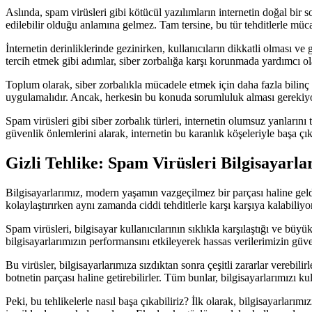
Aslında, spam virüsleri gibi kötücül yazılımların internetin doğal bir s
edilebilir olduğu anlamına gelmez. Tam tersine, bu tür tehditlerle müc
İnternetin derinliklerinde gezinirken, kullanıcıların dikkatli olması v
tercih etmek gibi adımlar, siber zorbalığa karşı korunmada yardımcı olab
Toplum olarak, siber zorbalıkla mücadele etmek için daha fazla bilinç ve i
uygulamalıdır. Ancak, herkesin bu konuda sorumluluk alması gerekiyo
Spam virüsleri gibi siber zorbalık türleri, internetin olumsuz yanlar
güvenlik önlemlerini alarak, internetin bu karanlık köşeleriyle başa çıka
Gizli Tehlike: Spam Virüsleri Bilgisayarla
Bilgisayarlarımız, modern yaşamın vazgeçilmez bir parçası haline geldi
kolaylaştırırken aynı zamanda ciddi tehditlerle karşı karşıya kalabiliyo
Spam virüsleri, bilgisayar kullanıcılarının sıklıkla karşılaştığı ve büy
bilgisayarlarımızın performansını etkileyerek hassas verilerimizin güven
Bu virüsler, bilgisayarlarımıza sızdıktan sonra çeşitli zararlar verebilirl
botnetin parçası haline getirebilirler. Tüm bunlar, bilgisayarlarımızı k
Peki, bu tehlikelerle nasıl başa çıkabiliriz? İlk olarak, bilgisayarlarım