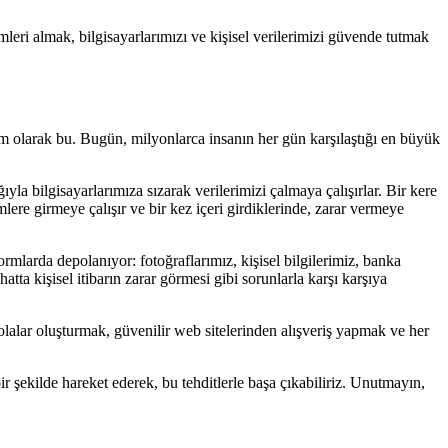
leri almak, bilgisayarlarımızı ve kişisel verilerimizi güvende tutmak
tam olarak bu. Bugün, milyonlarca insanın her gün karşılaştığı en büyük
ıyla bilgisayarlarımıza sızarak verilerimizi çalmaya çalışırlar. Bir kere
temlere girmeye çalışır ve bir kez içeri girdiklerinde, zarar vermeye
formlarda depolanıyor: fotoğraflarımız, kişisel bilgilerimiz, banka
hatta kişisel itibarın zarar görmesi gibi sorunlarla karşı karşıya
olalar oluşturmak, güvenilir web sitelerinden alışveriş yapmak ve her
bir şekilde hareket ederek, bu tehditlerle başa çıkabiliriz. Unutmayın,