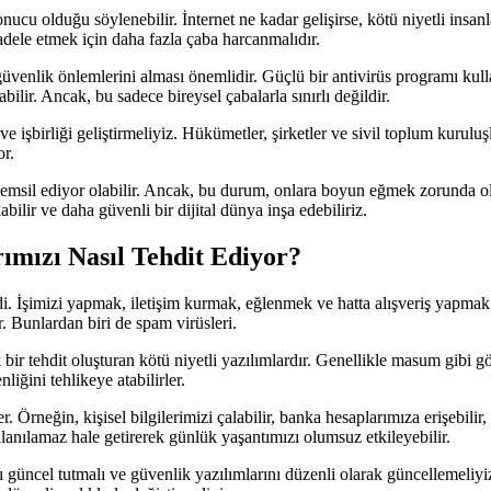
onucu olduğu söylenebilir. İnternet ne kadar gelişirse, kötü niyetli insanl
adele etmek için daha fazla çaba harcanmalıdır.
e güvenlik önlemlerini alması önemlidir. Güçlü bir antivirüs programı ku
ilir. Ancak, bu sadece bireysel çabalarla sınırlı değildir.
şbirliği geliştirmeliyiz. Hükümetler, şirketler ve sivil toplum kuruluşları,
r.
ını temsil ediyor olabilir. Ancak, bu durum, onlara boyun eğmek zorunda 
bilir ve daha güvenli bir dijital dünya inşa edebiliriz.
rımızı Nasıl Tehdit Ediyor?
. İşimizi yapmak, iletişim kurmak, eğlenmek ve hatta alışveriş yapmak i
r. Bunlardan biri de spam virüsleri.
ük bir tehdit oluşturan kötü niyetli yazılımlardır. Genellikle masum gibi
liğini tehlikeye atabilirler.
er. Örneğin, kişisel bilgilerimizi çalabilir, banka hesaplarımıza erişebilir,
ullanılamaz hale getirerek günlük yaşantımızı olumsuz etkileyebilir.
ızı güncel tutmalı ve güvenlik yazılımlarını düzenli olarak güncellemeliyiz