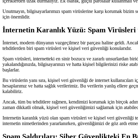
içeriklerden uzak durmalıyız. Ek olarak, güçlü parolalar kullanmalı ve 
Unutmayın, bilgisayarlarımızı spam virüslerine karşı korumak bizim so
için önemlidir.
İnternetin Karanlık Yüzü: Spam Virüsleri 
İnternet, modern dünyanın vazgeçilmez bir parçası haline geldi. Ancak,
tehditlerden biri spam virüsleri ve kişisel veri güvenliği konularıdır.
Spam virüsleri, internetteki en sinir bozucu ve zararlı unsurlardan birid
yakalandığınızda, bilgisayarınızı ve hatta kişisel bilgilerinizi riske ata
başlarlar.
Bu virüslerin yanı sıra, kişisel veri güvenliği de internet kullanıcıları
hesaplarımız ve hatta sağlık verilerimiz. Bu verilerin yanlış ellere geçme
kalabiliriz.
Ancak, tüm bu tehditlere rağmen, kendimizi korumak için birçok adım a
zaman dikkatli olmak, kişisel veri güvenliğimizi sağlamak için atabile
Internetin karanlık yüzü olan spam virüsleri ve kişisel veri güvenliği t
internetin nimetlerinden yararlanırken, güvenliğimizi de göz ardı etme
Spam Saldırıları: Siber Güvenlikteki En B