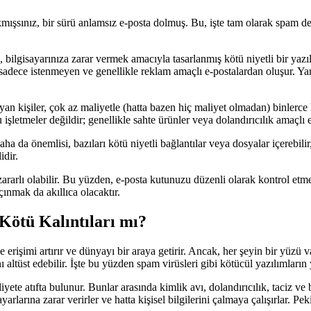
kmışsınız, bir sürü anlamsız e-posta dolmuş. Bu, işte tam olarak spam d
 bilgisayarınıza zarar vermek amacıyla tasarlanmış kötü niyetli bir yazıl
pam sadece istenmeyen ve genellikle reklam amaçlı e-postalardan oluşur. 
n kişiler, çok az maliyetle (hatta bazen hiç maliyet olmadan) binlerce ha
işletmeler değildir; genellikle sahte ürünler veya dolandırıcılık amaçlı eyl
da önemlisi, bazıları kötü niyetli bağlantılar veya dosyalar içerebilir, 
idir.
ve zararlı olabilir. Bu yüzden, e-posta kutunuzu düzenli olarak kontrol 
ınmak da akıllıca olacaktır.
 Kötü Kalıntıları mı?
e erişimi artırır ve dünyayı bir araya getirir. Ancak, her şeyin bir yüzü v
ı altüst edebilir. İşte bu yüzden spam virüsleri gibi kötücül yazılımların
yete atıfta bulunur. Bunlar arasında kimlik avı, dolandırıcılık, taciz ve 
sayarlarına zarar verirler ve hatta kişisel bilgilerini çalmaya çalışırlar. Pe