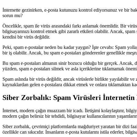
İnternette gezinirken, e-posta kutunuzu kontrol ediyorsunuz ve bir ba
sorun mu?
Öncelikle, spam ile virüs arasındaki farkı anlamak önemlidir. Bir virüs,
bilgisayarınızı kontrol etmek gibi zararlı etkileri olabilir. Ancak, s
kendisi bir virüs değildir.
Peki, spam e-postalar neden bu kadar yaygın? İşte cevabı: Spam yollaya
bir iş olabilir. Ancak, bu spam e-postaları gönderenler genellikle meşru 
Bu spam e-postaları almanın sinir bozucu olduğu bir gerçek. Ancak, daha 
yüzden, spam e-postaları silmek ve asla içeriklerine tıklamamak öneml
Spam aslında bir virüs değildir, ancak virüslerle birlikte yayılabilir 
kaynaklardan gelen e-postalara dikkat etmek ve onlara tıklamaktan kaç
Siber Zorbalık: Spam Virüsleri İnternetin
İnternet, modern çağın muazzam bir icadı. İletişimi kolaylaştırır, bilgiy
modern çağın belirsiz bir tehdidi, bilgisayar kullanıcılarının yaşamların
Siber zorbalık, çevrimiçi platformlarda mağduriyet yaratan bir dizi faali
özellikle can sıkıcıdır. İnsanların e-posta kutularını istila ederler, bilgi