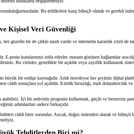
düzenli aralıklarla değiştirmeliyiz.
rumluluğumuzdadır. Bu tehlikelere karşı bilinçli olmak ve gerekli önlem
ve Kişisel Veri Güvenliği
 her güzelin bir de çirkin tarafı vardır ve internetin karanlık yüzü de 
ir. E-posta kutularımızı istila ederler, masum görünen bağlantılar aracılığ
bilirsiniz. Bu virüsler, genellikle bir açıklık veya zayıflık kullanarak sis
 için büyük bir endişe kaynağıdır. Artık neredeyse her şeyimiz dijital plat
si ciddi sonuçlara yol açabilir. Kimlik hırsızlığı, mali dolandırıcılık ve 
tabiliriz. İyi bir antivirüs programı kullanmak, güçlü ve benzersiz par
ceğimiz adımlardan sadece birkaçıdır.
ehditleri ciddi birer sorundur. Ancak, doğru önlemleri alarak ve bilinçli 
meliyiz.
üyük Tehditlerden Biri mi?