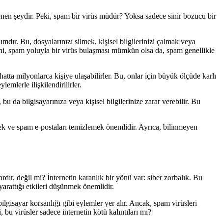
enen şeydir. Peki, spam bir virüs müdür? Yoksa sadece sinir bozucu bir
ımdır. Bu, dosyalarınızı silmek, kişisel bilgilerinizi çalmak veya
Yani, spam yoluyla bir virüs bulaşması mümkün olsa da, spam genellikle
tta milyonlarca kişiye ulaşabilirler. Bu, onlar için büyük ölçüde karlı
emlerle ilişkilendirilirler.
bu da bilgisayarınıza veya kişisel bilgilerinize zarar verebilir. Bu
etmek ve spam e-postaları temizlemek önemlidir. Ayrıca, bilinmeyen
ardır, değil mi? İnternetin karanlık bir yönü var: siber zorbalık. Bu
 yarattığı etkileri düşünmek önemlidir.
bilgisayar korsanlığı gibi eylemler yer alır. Ancak, spam virüsleri
ki, bu virüsler sadece internetin kötü kalıntıları mı?