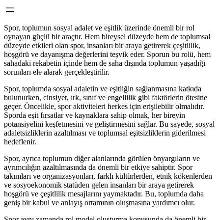
Spor, toplumun sosyal adalet ve eşitlik üzerinde önemli bir rol
oynayan güçlü bir araçtır. Hem bireysel düzeyde hem de toplumsal
düzeyde etkileri olan spor, insanları bir araya getirerek çeşitlilik,
hoşgörü ve dayanışma değerlerini teşvik eder. Sporun bu rolü, hem
sahadaki rekabetin içinde hem de saha dışında toplumun yaşadığı
sorunları ele alarak gerçekleştirilir.
Spor, toplumda sosyal adaletin ve eşitliğin sağlanmasına katkıda
bulunurken, cinsiyet, ırk, sınıf ve engellilik gibi faktörlerin ötesine
geçer. Öncelikle, spor aktiviteleri herkes için erişilebilir olmalıdır.
Sporda eşit fırsatlar ve kaynaklara sahip olmak, her bireyin
potansiyelini keşfetmesini ve geliştirmesini sağlar. Bu sayede, sosyal
adaletsizliklerin azaltılması ve toplumsal eşitsizliklerin giderilmesi
hedeflenir.
Spor, ayrıca toplumun diğer alanlarında görülen önyargıların ve
ayrımcılığın azaltılmasında da önemli bir etkiye sahiptir. Spor
takımları ve organizasyonları, farklı kültürlerden, etnik kökenlerden
ve sosyoekonomik statüden gelen insanları bir araya getirerek
hoşgörü ve çeşitlilik mesajlarını yaymaktadır. Bu, toplumda daha
geniş bir kabul ve anlayış ortamının oluşmasına yardımcı olur.
Spor aynı zamanda rol model oluşturma konusunda da önemli bir