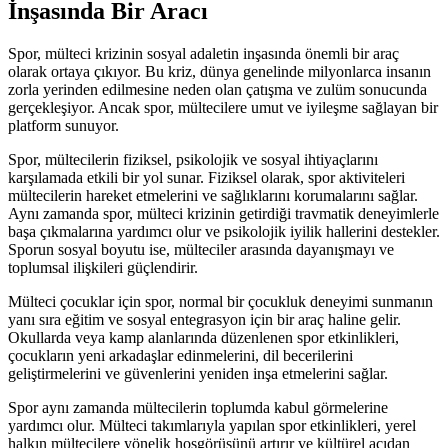
İnşasında Bir Aracı
Spor, mülteci krizinin sosyal adaletin inşasında önemli bir araç
olarak ortaya çıkıyor. Bu kriz, dünya genelinde milyonlarca insanın
zorla yerinden edilmesine neden olan çatışma ve zulüm sonucunda
gerçekleşiyor. Ancak spor, mültecilere umut ve iyileşme sağlayan bir
platform sunuyor.
Spor, mültecilerin fiziksel, psikolojik ve sosyal ihtiyaçlarını
karşılamada etkili bir yol sunar. Fiziksel olarak, spor aktiviteleri
mültecilerin hareket etmelerini ve sağlıklarını korumalarını sağlar.
Aynı zamanda spor, mülteci krizinin getirdiği travmatik deneyimlerle
başa çıkmalarına yardımcı olur ve psikolojik iyilik hallerini destekler.
Sporun sosyal boyutu ise, mülteciler arasında dayanışmayı ve
toplumsal ilişkileri güçlendirir.
Mülteci çocuklar için spor, normal bir çocukluk deneyimi sunmanın
yanı sıra eğitim ve sosyal entegrasyon için bir araç haline gelir.
Okullarda veya kamp alanlarında düzenlenen spor etkinlikleri,
çocukların yeni arkadaşlar edinmelerini, dil becerilerini
geliştirmelerini ve güvenlerini yeniden inşa etmelerini sağlar.
Spor aynı zamanda mültecilerin toplumda kabul görmelerine
yardımcı olur. Mülteci takımlarıyla yapılan spor etkinlikleri, yerel
halkın mültecilere yönelik hoşgörüsünü artırır ve kültürel açıdan