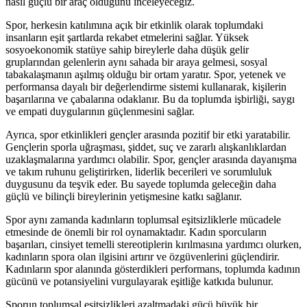
nasıl güçlü bir araç olduğunu inceleyeceğiz.
Spor, herkesin katılımına açık bir etkinlik olarak toplumdaki
insanların eşit şartlarda rekabet etmelerini sağlar. Yüksek
sosyoekonomik statüye sahip bireylerle daha düşük gelir
gruplarından gelenlerin aynı sahada bir araya gelmesi, sosyal
tabakalaşmanın aşılmış olduğu bir ortam yaratır. Spor, yetenek ve
performansa dayalı bir değerlendirme sistemi kullanarak, kişilerin
başarılarına ve çabalarına odaklanır. Bu da toplumda işbirliği, saygı
ve empati duygularının güçlenmesini sağlar.
Ayrıca, spor etkinlikleri gençler arasında pozitif bir etki yaratabilir.
Gençlerin sporla uğraşması, şiddet, suç ve zararlı alışkanlıklardan
uzaklaşmalarına yardımcı olabilir. Spor, gençler arasında dayanışma
ve takım ruhunu geliştirirken, liderlik becerileri ve sorumluluk
duygusunu da teşvik eder. Bu sayede toplumda geleceğin daha
güçlü ve bilinçli bireylerinin yetişmesine katkı sağlanır.
Spor aynı zamanda kadınların toplumsal eşitsizliklerle mücadele
etmesinde de önemli bir rol oynamaktadır. Kadın sporcuların
başarıları, cinsiyet temelli stereotiplerin kırılmasına yardımcı olurken,
kadınların spora olan ilgisini artırır ve özgüvenlerini güçlendirir.
Kadınların spor alanında gösterdikleri performans, toplumda kadının
gücünü ve potansiyelini vurgulayarak eşitliğe katkıda bulunur.
Sporun toplumsal eşitsizlikleri azaltmadaki gücü büyük bir