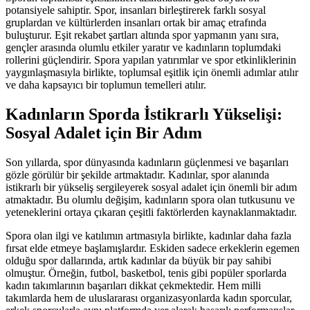
potansiyele sahiptir. Spor, insanları birleştirerek farklı sosyal
gruplardan ve kültürlerden insanları ortak bir amaç etrafında
buluşturur. Eşit rekabet şartları altında spor yapmanın yanı sıra,
gençler arasında olumlu etkiler yaratır ve kadınların toplumdaki
rollerini güçlendirir. Spora yapılan yatırımlar ve spor etkinliklerinin
yaygınlaşmasıyla birlikte, toplumsal eşitlik için önemli adımlar atılır
ve daha kapsayıcı bir toplumun temelleri atılır.
Kadınların Sporda İstikrarlı Yükselişi:
Sosyal Adalet için Bir Adım
Son yıllarda, spor dünyasında kadınların güçlenmesi ve başarıları
gözle görülür bir şekilde artmaktadır. Kadınlar, spor alanında
istikrarlı bir yükseliş sergileyerek sosyal adalet için önemli bir adım
atmaktadır. Bu olumlu değişim, kadınların spora olan tutkusunu ve
yeteneklerini ortaya çıkaran çeşitli faktörlerden kaynaklanmaktadır.
Spora olan ilgi ve katılımın artmasıyla birlikte, kadınlar daha fazla
fırsat elde etmeye başlamışlardır. Eskiden sadece erkeklerin egemen
olduğu spor dallarında, artık kadınlar da büyük bir pay sahibi
olmuştur. Örneğin, futbol, basketbol, tenis gibi popüler sporlarda
kadın takımlarının başarıları dikkat çekmektedir. Hem milli
takımlarda hem de uluslararası organizasyonlarda kadın sporcular,