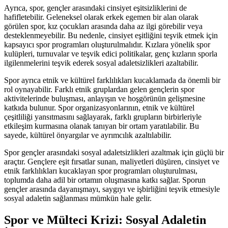
Ayrıca, spor, gençler arasındaki cinsiyet eşitsizliklerini de
hafifletebilir. Geleneksel olarak erkek egemen bir alan olarak
görülen spor, kız çocukları arasında daha az ilgi görebilir veya
desteklenmeyebilir. Bu nedenle, cinsiyet eşitliğini teşvik etmek için
kapsayıcı spor programları oluşturulmalıdır. Kızlara yönelik spor
kulüpleri, turnuvalar ve teşvik edici politikalar, genç kızların sporla
ilgilenmelerini teşvik ederek sosyal adaletsizlikleri azaltabilir.
Spor ayrıca etnik ve kültürel farklılıkları kucaklamada da önemli bir
rol oynayabilir. Farklı etnik gruplardan gelen gençlerin spor
aktivitelerinde buluşması, anlayışın ve hoşgörünün gelişmesine
katkıda bulunur. Spor organizasyonlarının, etnik ve kültürel
çeşitliliği yansıtmasını sağlayarak, farklı grupların birbirleriyle
etkileşim kurmasına olanak tanıyan bir ortam yaratılabilir. Bu
sayede, kültürel önyargılar ve ayrımcılık azaltılabilir.
Spor gençler arasındaki sosyal adaletsizlikleri azaltmak için güçlü bir
araçtır. Gençlere eşit fırsatlar sunan, maliyetleri düşüren, cinsiyet ve
etnik farklılıkları kucaklayan spor programları oluşturulması,
toplumda daha adil bir ortamın oluşmasına katkı sağlar. Sporun
gençler arasında dayanışmayı, saygıyı ve işbirliğini teşvik etmesiyle
sosyal adaletin sağlanması mümkün hale gelir.
Spor ve Mülteci Krizi: Sosyal Adaletin