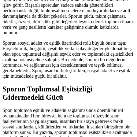
işlev görür. Başarılı sporcular, sadece sahada gösterdikleri
performansla değil, toplumsal meselelere olan duyarlılıkları ve adil
davranışlarıyla da dikkat çekerler. Sporun gücü, takım çalışması,
liderlik, özveri, dürüstlük gibi değerleri teşvik ederek topluma ilham
verir ve genç nesillerin karakter gelişimine olumlu katkılarda
bulunur.
Sporun sosyal adalet ve eşitlik üzerindeki rolü büyük önem taşır.
Erişilebilirlik, hoşgörü, çeşitlilik ve fair play değerleriyle donatılmış
olan spor, toplumsal değişimi teşvik eder ve toplumdaki eşitsizlikleri
azaltma potansiyeline sahiptir. Bu nedenle, sporun bu değerlerin
korunması ve sağlanması için desteklenmesi ve teşvik edilmesi
gerekmektedir. Spor, insanları birleştirirken, sosyal adalet ve eşitlik
için mücadelede güçlü bir silahtır.
Sporun Toplumsal Eşitsizliği
Gidermedeki Gücü
Spor, toplumda eşitlik ve adaletin sağlanmasında önemli bir rol
oynamaktadır. Hem bireysel hem de toplumsal düzeyde spor
faaliyetlerinin yaygınlaşması, insanları bir araya getirerek farklı
sosyal sınıflardan, kültürlerden ve ırklardan insanları birleştiren bir
platform sunar. Bu yazıda, sporun toplumsal eşitsizlikleri azaltmada