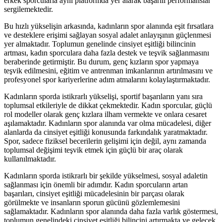
erkek sporcularla aynı platformda yer alarak başarılı performanslar
sergilemektedir.
Bu hızlı yükselişin arkasında, kadınların spor alanında eşit fırsatlara
ve desteklere erişimi sağlayan sosyal adalet anlayışının güçlenmesi
yer almaktadır. Toplumun genelinde cinsiyet eşitliği bilincinin
artması, kadın sporculara daha fazla destek ve teşvik sağlanmasını
beraberinde getirmiştir. Bu durum, genç kızların spor yapmaya
teşvik edilmesini, eğitim ve antrenman imkanlarının artırılmasını ve
profesyonel spor kariyerlerine adım atmalarını kolaylaştırmaktadır.
Kadınların sporda istikrarlı yükselişi, sportif başarıların yanı sıra
toplumsal etkileriyle de dikkat çekmektedir. Kadın sporcular, güçlü
rol modeller olarak genç kızlara ilham vermekte ve onlara cesaret
aşılamaktadır. Kadınların spor alanında var olma mücadelesi, diğer
alanlarda da cinsiyet eşitliği konusunda farkındalık yaratmaktadır.
Spor, sadece fiziksel becerilerin gelişimi için değil, aynı zamanda
toplumsal değişimi teşvik etmek için güçlü bir araç olarak
kullanılmaktadır.
Kadınların sporda istikrarlı bir şekilde yükselmesi, sosyal adaletin
sağlanması için önemli bir adımdır. Kadın sporcuların artan
başarıları, cinsiyet eşitliği mücadelesinin bir parçası olarak
görülmekte ve insanların sporun gücünü gözlemlemesini
sağlamaktadır. Kadınların spor alanında daha fazla varlık göstermesi,
toplumun genelindeki cinsiyet eşitliği bilincini artırmakta ve gelecek