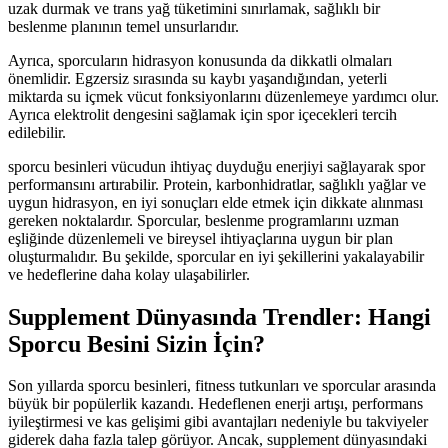
uzak durmak ve trans yağ tüketimini sınırlamak, sağlıklı bir
beslenme planının temel unsurlarıdır.
Ayrıca, sporcuların hidrasyon konusunda da dikkatli olmaları
önemlidir. Egzersiz sırasında su kaybı yaşandığından, yeterli
miktarda su içmek vücut fonksiyonlarını düzenlemeye yardımcı olur.
Ayrıca elektrolit dengesini sağlamak için spor içecekleri tercih
edilebilir.
sporcu besinleri vücudun ihtiyaç duyduğu enerjiyi sağlayarak spor
performansını artırabilir. Protein, karbonhidratlar, sağlıklı yağlar ve
uygun hidrasyon, en iyi sonuçları elde etmek için dikkate alınması
gereken noktalardır. Sporcular, beslenme programlarını uzman
eşliğinde düzenlemeli ve bireysel ihtiyaçlarına uygun bir plan
oluşturmalıdır. Bu şekilde, sporcular en iyi şekillerini yakalayabilir
ve hedeflerine daha kolay ulaşabilirler.
Supplement Dünyasında Trendler: Hangi
Sporcu Besini Sizin İçin?
Son yıllarda sporcu besinleri, fitness tutkunları ve sporcular arasında
büyük bir popülerlik kazandı. Hedeflenen enerji artışı, performans
iyileştirmesi ve kas gelişimi gibi avantajları nedeniyle bu takviyeler
giderek daha fazla talep görüyor. Ancak, supplement dünyasındaki