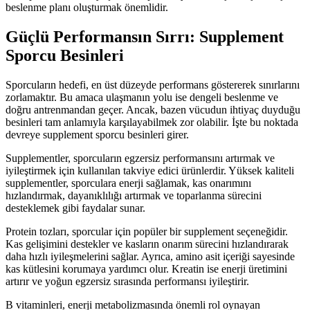
beslenme planı oluşturmak önemlidir.
Güçlü Performansın Sırrı: Supplement
Sporcu Besinleri
Sporcuların hedefi, en üst düzeyde performans göstererek sınırlarını
zorlamaktır. Bu amaca ulaşmanın yolu ise dengeli beslenme ve
doğru antrenmandan geçer. Ancak, bazen vücudun ihtiyaç duyduğu
besinleri tam anlamıyla karşılayabilmek zor olabilir. İşte bu noktada
devreye supplement sporcu besinleri girer.
Supplementler, sporcuların egzersiz performansını artırmak ve
iyileştirmek için kullanılan takviye edici ürünlerdir. Yüksek kaliteli
supplementler, sporculara enerji sağlamak, kas onarımını
hızlandırmak, dayanıklılığı artırmak ve toparlanma sürecini
desteklemek gibi faydalar sunar.
Protein tozları, sporcular için popüler bir supplement seçeneğidir.
Kas gelişimini destekler ve kasların onarım sürecini hızlandırarak
daha hızlı iyileşmelerini sağlar. Ayrıca, amino asit içeriği sayesinde
kas kütlesini korumaya yardımcı olur. Kreatin ise enerji üretimini
artırır ve yoğun egzersiz sırasında performansı iyileştirir.
B vitaminleri, enerji metabolizmasında önemli rol oynayan