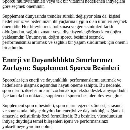
Sporcu multivitaminleri veya tek bir vitamini hedeflenen ihtiyaçlara
göre seçmek önemlidir.
Supplement dünyasında trendler sürekli değişiyor olsa da, kişisel
hedefleriniz ve bedeninizin ihtiyaçlarına uygun olan ürünleri seçmek
önemlidir. Her bireyin metabolizması ve gereksinimleri farklı
olduğundan, sağlık uzmanı veya diyetisyenle görüşmek en doğru
yaklaşımdır. Unutmayın, doğru sporcu besinini seçmek,
performansınızı artırmak ve sağlıklı bir yaşam sürdürmek için önemli
bir adımdır.
Enerji ve Dayanıklılıkta Sınırlarınızı
Zorlayın: Supplement Sporcu Besinleri
Sporcular için enerji ve dayanıklılık, performanslarını artırmak ve
hedeflerine ulaşmak açısından hayati öneme sahiptir. Bu nedenle,
sporcular fiziksel sınırlarını zorlamak için ekstra destek arayışındadır.
İşte tam da bu noktada, supplement sporcu besinleri devreye girer.
Supplement sporcu besinleri, sporcuların egzersiz öncesi, sırasında
ve sonrasında ihtiyaç duydukları enerjiyi ve dayanıklılığı sağlamak
amacıyla geliştirilmiş özel formüllerdir. Bu besinler, vücudunuzun
ihtiyaç duyduğu temel bileşenleri içerir ve performansınızı
yükseltmeye yardımcı olur.