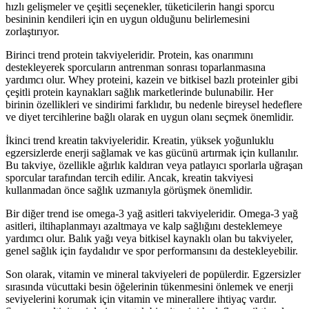
hızlı gelişmeler ve çeşitli seçenekler, tüketicilerin hangi sporcu
besininin kendileri için en uygun olduğunu belirlemesini
zorlaştırıyor.
Birinci trend protein takviyeleridir. Protein, kas onarımını
destekleyerek sporcuların antrenman sonrası toparlanmasına
yardımcı olur. Whey proteini, kazein ve bitkisel bazlı proteinler gibi
çeşitli protein kaynakları sağlık marketlerinde bulunabilir. Her
birinin özellikleri ve sindirimi farklıdır, bu nedenle bireysel hedeflere
ve diyet tercihlerine bağlı olarak en uygun olanı seçmek önemlidir.
İkinci trend kreatin takviyeleridir. Kreatin, yüksek yoğunluklu
egzersizlerde enerji sağlamak ve kas gücünü artırmak için kullanılır.
Bu takviye, özellikle ağırlık kaldıran veya patlayıcı sporlarla uğraşan
sporcular tarafından tercih edilir. Ancak, kreatin takviyesi
kullanmadan önce sağlık uzmanıyla görüşmek önemlidir.
Bir diğer trend ise omega-3 yağ asitleri takviyeleridir. Omega-3 yağ
asitleri, iltihaplanmayı azaltmaya ve kalp sağlığını desteklemeye
yardımcı olur. Balık yağı veya bitkisel kaynaklı olan bu takviyeler,
genel sağlık için faydalıdır ve spor performansını da destekleyebilir.
Son olarak, vitamin ve mineral takviyeleri de popülerdir. Egzersizler
sırasında vücuttaki besin öğelerinin tükenmesini önlemek ve enerji
seviyelerini korumak için vitamin ve minerallere ihtiyaç vardır.