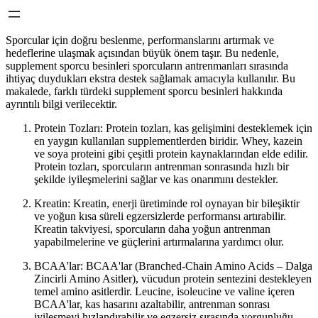
Sporcular için doğru beslenme, performanslarını artırmak ve
hedeflerine ulaşmak açısından büyük önem taşır. Bu nedenle,
supplement sporcu besinleri sporcuların antrenmanları sırasında
ihtiyaç duydukları ekstra destek sağlamak amacıyla kullanılır. Bu
makalede, farklı türdeki supplement sporcu besinleri hakkında
ayrıntılı bilgi verilecektir.
Protein Tozları: Protein tozları, kas gelişimini desteklemek için
en yaygın kullanılan supplementlerden biridir. Whey, kazein
ve soya proteini gibi çeşitli protein kaynaklarından elde edilir.
Protein tozları, sporcuların antrenman sonrasında hızlı bir
şekilde iyileşmelerini sağlar ve kas onarımını destekler.
Kreatin: Kreatin, enerji üretiminde rol oynayan bir bileşiktir
ve yoğun kısa süreli egzersizlerde performansı artırabilir.
Kreatin takviyesi, sporcuların daha yoğun antrenman
yapabilmelerine ve güçlerini artırmalarına yardımcı olur.
BCAA'lar: BCAA'lar (Branched-Chain Amino Acids – Dalga
Zincirli Amino Asitler), vücudun protein sentezini destekleyen
temel amino asitlerdir. Leucine, isoleucine ve valine içeren
BCAA'lar, kas hasarını azaltabilir, antrenman sonrası
iyileşmeyi hızlandırabilir ve egzersiz sırasında yorgunluğu