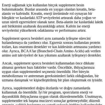
Enerji sağlamak için kullanılan birçok supplement besin
bulunmaktadır. Bunlar arasında en yaygın olanları kreatin, beta-
alanin ve kafeindir. Kreatin, enerji üretiminde rol oynayan bir
bileşiktir ve kaslardaki ATP seviyelerini artırarak daha yoğun ve
uzun süreli egzersizlere olanak tanır. Beta-alanin ise kaslardaki laktik
asit birikimini azaltarak dayanıklılığı artırır. Kafein ise enerji
seviyelerini yükselterek odaklanma ve performansı artırır.
Supplement sporcu besinleri aynı zamanda iyileşme sürecini
hızlandırmaya da yardımcı olur. Egzersiz sonrası kullanılan protein
tozları, kas onarımını destekler ve kas kütlesinin artmasına yardımcı
olur. Ayrıca, BCAA'lar (Branched-Chain Amino Acids) adı verilen
amino asit takviyeleri de kas yıkımını azaltarak iyileşmeyi destekler.
Ancak, supplement sporcu besinleri kullanmadan önce dikkate
almanız gereken bazı faktörler vardır. Öncelikle, ihtiyaçlarınıza
uygun olan supplementleri seçmeniz önemlidir. Her bireyin
metabolizması ve antrenman gereksinimleri farklı olduğundan, bir
uzmana danışmak ve kişiselleştirilmiş bir plan oluşturmak en iyisidir.
Ayrıca, supplementleri doğru dozlarda ve doğru zamanlarda
kullanmak da önemlidir. İyi bir program, sporcuların enerji ve
dayanıklılık ihtiyaçlarına uygun olarak düzenlenmelidir. Unutmayın,
supplementler tek başına mucizevi sonuçlar getirmeyebilir; düzenli
egzersiz, sağlıklı beslenme ve yeterli uykuyla birlikte kullanılmalıdır.