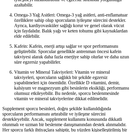
azaltabilir.
Omega-3 Yağ Asitleri: Omega-3 yağ asitleri, anti-enflamatuar
özelliklere sahip olup sporcuların iyileşme sürecini destekler.
Ayrıca, kardiyovasküler sağlığı korur ve genel olarak vücut
için faydalıdır. Balık yağı ve keten tohumu gibi kaynaklardan
elde edilebilir.
Kafein: Kafein, enerji artışı sağlar ve spor performansını
geliştirebilir. Sporcular genellikle antrenman öncesi kafein
takviyesi alarak daha fazla enerjiye sahip olurlar ve daha uzun
süre egzersiz yapabilirler.
Vitamin ve Mineral Takviyeleri: Vitamin ve mineral
takviyeleri, sporcuların sağlıklı bir şekilde egzersiz
yapabilmeleri için önemlidir. Özellikle D vitamini, demir,
kalsiyum ve magnezyum gibi besinlerin eksikliği, performansı
olumsuz etkileyebilir. Bu nedenle, sporcu beslenmesinde
vitamin ve mineral takviyelerine dikkat edilmelidir.
Supplement sporcu besinleri, doğru şekilde kullanıldığında
sporcuların performansını artırabilir ve iyileşme sürecini
destekleyebilir. Ancak, supplement kullanımı konusunda dikkatli
olunmalı ve uzman bir beslenme danışmanından destek alınmalıdır.
Her sporcu farklı ihtiyaçlara sahiptir, bu yüzden kişiselleştirilmiş bir