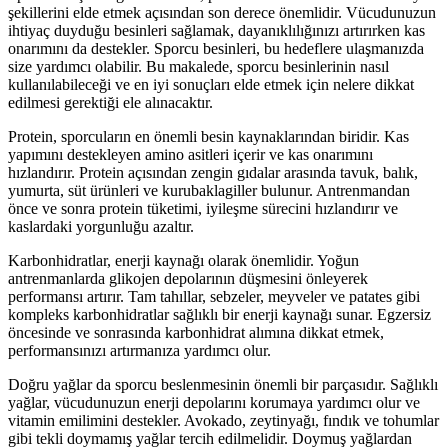
şekillerini elde etmek açısından son derece önemlidir. Vücudunuzun
ihtiyaç duyduğu besinleri sağlamak, dayanıklılığınızı artırırken kas
onarımını da destekler. Sporcu besinleri, bu hedeflere ulaşmanızda
size yardımcı olabilir. Bu makalede, sporcu besinlerinin nasıl
kullanılabileceği ve en iyi sonuçları elde etmek için nelere dikkat
edilmesi gerektiği ele alınacaktır.
Protein, sporcuların en önemli besin kaynaklarından biridir. Kas
yapımını destekleyen amino asitleri içerir ve kas onarımını
hızlandırır. Protein açısından zengin gıdalar arasında tavuk, balık,
yumurta, süt ürünleri ve kurubaklagiller bulunur. Antrenmandan
önce ve sonra protein tüketimi, iyileşme sürecini hızlandırır ve
kaslardaki yorgunluğu azaltır.
Karbonhidratlar, enerji kaynağı olarak önemlidir. Yoğun
antrenmanlarda glikojen depolarının düşmesini önleyerek
performansı artırır. Tam tahıllar, sebzeler, meyveler ve patates gibi
kompleks karbonhidratlar sağlıklı bir enerji kaynağı sunar. Egzersiz
öncesinde ve sonrasında karbonhidrat alımına dikkat etmek,
performansınızı artırmanıza yardımcı olur.
Doğru yağlar da sporcu beslenmesinin önemli bir parçasıdır. Sağlıklı
yağlar, vücudunuzun enerji depolarını korumaya yardımcı olur ve
vitamin emilimini destekler. Avokado, zeytinyağı, fındık ve tohumlar
gibi tekli doymamış yağlar tercih edilmelidir. Doymuş yağlardan