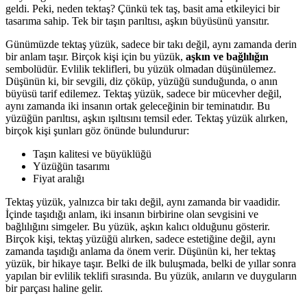
geldi. Peki, neden tektaş? Çünkü tek taş, basit ama etkileyici bir
tasarıma sahip. Tek bir taşın parıltısı, aşkın büyüsünü yansıtır.
Günümüzde tektaş yüzük, sadece bir takı değil, aynı zamanda derin
bir anlam taşır. Birçok kişi için bu yüzük,
aşkın ve bağlılığın
sembolüdür. Evlilik teklifleri, bu yüzük olmadan düşünülemez.
Düşünün ki, bir sevgili, diz çöküp, yüzüğü sunduğunda, o anın
büyüsü tarif edilemez. Tektaş yüzük, sadece bir mücevher değil,
aynı zamanda iki insanın ortak geleceğinin bir teminatıdır. Bu
yüzüğün parıltısı, aşkın ışıltısını temsil eder. Tektaş yüzük alırken,
birçok kişi şunları göz önünde bulundurur:
Taşın kalitesi ve büyüklüğü
Yüzüğün tasarımı
Fiyat aralığı
Tektaş yüzük, yalnızca bir takı değil, aynı zamanda bir vaadidir.
İçinde taşıdığı anlam, iki insanın birbirine olan sevgisini ve
bağlılığını simgeler. Bu yüzük, aşkın kalıcı olduğunu gösterir.
Birçok kişi, tektaş yüzüğü alırken, sadece estetiğine değil, aynı
zamanda taşıdığı anlama da önem verir. Düşünün ki, her tektaş
yüzük, bir hikaye taşır. Belki de ilk buluşmada, belki de yıllar sonra
yapılan bir evlilik teklifi sırasında. Bu yüzük, anıların ve duyguların
bir parçası haline gelir.