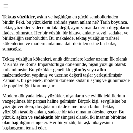
Tektaş yüzükler
, aşkın ve bağlılığın en güçlü sembollerinden
biridir. Peki, bu yüzüklerin ardında yatan anlam ne? Tarih boyunca,
tektaş yüzükler sadece bir takı değil, aynı zamanda derin duyguların
ifadesi olmuştur. Her bir yüzük, bir hikaye anlatır; sevgi, sadakat ve
birlikteliğin sembolüdür. Bu makalede, tektaş yüzüğün tarihsel
kökenlerine ve modern anlamına dair derinlemesine bir bakış
sunacağız.
Tektaş yüzüğün kökenleri, antik dönemlere kadar uzanır. İlk olarak,
Mısır’da ve Roma İmparatorluğu döneminde, nişan yüzüğü olarak
kullanılmıştır. Bu yüzükler genellikle
gümüş
veya
altın
malzemelerden yapılmış ve üzerine değerli taşlar yerleştirilmiştir.
Zamanla, bu gelenek, modern döneme kadar ulaşmış ve günümüzde
de popülerliğini korumuştur.
Modern dünyada tektaş yüzükler, nişanların ve evlilik tekliflerinin
vazgeçilmez bir parçası haline gelmiştir. Birçok kişi, sevgilisine bu
yüzüğü verirken, duygularını ifade etme fırsatı bulur. Tektaş
yüzüğün taşıdığı anlam, sadece bir takı olmanın ötesine geçer. Bu
yüzük,
aşkın
ve
sadakatin
bir simgesi olarak, iki insanın birbirine
olan bağlılığını simgeler. Her bir yüzük, bir aşk hikayesinin
başlangıcını temsil eder.