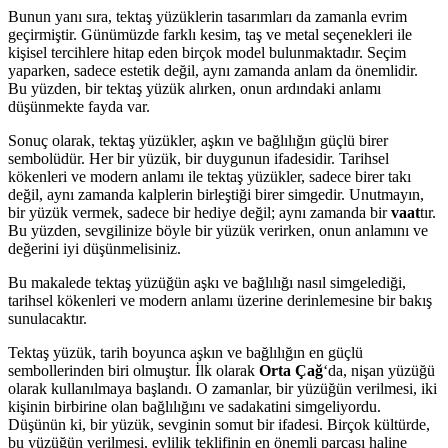
Bunun yanı sıra, tektaş yüzüklerin tasarımları da zamanla evrim
geçirmiştir. Günümüzde farklı kesim, taş ve metal seçenekleri ile
kişisel tercihlere hitap eden birçok model bulunmaktadır. Seçim
yaparken, sadece estetik değil, aynı zamanda anlam da önemlidir.
Bu yüzden, bir tektaş yüzük alırken, onun ardındaki anlamı
düşünmekte fayda var.
Sonuç olarak, tektaş yüzükler, aşkın ve bağlılığın güçlü birer
sembolüdür. Her bir yüzük, bir duygunun ifadesidir. Tarihsel
kökenleri ve modern anlamı ile tektaş yüzükler, sadece birer takı
değil, aynı zamanda kalplerin birleştiği birer simgedir. Unutmayın,
bir yüzük vermek, sadece bir hediye değil; aynı zamanda bir
vaat
tır.
Bu yüzden, sevgilinize böyle bir yüzük verirken, onun anlamını ve
değerini iyi düşünmelisiniz.
Bu makalede tektaş yüzüğün aşkı ve bağlılığı nasıl simgelediği,
tarihsel kökenleri ve modern anlamı üzerine derinlemesine bir bakış
sunulacaktır.
Tektaş yüzük, tarih boyunca aşkın ve bağlılığın en güçlü
sembollerinden biri olmuştur. İlk olarak
Orta Çağ
‘da, nişan yüzüğü
olarak kullanılmaya başlandı. O zamanlar, bir yüzüğün verilmesi, iki
kişinin birbirine olan bağlılığını ve sadakatini simgeliyordu.
Düşünün ki, bir yüzük, sevginin somut bir ifadesi. Birçok kültürde,
bu yüzüğün verilmesi, evlilik teklifinin en önemli parçası haline