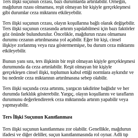
Ters ilişki suçunun cezası, bazı durumlarda artırılabilir. Örneğin,
mağdurun rızası olmaması, reşit olmayan bir kişiyle gerçekleşmesi
gibi durumlar ceza miktarını etkileyebilir.
Ters ilişki suçunun cezası, olayın koşullarına bağlı olarak değişebilir.
Ters ilişki suçunun cezasında artırım yapılabilmesi için bazı faktörler
göz önünde bulundurulur. Öncelikle, mağdurun rızası olmaması
durumu cezanın artırılmasına yol açabilir. Eğer bir kişi, cinsel
ilişkiye zorlanmış veya rıza göstermemişse, bu durum ceza miktarını
etkileyebilir.
Bunun yanı sıra, ters ilişkinin bir reşit olmayan kişiyle gerçekleşmesi
durumunda da ceza artırılabilir. Reşit olmayan bir kişiyle
gerçekleşen cinsel ilişki, toplumun kabul ettiği normlara aykırıdır ve
bu nedenle ceza miktarının artırılmasına sebep olabilir.
Ters ilişki suçunda ceza artırımı, yargıcın takdirine bağlıdır ve her
durumda farklılık gösterebilir. Yargıç, olayın koşullarını ve tarafların
durumunu değerlendirerek ceza miktarında artırım yapabilir veya
yapmayabilir.
Ters İlişki Suçunun Kanıtlanması
Ters ilişki suçunun kanıtlanması zor olabilir. Genellikle, mağdurun
ifadesi ve diğer deliller, suçun kanıtlanmasında rol oynar. Adli tıp