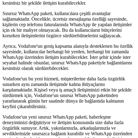
kesintisiz bir şekilde iletişim kurabilecekler.
Sınırsız WhatsApp paketi, kullanıcılara çeşitli avantajlar
sağlamaktadır. Öncelikle, ücretsiz mesajlaşma özelliği sayesinde,
kişilerin cep telefonu faturalarında WhatsApp ile yapılan iletişimler
için ek bir maliyet olmayacak. Bu da kullanıcıların bütçelerini
korurken iletişimlerini özgürce sürdürebilmelerini sağlayacak.
Ayrıca, Vodafone'un geniş kapsama alanıyla desteklenen bu özellik
sayesinde, kullanıcılar herhangi bir yerden, herhangi bir zamanda
WhatsApp üzerinden iletişim kurabilecekler. İster şehir içinde ister
seyahat halinde olsunlar, sınırsız WhatsApp paketiyle bağlantılarını
kesintisiz olarak sürdürebilecekler.
Vodafone'un bu yeni hizmeti, müşterilerine daha fazla özgürlük
sunarken aynı zamanda iletişimde kalma ihtiyaçlarını
karşılamaktadır. Kişisel veya iş amaçlı iletişiminizi etkin bir şekilde
sürdürmek için, Vodafone'un sınırsız WhatsApp paketinden
yararlanarak günün her saatinde dünya ile bağlantıda kalmanın
keyfini çıkarabilirsiniz.
Vodafone'un yeni sınırsız WhatsApp paketi, haberleşme
deneyiminizi değiştiriyor ve iletişim konusunda size daha fazla
özgürlük sunuyor. Artık, yakınlarınızla, arkadaşlarınızla ve
sevdiklerinizle sınırsızca bağlantı kurabilir ve WhatsApp üzerinden