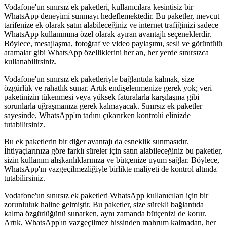
Vodafone'un sınırsız ek paketleri, kullanıcılara kesintisiz bir
WhatsApp deneyimi sunmayı hedeflemektedir. Bu paketler, mevcut
tarifenize ek olarak satın alabileceğiniz ve internet trafiğinizi sadece
WhatsApp kullanımına özel olarak ayıran avantajlı seçeneklerdir.
Böylece, mesajlaşma, fotoğraf ve video paylaşımı, sesli ve görüntülü
aramalar gibi WhatsApp özelliklerini her an, her yerde sınırsızca
kullanabilirsiniz.
Vodafone'un sınırsız ek paketleriyle bağlantıda kalmak, size
özgürlük ve rahatlık sunar. Artık endişelenmenize gerek yok; veri
paketinizin tükenmesi veya yüksek faturalarla karşılaşma gibi
sorunlarla uğraşmanıza gerek kalmayacak. Sınırsız ek paketler
sayesinde, WhatsApp'ın tadını çıkarırken kontrolü elinizde
tutabilirsiniz.
Bu ek paketlerin bir diğer avantajı da esneklik sunmasıdır.
İhtiyaçlarınıza göre farklı süreler için satın alabileceğiniz bu paketler,
sizin kullanım alışkanlıklarınıza ve bütçenize uyum sağlar. Böylece,
WhatsApp'ın vazgeçilmezliğiyle birlikte maliyeti de kontrol altında
tutabilirsiniz.
Vodafone'un sınırsız ek paketleri WhatsApp kullanıcıları için bir
zorunluluk haline gelmiştir. Bu paketler, size sürekli bağlantıda
kalma özgürlüğünü sunarken, aynı zamanda bütçenizi de korur.
Artık, WhatsApp'ın vazgeçilmez hissinden mahrum kalmadan, her