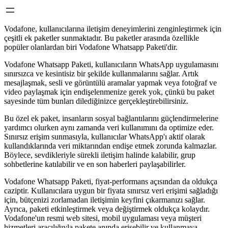
Vodafone, kullanıcılarına iletişim deneyimlerini zenginleştirmek için
çeşitli ek paketler sunmaktadır. Bu paketler arasında özellikle
popüler olanlardan biri Vodafone Whatsapp Paketi'dir.
Vodafone Whatsapp Paketi, kullanıcıların WhatsApp uygulamasını
sınırsızca ve kesintisiz bir şekilde kullanmalarını sağlar. Artık
mesajlaşmak, sesli ve görüntülü aramalar yapmak veya fotoğraf ve
video paylaşmak için endişelenmenize gerek yok, çünkü bu paket
sayesinde tüm bunları dilediğinizce gerçekleştirebilirsiniz.
Bu özel ek paket, insanların sosyal bağlantılarını güçlendirmelerine
yardımcı olurken aynı zamanda veri kullanımını da optimize eder.
Sınırsız erişim sunmasıyla, kullanıcılar WhatsApp'ı aktif olarak
kullandıklarında veri miktarından endişe etmek zorunda kalmazlar.
Böylece, sevdikleriyle sürekli iletişim halinde kalabilir, grup
sohbetlerine katılabilir ve en son haberleri paylaşabilirler.
Vodafone Whatsapp Paketi, fiyat-performans açısından da oldukça
caziptir. Kullanıcılara uygun bir fiyata sınırsız veri erişimi sağladığı
için, bütçenizi zorlamadan iletişimin keyfini çıkarmanızı sağlar.
Ayrıca, paketi etkinleştirmek veya değiştirmek oldukça kolaydır.
Vodafone'un resmi web sitesi, mobil uygulaması veya müşteri
hizmetleri aracılığıyla pakete anında erişebilir ve kullanmaya