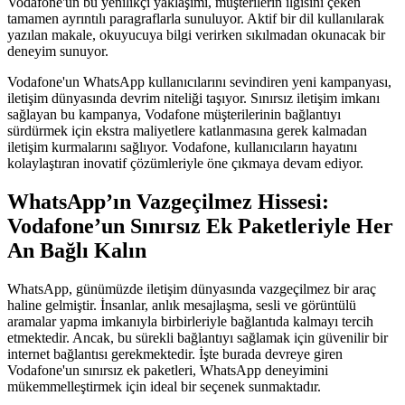
Vodafone'un bu yenilikçi yaklaşımı, müşterilerin ilgisini çeken
tamamen ayrıntılı paragraflarla sunuluyor. Aktif bir dil kullanılarak
yazılan makale, okuyucuya bilgi verirken sıkılmadan okunacak bir
deneyim sunuyor.
Vodafone'un WhatsApp kullanıcılarını sevindiren yeni kampanyası,
iletişim dünyasında devrim niteliği taşıyor. Sınırsız iletişim imkanı
sağlayan bu kampanya, Vodafone müşterilerinin bağlantıyı
sürdürmek için ekstra maliyetlere katlanmasına gerek kalmadan
iletişim kurmalarını sağlıyor. Vodafone, kullanıcıların hayatını
kolaylaştıran inovatif çözümleriyle öne çıkmaya devam ediyor.
WhatsApp’ın Vazgeçilmez Hissesi:
Vodafone’un Sınırsız Ek Paketleriyle Her
An Bağlı Kalın
WhatsApp, günümüzde iletişim dünyasında vazgeçilmez bir araç
haline gelmiştir. İnsanlar, anlık mesajlaşma, sesli ve görüntülü
aramalar yapma imkanıyla birbirleriyle bağlantıda kalmayı tercih
etmektedir. Ancak, bu sürekli bağlantıyı sağlamak için güvenilir bir
internet bağlantısı gerekmektedir. İşte burada devreye giren
Vodafone'un sınırsız ek paketleri, WhatsApp deneyimini
mükemmelleştirmek için ideal bir seçenek sunmaktadır.