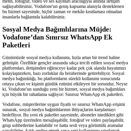
metin, fotoğraf, video ve ses kayıtları aracılığıyla anında iletişim
sağlayabilirsiniz. Vodafone'un geniş kapsama alanıyla desteklenen
bu hizmet sayesinde, hiçbir zaman ve mekân kısıtlaması olmadan
insanlarla bağlantıda kalabilirsiniz.
Sosyal Medya Bağımlılarına Müjde:
Vodafone’dan Sınırsız WhatsApp Ek
Paketleri
Günümüzde sosyal medya kullanımı, hızla artan bir trend haline
gelmiştir. Özellikle gençler arasında sıkça tercih edilen sosyal medya
platformları, iletişimden eğlenceye kadar pek çok alanda hayatımızı
kolaylaştırırken, bazı zorluklar da beraberinde getirebiliyor. Sosyal
medya bağımlılığı, bu platformların sürekli kullanımı sonucunda
ortaya çıkan ve kişinin günlük rutinini etkileyen bir sorundur. Neyse
ki, Vodafone'un sunduğu yeni bir hizmet, sosyal medya bağımlıları
için büyük bir rahatlama sağlıyor: Sınırsız WhatsApp ek paketleri.
Vodafone, müşterilerine uygun fiyatlı ve sınırsız WhatsApp erişimi
sunarak, sosyal medya bağımlılarının ihtiyaçlarını karşılamayı
hedefliyor. Bu yeni ek paketler sayesinde, aboneler istedikleri gibi
WhatsApp üzerinden mesajlaşabilir, fotoğraf ve video paylaşabilir,
grup sohbetlerine katılabilir ve hatta sesli veya görüntülü aramalar
yapabilirler. Artık endişe etmek veya veri kullanımını sınırlamak