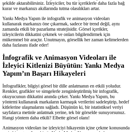
şekilde aktarabilirsiniz. İzleyiciler, bu tür içeriklerle daha fazla bağ
kurar ve markanızı akıllarında tutma olasılıkları artar.
Yankı Medya Yapım ile infografik ve animasyon videoları
kullanarak markanızı öne çıkarmak, sadece bir trend değil, aynı
zamanda etkili bir pazarlama stratejisidir. Görsel içerikler,
izleyicilerin dikkatini çekmek ve onları bilgilendirmek için
mükemmel bir araçtır. Unutmayın, görsellik her zaman kelimelerden
daha fazlasını ifade eder!
İnfografik ve Animasyon Videoları ile
İzleyici Kitlenizi Büyütün: Yankı Medya
Yapım’ın Başarı Hikayeleri
İnfografikler, bilgiyi görsel bir dille anlatmanın en etkili yoludur.
Renkler, grafikler ve simgelerle zenginleştirilmiş bir infografik,
okuyucunun dikkatini anında çeker. Yankı Medya Yapım, bu
yöntemi kullanarak markaların karmaşık verilerini sadeleştirip, hedef
kitlelerine ulaşmalarını sağladı. Düşünün ki, bir istatistiksel veriyi
sayfalarca metinle anlatmak yerine, tek bir görselde sunuyorsunuz.
Hangi yöntem daha etkili? Elbette görsel olanı!
Animasyon videoları ise izleyiciyi hikayenin içine çekme konusunda