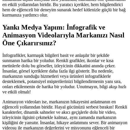
en etkili yollarından biridir. Bu yaratıcı içerikler, hem bilgilendirici
hem de eğlenceli bir deneyim sunarak hedef kitlenizle güçlü bir bağ
kurmanıza yardımcı olur.
Yankı Medya Yapım: İnfografik ve
Animasyon Videolarıyla Markanızı Nasıl
Öne Çıkarırsınız?
İnfografikler, karmaşık bilgileri basit ve anlaşılır bir şekilde
sunmanın harika bir yoludur. Renkli grafikler, ikonlar ve kısa
metinlerle dolu bu görseller, izleyicinin dikkatini anında çeker.
İnsanlar, görsel içeriklere daha fazla ilgi gösterir. Bu nedenle,
markanızın sunduğu hizmetleri veya ürünleri infografiklerle
desteklemek, potansiyel müşterilerinizi bilgilendirmenin yanı sıra,
onları etkilemenin de harika bir yoludur. Unutmayın, bilgi akışı hızlı
ve etkili olmalı!
Animasyon videoları ise, markanızın hikayesini anlatmanın en
eğlenceli yollarından biridir. Hayal gücünüzü serbest bırakın! Renkli
karakterler, dinamik sahneler ve akıcı geçişlerle dolu bir video,
izleyicinin ilgisini çekmekle kalmaz, aynı zamanda markanızın
kişiliğini de yansıtır. İnsanlar, hikaye anlatımını sever. Bir animasyon
videosu ile markanızın değerlerini ve misyonunu eğlenceli bir