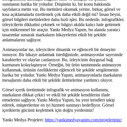
sunmanın harika bir yoludur. Düşünün ki, bir konu hakkında
sayfalarca metin var. Bu metinleri okumak yerine, birkaç görsel ve
kısa açıklamalarla özetlemek çok daha etkili değil mi? İnsan beyni,
görsel bilgileri metinlerden daha hızlı işler. Bu nedenle, infografikler,
izleyicilerin dikkatini çekmek ve bilgiyi akılda kalıcı hale getirmek
için mükemmel bir araçtır. Yankı Medya Yapım, bu alanda yaratıcı
tasarımlar sunarak markaların hikayelerini etkili bir şekilde
anlatmalarını sağlıyor.
Animasyonlar ise, izleyicilere dinamik ve eğlenceli bir deneyim
sunuyor. Bir hikaye anlatmak istediğinizde, animasyonlar sayesinde
karakterler ve olaylar canlanıyor. Bu, izleyicinin duygusal bağ
kurmasını kolaylaştırıyor. Örneğin, bir ürün tanıtımında animasyon
kullanmak, ürünün özelliklerini eğlenceli bir şekilde sergilemenin
harika bir yoludur. Yankı Medya Yapım, animasyonlarla markaların
mesajlarını daha etkili bir şekilde iletmelerine yardımcı oluyor.
Görsel içerik üretiminde infografik ve animasyon kullanımı,
markaların dikkat çekici ve etkili bir şekilde kendilerini ifade
etmelerini sağlıyor. Yankı Medya Yapım, bu yeni trendleri takip
ederek, müşterilerine en iyi hizmeti sunmayı hedefliyor. Görsel
içeriklerin gücünü keşfetmek için doğru yerdesiniz!
Yankı Medya Projeleri:
https://yankimedyayapim.com/projelerimiz/