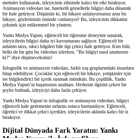
metinler kullanarak, izleyicinin zihninde kalıcı bir etki bırakıyor.
Animasyon videoları ise, hareketli görsellerle bilgiyi daha dinamik
bir hale getiriyor. Düşünün ki, bir hikaye anlatıyorsunuz ama bu
hikaye, gözlerinizin önünde canlanıyor! Bu, izleyicinin dikkatini
çekmek için mükemmel bir yöntem.
Yankı Medya Yapım, eğlenceli bir öğrenme deneyimi sunarak,
izleyicilerin bilgiyi daha iyi kavramasını sağlıyor. Eğlenceli bir
anlatım tarzı, sıkıcı bilgileri bile ilgi çekici hale getiriyor. Kim bilir,
belki de bir gün bu videoları izlerken, “Bu bilgiyi nasıl unuturum
ki?” diye düşüneceksiniz!
İnfografik ve animasyon videoları, farklı yaş gruplarındaki insanlara
hitap edebiliyor. Çocuklar için eğlenceli bir hikaye, yetişkinler için
ise bilgilendirici bir içerik sunmak mümkün. Bu çeşitlilik, Yankı
Medya Yapım’ın başarısının anahtarı. Herkesin ilgisini çeken bir
şeyler bulmak, izleyiciyi daha fazla çekiyor.
Yankı Medya Yapım’ın infografik ve animasyon videoları, bilgiyi
eğlenceli hale getirmenin sırlarını ustaca harmanlıyor. Eğlenceli,
öğretici ve dikkat çekici içerikler, izleyicilerin aklında kalıcı bir iz
bırakıyor.
Dijital Dünyada Fark Yaratın: Yankı