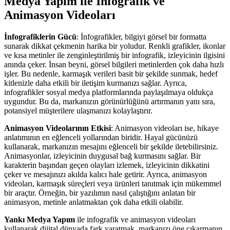
Medya Yapım ile İnfografik ve
Animasyon Videoları
İnfografiklerin Gücü
: İnfografikler, bilgiyi görsel bir formatta
sunarak dikkat çekmenin harika bir yoludur. Renkli grafikler, ikonlar
ve kısa metinler ile zenginleştirilmiş bir infografik, izleyicinin ilgisini
anında çeker. İnsan beyni, görsel bilgileri metinlerden çok daha hızlı
işler. Bu nedenle, karmaşık verileri basit bir şekilde sunmak, hedef
kitlenizle daha etkili bir iletişim kurmanızı sağlar. Ayrıca,
infografikler sosyal medya platformlarında paylaşılmaya oldukça
uygundur. Bu da, markanızın görünürlüğünü artırmanın yanı sıra,
potansiyel müşterilere ulaşmanızı kolaylaştırır.
Animasyon Videolarının Etkisi
: Animasyon videoları ise, hikaye
anlatımının en eğlenceli yollarından biridir. Hayal gücünüzü
kullanarak, markanızın mesajını eğlenceli bir şekilde iletebilirsiniz.
Animasyonlar, izleyicinin duygusal bağ kurmasını sağlar. Bir
karakterin başından geçen olayları izlemek, izleyicinin dikkatini
çeker ve mesajınızı akılda kalıcı hale getirir. Ayrıca, animasyon
videoları, karmaşık süreçleri veya ürünleri tanıtmak için mükemmel
bir araçtır. Örneğin, bir yazılımın nasıl çalıştığını anlatan bir
animasyon, metinle anlatmaktan çok daha etkili olabilir.
Yankı Medya Yapım
ile infografik ve animasyon videoları
kullanarak dijital dünyada fark yaratmak, markanızı öne çıkarmanın