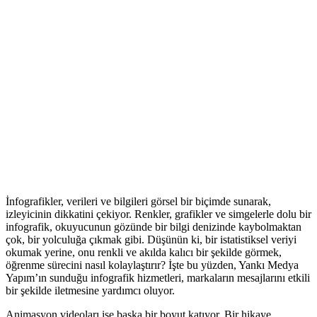
İnfografikler, verileri ve bilgileri görsel bir biçimde sunarak,
izleyicinin dikkatini çekiyor. Renkler, grafikler ve simgelerle dolu bir
infografik, okuyucunun gözünde bir bilgi denizinde kaybolmaktan
çok, bir yolculuğa çıkmak gibi. Düşünün ki, bir istatistiksel veriyi
okumak yerine, onu renkli ve akılda kalıcı bir şekilde görmek,
öğrenme sürecini nasıl kolaylaştırır? İşte bu yüzden, Yankı Medya
Yapım’ın sunduğu infografik hizmetleri, markaların mesajlarını etkili
bir şekilde iletmesine yardımcı oluyor.
Animasyon videoları ise başka bir boyut katıyor. Bir hikaye