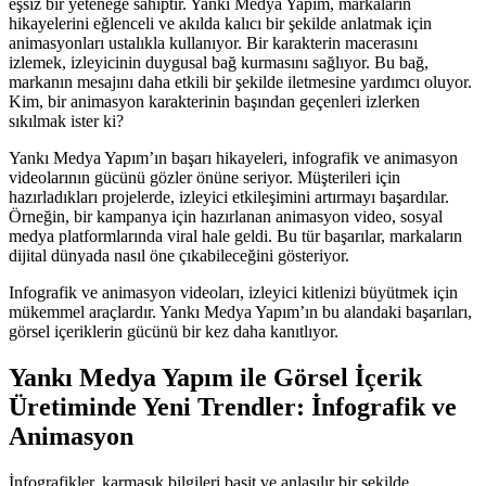
eşsiz bir yeteneğe sahiptir. Yankı Medya Yapım, markaların
hikayelerini eğlenceli ve akılda kalıcı bir şekilde anlatmak için
animasyonları ustalıkla kullanıyor. Bir karakterin macerasını
izlemek, izleyicinin duygusal bağ kurmasını sağlıyor. Bu bağ,
markanın mesajını daha etkili bir şekilde iletmesine yardımcı oluyor.
Kim, bir animasyon karakterinin başından geçenleri izlerken
sıkılmak ister ki?
Yankı Medya Yapım’ın başarı hikayeleri, infografik ve animasyon
videolarının gücünü gözler önüne seriyor. Müşterileri için
hazırladıkları projelerde, izleyici etkileşimini artırmayı başardılar.
Örneğin, bir kampanya için hazırlanan animasyon video, sosyal
medya platformlarında viral hale geldi. Bu tür başarılar, markaların
dijital dünyada nasıl öne çıkabileceğini gösteriyor.
Infografik ve animasyon videoları, izleyici kitlenizi büyütmek için
mükemmel araçlardır. Yankı Medya Yapım’ın bu alandaki başarıları,
görsel içeriklerin gücünü bir kez daha kanıtlıyor.
Yankı Medya Yapım ile Görsel İçerik
Üretiminde Yeni Trendler: İnfografik ve
Animasyon
İnfografikler, karmaşık bilgileri basit ve anlaşılır bir şekilde