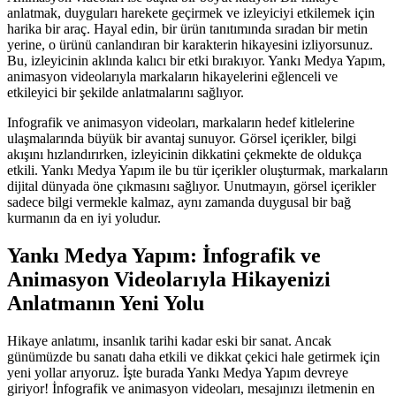
anlatmak, duyguları harekete geçirmek ve izleyiciyi etkilemek için
harika bir araç. Hayal edin, bir ürün tanıtımında sıradan bir metin
yerine, o ürünü canlandıran bir karakterin hikayesini izliyorsunuz.
Bu, izleyicinin aklında kalıcı bir etki bırakıyor. Yankı Medya Yapım,
animasyon videolarıyla markaların hikayelerini eğlenceli ve
etkileyici bir şekilde anlatmalarını sağlıyor.
Infografik ve animasyon videoları, markaların hedef kitlelerine
ulaşmalarında büyük bir avantaj sunuyor. Görsel içerikler, bilgi
akışını hızlandırırken, izleyicinin dikkatini çekmekte de oldukça
etkili. Yankı Medya Yapım ile bu tür içerikler oluşturmak, markaların
dijital dünyada öne çıkmasını sağlıyor. Unutmayın, görsel içerikler
sadece bilgi vermekle kalmaz, aynı zamanda duygusal bir bağ
kurmanın da en iyi yoludur.
Yankı Medya Yapım: İnfografik ve
Animasyon Videolarıyla Hikayenizi
Anlatmanın Yeni Yolu
Hikaye anlatımı, insanlık tarihi kadar eski bir sanat. Ancak
günümüzde bu sanatı daha etkili ve dikkat çekici hale getirmek için
yeni yollar arıyoruz. İşte burada Yankı Medya Yapım devreye
giriyor! İnfografik ve animasyon videoları, mesajınızı iletmenin en