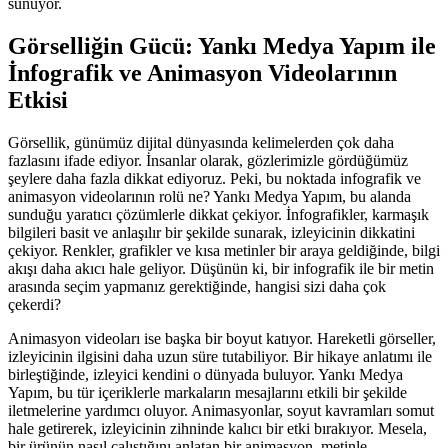
sunuyor.
Görselliğin Gücü: Yankı Medya Yapım ile
İnfografik ve Animasyon Videolarının
Etkisi
Görsellik, günümüz dijital dünyasında kelimelerden çok daha
fazlasını ifade ediyor. İnsanlar olarak, gözlerimizle gördüğümüz
şeylere daha fazla dikkat ediyoruz. Peki, bu noktada infografik ve
animasyon videolarının rolü ne? Yankı Medya Yapım, bu alanda
sunduğu yaratıcı çözümlerle dikkat çekiyor. İnfografikler, karmaşık
bilgileri basit ve anlaşılır bir şekilde sunarak, izleyicinin dikkatini
çekiyor. Renkler, grafikler ve kısa metinler bir araya geldiğinde, bilgi
akışı daha akıcı hale geliyor. Düşünün ki, bir infografik ile bir metin
arasında seçim yapmanız gerektiğinde, hangisi sizi daha çok
çekerdi?
Animasyon videoları ise başka bir boyut katıyor. Hareketli görseller,
izleyicinin ilgisini daha uzun süre tutabiliyor. Bir hikaye anlatımı ile
birleştiğinde, izleyici kendini o dünyada buluyor. Yankı Medya
Yapım, bu tür içeriklerle markaların mesajlarını etkili bir şekilde
iletmelerine yardımcı oluyor. Animasyonlar, soyut kavramları somut
hale getirerek, izleyicinin zihninde kalıcı bir etki bırakıyor. Mesela,
bir ürünün nasıl çalıştığını anlatan bir animasyon, metinle