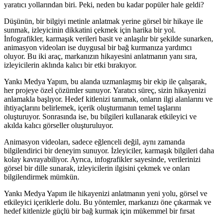
yaratıcı yollarından biri. Peki, neden bu kadar popüler hale geldi?
Düşünün, bir bilgiyi metinle anlatmak yerine görsel bir hikaye ile
sunmak, izleyicinin dikkatini çekmek için harika bir yol.
İnfografikler, karmaşık verileri basit ve anlaşılır bir şekilde sunarken,
animasyon videoları ise duygusal bir bağ kurmanıza yardımcı
oluyor. Bu iki araç, markanızın hikayesini anlatmanın yanı sıra,
izleyicilerin aklında kalıcı bir etki bırakıyor.
Yankı Medya Yapım, bu alanda uzmanlaşmış bir ekip ile çalışarak,
her projeye özel çözümler sunuyor. Yaratıcı süreç, sizin hikayenizi
anlamakla başlıyor. Hedef kitlenizi tanımak, onların ilgi alanlarını ve
ihtiyaçlarını belirlemek, içerik oluşturmanın temel taşlarını
oluşturuyor. Sonrasında ise, bu bilgileri kullanarak etkileyici ve
akılda kalıcı görseller oluşturuluyor.
Animasyon videoları, sadece eğlenceli değil, aynı zamanda
bilgilendirici bir deneyim sunuyor. İzleyiciler, karmaşık bilgileri daha
kolay kavrayabiliyor. Ayrıca, infografikler sayesinde, verilerinizi
görsel bir dille sunarak, izleyicilerin ilgisini çekmek ve onları
bilgilendirmek mümkün.
Yankı Medya Yapım ile hikayenizi anlatmanın yeni yolu, görsel ve
etkileyici içeriklerle dolu. Bu yöntemler, markanızı öne çıkarmak ve
hedef kitlenizle güçlü bir bağ kurmak için mükemmel bir fırsat