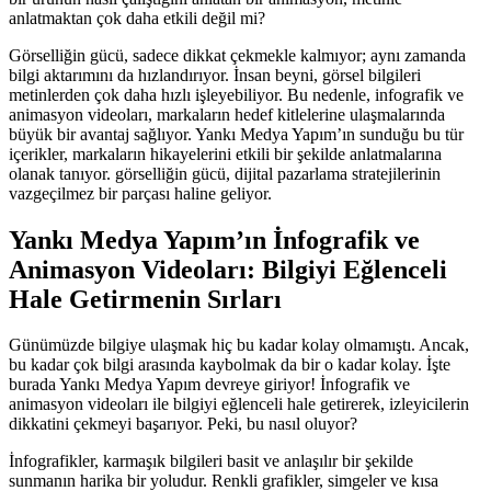
anlatmaktan çok daha etkili değil mi?
Görselliğin gücü, sadece dikkat çekmekle kalmıyor; aynı zamanda
bilgi aktarımını da hızlandırıyor. İnsan beyni, görsel bilgileri
metinlerden çok daha hızlı işleyebiliyor. Bu nedenle, infografik ve
animasyon videoları, markaların hedef kitlelerine ulaşmalarında
büyük bir avantaj sağlıyor. Yankı Medya Yapım’ın sunduğu bu tür
içerikler, markaların hikayelerini etkili bir şekilde anlatmalarına
olanak tanıyor. görselliğin gücü, dijital pazarlama stratejilerinin
vazgeçilmez bir parçası haline geliyor.
Yankı Medya Yapım’ın İnfografik ve
Animasyon Videoları: Bilgiyi Eğlenceli
Hale Getirmenin Sırları
Günümüzde bilgiye ulaşmak hiç bu kadar kolay olmamıştı. Ancak,
bu kadar çok bilgi arasında kaybolmak da bir o kadar kolay. İşte
burada Yankı Medya Yapım devreye giriyor! İnfografik ve
animasyon videoları ile bilgiyi eğlenceli hale getirerek, izleyicilerin
dikkatini çekmeyi başarıyor. Peki, bu nasıl oluyor?
İnfografikler, karmaşık bilgileri basit ve anlaşılır bir şekilde
sunmanın harika bir yoludur. Renkli grafikler, simgeler ve kısa