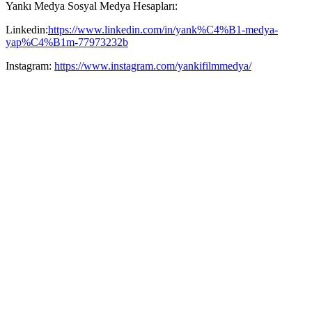
Yankı Medya Sosyal Medya Hesapları:
Linkedin:
https://www.linkedin.com/in/yank%C4%B1-medya-
yap%C4%B1m-77973232b
Instagram:
https://www.instagram.com/yankifilmmedya/