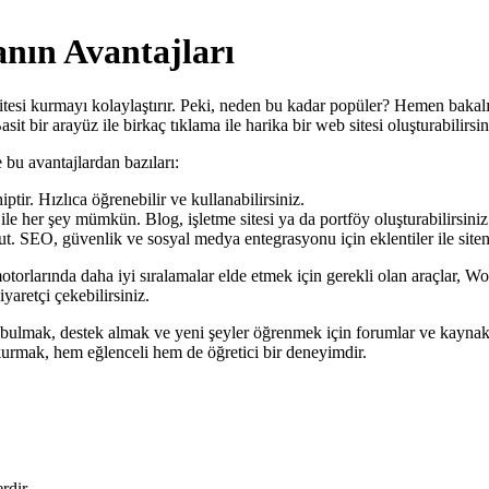
nın Avantajları
b sitesi kurmayı kolaylaştırır. Peki, neden bu kadar popüler? Hemen bak
t bir arayüz ile birkaç tıklama ile harika bir web sitesi oluşturabilirs
 bu avantajlardan bazıları:
tir. Hızlıca öğrenebilir ve kullanabilirsiniz.
le her şey mümkün. Blog, işletme sitesi ya da portföy oluşturabilirsiniz
. SEO, güvenlik ve sosyal medya entegrasyonu için eklentiler ile siteni
orlarında daha iyi sıralamalar elde etmek için gerekli olan araçlar, Wor
yaretçi çekebilirsiniz.
bulmak, destek almak ve yeni şeyler öğrenmek için forumlar ve kaynaklar
 kurmak, hem eğlenceli hem de öğretici bir deneyimdir.
erdir