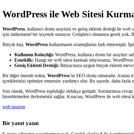
WordPress ile Web Sitesi Kurma
WordPress
, kullanıcı dostu arayüzü ve geniş eklenti desteği ile we
için mükemmel bir seçenek sunuyor. Geliştirici olmanıza gerek yok. Basi
Birçok kişi,
WordPress
kullanmanın avantajlarını fark etmemiştir. İşte
Kullanım Kolaylığı:
WordPress, kullanıcı dostu bir arayüze sahip
Esneklik:
Hangi tür web sitesi kurmak istiyorsanız, WordPress i
Geniş Eklenti Desteği:
İhtiyacınıza uygun birçok eklenti mevcut
Bir diğer önemli nokta,
WordPress
’in SEO dostu olmasıdır. Arama mot
içeriklerinizi optimize etmenize yardımcı olur. Bu sayede, daha fazla zi
Son olarak, WordPress topluluğu oldukça geniştir. Sorularınıza cevap 
hissettirmeden ilerlemenizi sağlar. Kısacası, WordPress ile web sitesi
web tasarım
Bir yanıt yazın
E-posta adresiniz yayınlanmayacak.
Gerekli alanlar
*
ile işaretlenmişl